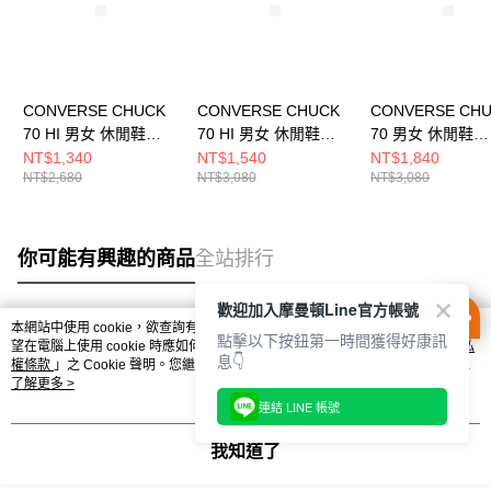
CONVERSE CHUCK
CONVERSE CHUCK
CONVERSE CH
70 HI 男女 休閒鞋
70 HI 男女 休閒鞋
70 男女 休閒鞋
A08616C
A07201C
A10549C
NT$1,340
NT$1,540
NT$1,840
NT$2,680
NT$3,080
NT$3,080
你可能有興趣的商品
全站排行
歡迎加入摩曼頓Line官方帳號
本網站中使用 cookie，欲查詢有關本網站使用 cookie 方式之詳情，及若您不希
點擊以下按鈕第一時間獲得好康訊
熱門標籤
望在電腦上使用 cookie 時應如何變更電腦的 cookie 設定，請參閱本網站「
隱私
息👇
權條款
」之 Cookie 聲明。您繼續使用本網站即表示您同意本公司得按本網站使
用條款之 Cookie 聲明使用 cookie。
了解更多 >
連結 LINE 帳號
我知道了