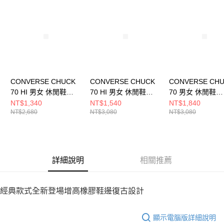
請求用戶進行身份認證。
５．嚴禁一人註冊多個帳號或使用他人資訊註冊。若發現惡意使用之情形，
恩沛科技股份有限公司將有權停止該用戶之使用額度並採取法律行動。
CONVERSE CHUCK
CONVERSE CHUCK
CONVERSE CH
70 HI 男女 休閒鞋
70 HI 男女 休閒鞋
70 男女 休閒鞋
A08616C
A07201C
A10549C
NT$1,340
NT$1,540
NT$1,840
NT$2,680
NT$3,080
NT$3,080
詳細說明
相關推薦
經典款式全新登場增高橡膠鞋邊復古設計
顯示電腦版詳細說明