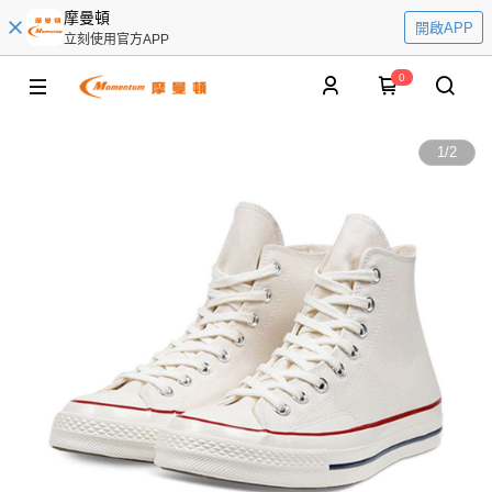
摩曼頓
開啟APP
立刻使用官方APP
0
1
/
2