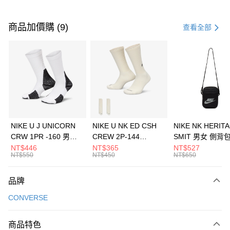
付款方式
信用卡一次付款
商品加價購 (9)
查看全部
信用卡分期付款
3 期 0 利率 每期
NT$893
21家銀行
合作金庫商業銀行
第一商業銀行
LINE Pay
華南商業銀行
彰化商業銀行
Apple Pay
上海商業儲蓄銀行
台北富邦商業銀行
國泰世華商業銀行
兆豐國際商業銀行
悠遊付
臺灣中小企業銀行
台中商業銀行
NIKE U J UNICORN
NIKE U NK ED CSH
NIKE NK HERIT
匯豐（台灣）商業銀行
華泰商業銀行
CRW 1PR -160 男女
CREW 2P-144
SMIT 男女 側背
全盈+PAY
聯邦商業銀行
遠東國際商業銀行
中統襪 FZ3393100
EMBRDY 男女 短統襪
BA5871010
NT$446
NT$365
NT$527
元大商業銀行
永豐商業銀行
NT$550
NT$450
NT$650
AFTEE先享後付
FZ3073133
玉山商業銀行
星展（台灣）商業銀行
相關說明
台新國際商業銀行
中國信託商業銀行
品牌
【關於「AFTEE先享後付」】
台灣樂天信用卡公司
AFTEE先享後付是「在收到商品之後才付款」的支付方式。 讓您購物簡單
運送方式
CONVERSE
便利好安心！
１．簡單：不需註冊會員、不需綁卡、不需儲值。
7-11取貨(快速到店)
２．便利：只要手機號碼，簡訊認證，即可結帳。
商品特色
每筆NT$100，滿NT$1,500(含以上)免運費
３．安心：先確認商品／服務後，再付款。