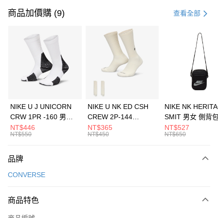
信用卡一次付款
商品加價購 (9)
查看全部
信用卡分期付款
3 期 0 利率 每期
NT$430
21家銀行
合作金庫商業銀行
第一商業銀行
LINE Pay
華南商業銀行
彰化商業銀行
Apple Pay
上海商業儲蓄銀行
台北富邦商業銀行
國泰世華商業銀行
兆豐國際商業銀行
悠遊付
臺灣中小企業銀行
台中商業銀行
NIKE U J UNICORN
NIKE U NK ED CSH
NIKE NK HERIT
匯豐（台灣）商業銀行
華泰商業銀行
CRW 1PR -160 男女
CREW 2P-144
SMIT 男女 側背
全盈+PAY
聯邦商業銀行
遠東國際商業銀行
中統襪 FZ3393100
EMBRDY 男女 短統襪
BA5871010
NT$446
NT$365
NT$527
元大商業銀行
永豐商業銀行
NT$550
NT$450
NT$650
AFTEE先享後付
FZ3073133
玉山商業銀行
星展（台灣）商業銀行
相關說明
台新國際商業銀行
中國信託商業銀行
品牌
【關於「AFTEE先享後付」】
台灣樂天信用卡公司
AFTEE先享後付是「在收到商品之後才付款」的支付方式。 讓您購物簡單
運送方式
CONVERSE
便利好安心！
１．簡單：不需註冊會員、不需綁卡、不需儲值。
7-11取貨(快速到店)
２．便利：只要手機號碼，簡訊認證，即可結帳。
商品特色
每筆NT$100，滿NT$1,500(含以上)免運費
３．安心：先確認商品／服務後，再付款。
商品編號