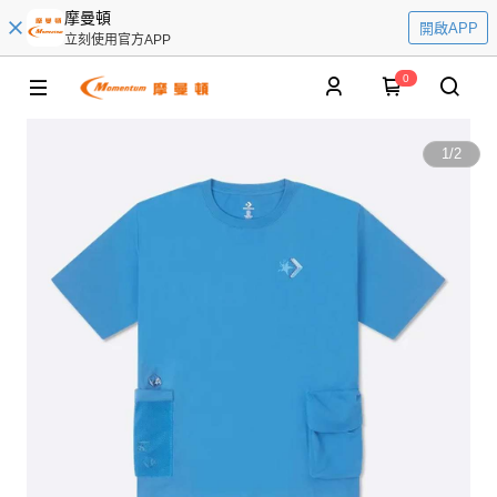
摩曼頓
開啟APP
立刻使用官方APP
0
1
/
2