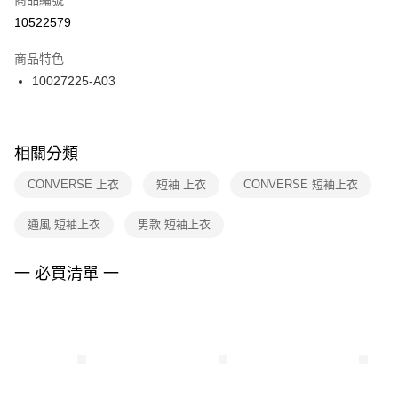
宅配
【「AFTEE先享後付」結帳流程】
１．於結帳方式選擇「AFTEE先享後付」後，將跳轉至「AFTEE先享後付」
10522579
每筆NT$100，滿NT$1,500(含以上)免運費
結帳頁面，進行簡訊認證並確認金額後，即可完成結帳。
２．訂單成立數日內，您將收到繳費通知簡訊。
商品特色
付款後門市自取
３．收到繳費通知簡訊後14天內，點擊此簡訊中的連結，可透過四大超商／
10027225-A03
每筆NT$100，滿NT$1,500(含以上)免運費
ATM／網路銀行／等多元方式進行付款，方視為交易完成。
※ 請注意：結帳手續完成當下不需立刻繳費，但若您需要取消訂單，請聯絡
購買商品的店家。未經商家同意取消之訂單仍視為有效，需透過AFTEE先享
後付繳納相關費用。
※ 交易是否成功請以「AFTEE先享後付 」之結帳頁面顯示為準，若有關於
相關分類
是否繳費成功／繳費後需取消欲退款等相關疑問，請聯繫「AFTEE先享後付
客戶支援中心」
https://netprotections.freshdesk.com/support/home
CONVERSE 上衣
短袖 上衣
CONVERSE 短袖上衣
【注意事項】
通風 短袖上衣
男款 短袖上衣
１．透過由恩沛科技股份有限公司提供之「AFTEE先享後付」服務完成之交
易，需依本服務之必要範圍內提供個人資料，並將交易相關給付款項請求債
權轉讓予恩沛科技股份有限公司。
一 必買清單 一
２．關於個人資料處理事宜，請瀏覽以下網址：
https://aftee.tw/terms/#terms3
３．未成年的使用者請事先徵得法定代理人或監護人之同意方可使用
「AFTEE先享後付」，若未經同意申辦者引起之損失，本公司不負相關責
任。
４．使用「AFTEE先享後付」時，將依據個別帳號之用戶狀況，依本公司即
時審查核予不同之上限額度；若仍有額度不足之情形，本公司將視審查結果
請求用戶進行身份認證。