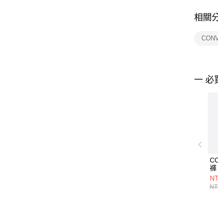
相關
CON
一 必
C
褲 
NT
NT