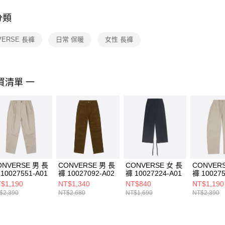
付客戶支
分類
【注意事
１．透過由
VERSE 長褲
日常 保暖
女性 長褲
交易，需
求債權轉
２．關於
https://aft
３．未成
買清單 一
「AFTE
任。
４．使用「
即時審查
結果請求
５．嚴禁
形，恩沛
動。
ONVERSE 男 長
CONVERSE 男 長
CONVERSE 女 長
CONVER
10027551-A01
褲 10027092-A02
褲 10027224-A01
褲 100275
$1,190
NT$1,340
NT$840
NT$1,190
$2,390
NT$2,680
NT$1,690
NT$2,390