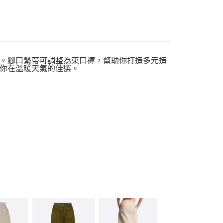
。腳口繫帶可調整為束口褲，幫助你打造多元造
你在溫暖天氣的佳選。