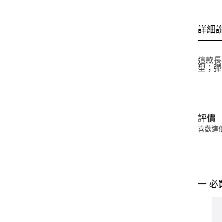
詳細
這款長
型；彈
評價
喜歡這
一 必