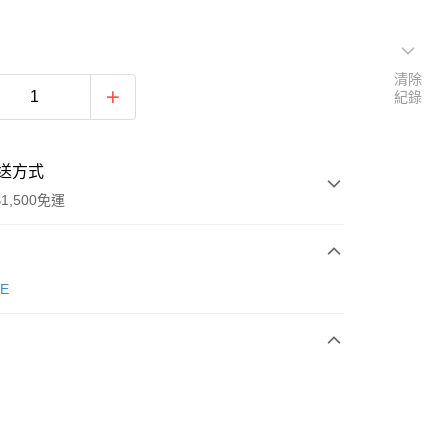
清除
紀錄
送方式
1,500免運
次付款
E
期付款
0 利率 每期
NT$563
21家銀行
庫商業銀行
第一商業銀行
業銀行
彰化商業銀行
業儲蓄銀行
台北富邦商業銀行