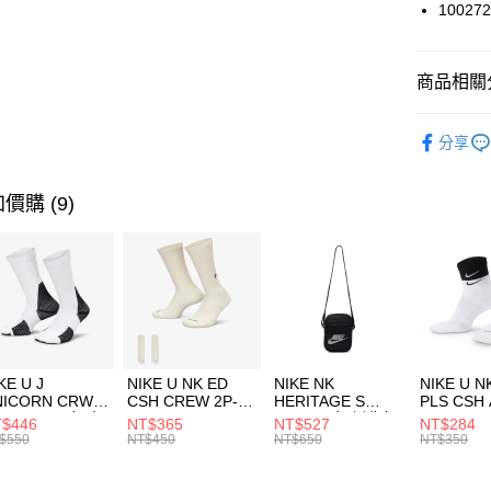
國泰世
100272
悠遊付
臺灣中
匯豐（
全盈+PAY
聯邦商
商品相關分
元大商
AFTEE先
玉山商
品牌
Co
相關說明
分享
台新國
【關於「A
兒童/青少
台灣樂
AFTEE
便利好安
運動類型
運送方式
價購 (9)
１．簡單
２．便利
限時降價
7-11取貨
３．安心
每筆NT$1
【「AFT
宅配
１．於結帳
付」結帳
每筆NT$1
２．訂單
３．收到繳
付款後門
KE U J
NIKE U NK ED
NIKE NK
NIKE U N
／ATM／
NICORN CRW
CSH CREW 2P-
HERITAGE S
PLS CSH 
每筆NT$1
※ 請注意
R -160 男女 中
144 EMBRDY 男
SMIT 男女 側背包
144 DBL
$446
NT$365
NT$527
NT$284
絡購買商品
襪 FZ3393100
女 短統襪
BA5871010
襪 DH405
$550
NT$450
NT$650
NT$350
先享後付
FZ3073133
※ 交易是
是否繳費成