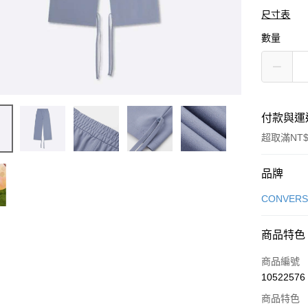
尺寸表
數量
付款與運
超取滿NT$
付款方式
品牌
信用卡一
CONVERS
信用卡分
商品特色
3 期 
商品編號
合作金
LINE Pay
10522576
華南商
Apple Pay
上海商
商品特色