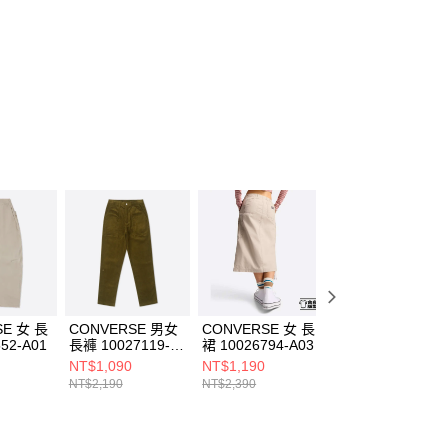
援中心」
https://netprotections.freshdesk.com/support/home
項】
恩沛科技股份有限公司提供之「AFTEE先享後付」服務完成之
依本服務之必要範圍內提供個人資料，並將交易相關給付款項請
讓予恩沛科技股份有限公司。
個人資料處理事宜，請瀏覽以下網址：
ee.tw/terms/#terms3
年的使用者請事先徵得法定代理人或監護人之同意方可使用
E先享後付」，若未經同意申辦者引起之損失，本公司不負相關責
AFTEE先享後付」時，將依據個別帳號之用戶狀況，依本公司
核予不同之上限額度；若仍有額度不足之情形，本公司將視審查
用戶進行身份認證。
一人註冊多個帳號或使用他人資訊註冊。若發現惡意使用之情
科技股份有限公司將有權停止該用戶之使用額度並採取法律行
SE 女 長
CONVERSE 男女
CONVERSE 女 長
CONVERSE 男女
52-A01
長褲 10027119-
裙 10026794-A03
短褲 10026844-
A02
A03
NT$1,090
NT$1,190
NT$790
NT$2,190
NT$2,390
NT$1,590