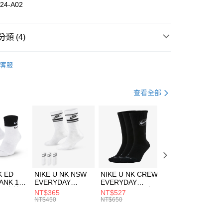
華商業銀行
兆豐國際商業銀行
24-A02
小企業銀行
台中商業銀行
台灣）商業銀行
華泰商業銀行
業銀行
遠東國際商業銀行
類 (4)
業銀行
永豐商業銀行
享後付
業銀行
星展（台灣）商業銀行
nverse
服飾
客服
際商業銀行
中國信託商業銀行
FTEE先享後付」】
年
下著
長褲
天信用卡公司
先享後付是「在收到商品之後才付款」的支付方式。 讓您購物簡單
心！
休閒戶外
服飾
查看全部
：不需註冊會員、不需綁卡、不需儲值。
：只要手機號碼，簡訊認證，即可結帳。
專區⬇
(快速到店)
：先確認商品／服務後，再付款。
00，滿NT$1,500(含以上)免運費
EE先享後付」結帳流程】
方式選擇「AFTEE先享後付」後，將跳轉至「AFTEE先享後
頁面，進行簡訊認證並確認金額後，即可完成結帳。
00，滿NT$1,500(含以上)免運費
成立數日內，您將收到繳費通知簡訊。
費通知簡訊後14天內，點擊此簡訊中的連結，可透過四大超商
市自取
K ED
NIKE U NK NSW
NIKE U NK CREW
NIKE U NK
網路銀行／等多元方式進行付款，方視為交易完成。
ANK 1P
EVERYDAY
EVERYDAY
EVERYDAY LTW
00，滿NT$1,500(含以上)免運費
：結帳手續完成當下不需立刻繳費，但若您需要取消訂單，請聯
 男 中統
ESSENTIAL CR
BBALL 3PR 男女
ANKLE 3PR 男女
NT$365
NT$527
NT$365
的店家。未經商家同意取消之訂單仍視為有效，需透過AFTEE
8104
男女 短統襪
長統襪
踝襪 SX7677010
NT$450
NT$650
NT$450
繳納相關費用。
DX5089103
DA2123010
否成功請以「AFTEE先享後付 」之結帳頁面顯示為準，若有關於
功／繳費後需取消欲退款等相關疑問，請聯繫「AFTEE先享後