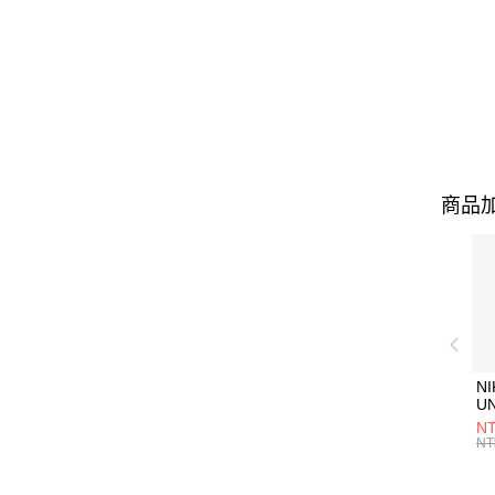
商品加
NI
U
1P
NT
統
NT