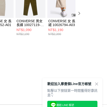
SE 女 長
CONVERSE 男女
CONVERSE 女 長
CONVERSE 男女
52-A01
長褲 10027119-
裙 10026794-A03
短褲 10026844-
A02
A03
NT$1,090
NT$1,190
NT$790
NT$2,190
NT$2,390
NT$1,590
歡迎加入摩曼頓Line官方帳號
點擊以下按鈕第一時間獲得好康訊
息👇
連結 LINE 帳號