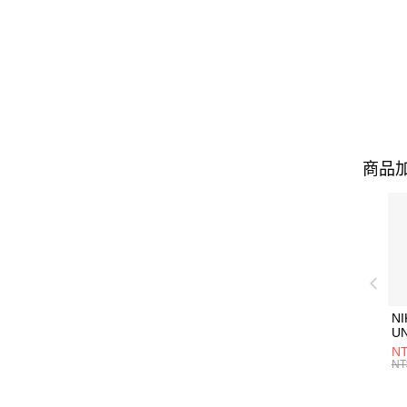
商品加
NI
U
1P
NT
統
NT