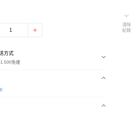
清除
紀錄
送方式
1,500免運
次付款
E
期付款
0 利率 每期
NT$663
21家銀行
庫商業銀行
第一商業銀行
業銀行
彰化商業銀行
業儲蓄銀行
台北富邦商業銀行