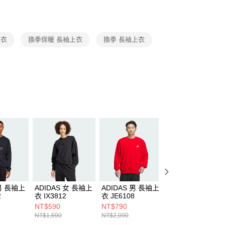
援中心」
https://netprotections.freshdesk.com/support/home
項】
恩沛科技股份有限公司提供之「AFTEE先享後付」服務完成之
上衣
換季保暖 長袖上衣
換季 長袖上衣
依本服務之必要範圍內提供個人資料，並將交易相關給付款項請
讓予恩沛科技股份有限公司。
個人資料處理事宜，請瀏覽以下網址：
ee.tw/terms/#terms3
年的使用者請事先徵得法定代理人或監護人之同意方可使用
E先享後付」，若未經同意申辦者引起之損失，本公司不負相關責
AFTEE先享後付」時，將依據個別帳號之用戶狀況，依本公司
核予不同之上限額度；若仍有額度不足之情形，本公司將視審查
用戶進行身份認證。
一人註冊多個帳號或使用他人資訊註冊。若發現惡意使用之情
科技股份有限公司將有權停止該用戶之使用額度並採取法律行
 男 長袖上
ADIDAS 女 長袖上
ADIDAS 男 長袖上
ADIDAS 男 長袖
2
衣 IX3812
衣 JE6108
衣 JI8671
NT$590
NT$790
NT$890
NT$1,690
NT$2,090
NT$2,490