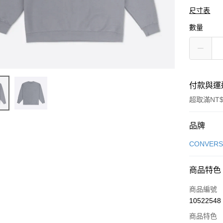
尺寸表
數量
付款與運
超取滿NT$
付款方式
品牌
信用卡一
CONVERS
信用卡分
商品特色
3 期 
商品編號
合作金
LINE Pay
10522548
華南商
Apple Pay
上海商
商品特色