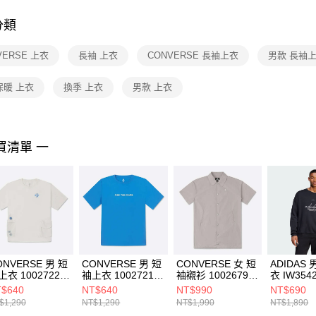
付客戶支
分類
【注意事
１．透過由
VERSE 上衣
長袖 上衣
CONVERSE 長袖上衣
男款 長袖
交易，需
求債權轉
２．關於
保暖 上衣
換季 上衣
男款 上衣
https://aft
３．未成
「AFTE
任。
買清單 一
４．使用「
即時審查
結果請求
５．嚴禁
形，恩沛
動。
ONVERSE 男 短
CONVERSE 男 短
CONVERSE 女 短
ADIDAS
上衣 10027225-
袖上衣 10027218-
袖襯衫 10026792-
衣 IW354
1
A02
A04
$640
NT$640
NT$990
NT$690
$1,290
NT$1,290
NT$1,990
NT$1,890