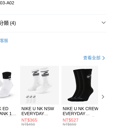
華商業銀行
兆豐國際商業銀行
03-A02
小企業銀行
台中商業銀行
台灣）商業銀行
華泰商業銀行
業銀行
遠東國際商業銀行
類 (4)
業銀行
永豐商業銀行
享後付
業銀行
星展（台灣）商業銀行
nverse
服飾
客服
際商業銀行
中國信託商業銀行
FTEE先享後付」】
上衣
長袖上衣
天信用卡公司
先享後付是「在收到商品之後才付款」的支付方式。 讓您購物簡單
心！
休閒戶外
服飾
查看全部
：不需註冊會員、不需綁卡、不需儲值。
：只要手機號碼，簡訊認證，即可結帳。
專區⬇
(快速到店)
：先確認商品／服務後，再付款。
00，滿NT$1,500(含以上)免運費
EE先享後付」結帳流程】
方式選擇「AFTEE先享後付」後，將跳轉至「AFTEE先享後
頁面，進行簡訊認證並確認金額後，即可完成結帳。
00，滿NT$1,500(含以上)免運費
成立數日內，您將收到繳費通知簡訊。
費通知簡訊後14天內，點擊此簡訊中的連結，可透過四大超商
市自取
K ED
NIKE U NK NSW
NIKE U NK CREW
NIKE U NK
網路銀行／等多元方式進行付款，方視為交易完成。
ANK 1P
EVERYDAY
EVERYDAY
EVERYDAY LTW
00，滿NT$1,500(含以上)免運費
：結帳手續完成當下不需立刻繳費，但若您需要取消訂單，請聯
 男 中統
ESSENTIAL CR
BBALL 3PR 男女
ANKLE 3PR 男女
NT$365
NT$527
NT$365
的店家。未經商家同意取消之訂單仍視為有效，需透過AFTEE
8104
男女 短統襪
長統襪
踝襪 SX7677010
NT$450
NT$650
NT$450
繳納相關費用。
DX5089103
DA2123010
否成功請以「AFTEE先享後付 」之結帳頁面顯示為準，若有關於
功／繳費後需取消欲退款等相關疑問，請聯繫「AFTEE先享後