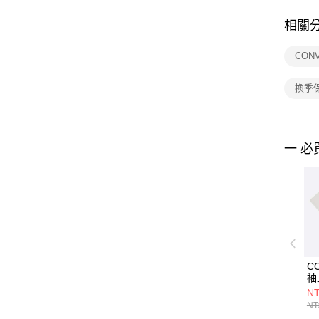
相關
CON
換季
一 必
C
袖
A0
NT
NT