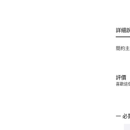
詳細
簡約主
評價
喜歡這
一 必