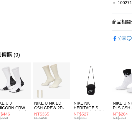
國泰世
100271
悠遊付
臺灣中
匯豐（
全盈+PAY
聯邦商
商品相關分
元大商
AFTEE先
玉山商
品牌
Co
相關說明
分享
台新國
【關於「A
男性商品
台灣樂
AFTEE
便利好安
運動類型
運送方式
價購 (9)
１．簡單
２．便利
限時降價
7-11取貨
３．安心
每筆NT$1
【「AFT
宅配
１．於結帳
付」結帳
每筆NT$1
２．訂單
３．收到繳
付款後門
KE U J
NIKE U NK ED
NIKE NK
NIKE U N
／ATM／
NICORN CRW
CSH CREW 2P-
HERITAGE S
PLS CSH 
每筆NT$1
※ 請注意
R -160 男女 中
144 EMBRDY 男
SMIT 男女 側背包
144 DBL
$446
NT$365
NT$527
NT$284
絡購買商品
襪 FZ3393100
女 短統襪
BA5871010
襪 DH405
$550
NT$450
NT$650
NT$350
先享後付
FZ3073133
※ 交易是
是否繳費成