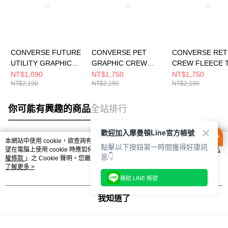
CONVERSE FUTURE
CONVERSE PET
CONVERSE RE
UTILITY GRAPHIC
GRAPHIC CREW
CREW FLEECE 
LOOSE CREW
FLEECE TOP EGRET
EGRET 男女 長
NT$1,090
NT$1,750
NT$1,750
NT$2,190
NT$2,190
NT$2,190
BLACK 男 長袖上衣
男女 長袖上衣
UCJ439-W2Y
10026527-A01
UCJ420-W2Y
你可能有興趣的商品
全站排行
歡迎加入摩曼頓Line官方帳號
本網站中使用 cookie，欲查詢有關本網站使用 cookie 方式之詳情，及若您不希
點擊以下按鈕第一時間獲得好康訊
熱門標籤
望在電腦上使用 cookie 時應如何變更電腦的 cookie 設定，請參閱本網站「
隱私
息👇
權條款
」之 Cookie 聲明。您繼續使用本網站即表示您同意本公司得按本網站使
用條款之 Cookie 聲明使用 cookie。
了解更多 >
連結 LINE 帳號
我知道了