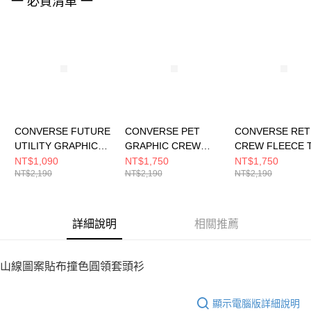
一 必買清單 一
４．使用「AFTEE先享後付」時，將依據個別帳號之用戶狀況，依本公司即
時審查核予不同之上限額度；若仍有額度不足之情形，本公司將視審查結果
請求用戶進行身份認證。
５．嚴禁一人註冊多個帳號或使用他人資訊註冊。若發現惡意使用之情形，
恩沛科技股份有限公司將有權停止該用戶之使用額度並採取法律行動。
CONVERSE FUTURE
CONVERSE PET
CONVERSE RE
UTILITY GRAPHIC
GRAPHIC CREW
CREW FLEECE 
LOOSE CREW
FLEECE TOP EGRET
EGRET 男女 長
NT$1,090
NT$1,750
NT$1,750
NT$2,190
NT$2,190
NT$2,190
BLACK 男 長袖上衣
男女 長袖上衣
UCJ439-W2Y
10026527-A01
UCJ420-W2Y
詳細說明
相關推薦
山線圖案貼布撞色圓領套頭衫
顯示電腦版詳細說明