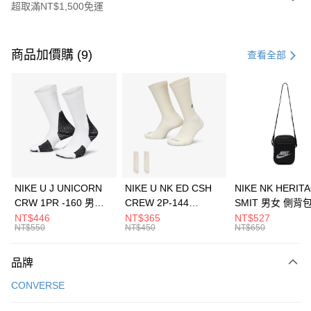
超取滿NT$1,500免運
付款方式
信用卡一次付款
商品加價購 (9)
查看全部
信用卡分期付款
3 期 0 利率 每期
NT$730
21家銀行
合作金庫商業銀行
第一商業銀行
LINE Pay
華南商業銀行
彰化商業銀行
Apple Pay
上海商業儲蓄銀行
台北富邦商業銀行
國泰世華商業銀行
兆豐國際商業銀行
悠遊付
臺灣中小企業銀行
台中商業銀行
NIKE U J UNICORN
NIKE U NK ED CSH
NIKE NK HERIT
匯豐（台灣）商業銀行
華泰商業銀行
CRW 1PR -160 男女
CREW 2P-144
SMIT 男女 側背
全盈+PAY
聯邦商業銀行
遠東國際商業銀行
中統襪 FZ3393100
EMBRDY 男女 短統襪
BA5871010
NT$446
NT$365
NT$527
元大商業銀行
永豐商業銀行
NT$550
NT$450
NT$650
AFTEE先享後付
FZ3073133
玉山商業銀行
星展（台灣）商業銀行
相關說明
台新國際商業銀行
中國信託商業銀行
品牌
【關於「AFTEE先享後付」】
台灣樂天信用卡公司
AFTEE先享後付是「在收到商品之後才付款」的支付方式。 讓您購物簡單
運送方式
CONVERSE
便利好安心！
１．簡單：不需註冊會員、不需綁卡、不需儲值。
7-11取貨(快速到店)