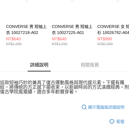
５．嚴禁一人註冊多個帳號或使用他人資訊註冊。若發現惡意使用之情形，
恩沛科技股份有限公司將有權停止該用戶之使用額度並採取法律行動。
CONVERSE 男 短袖上
CONVERSE 男 短袖上
CONVERSE 女
衣 10027218-A02
衣 10027225-A01
衫 10026792-A0
NT$640
NT$640
NT$990
NT$1,290
NT$1,290
NT$1,990
詳細說明
相關推薦
這款短袖巧妙的兼具了復古運動風格與現代感元素。下擺有羅
紋，將傳統的方正感下擺收束，以新穎時尚的方式演繹經典。附
復古學院風電繡，適合多年齡層穿著。
顯示電腦版詳細說明
客服