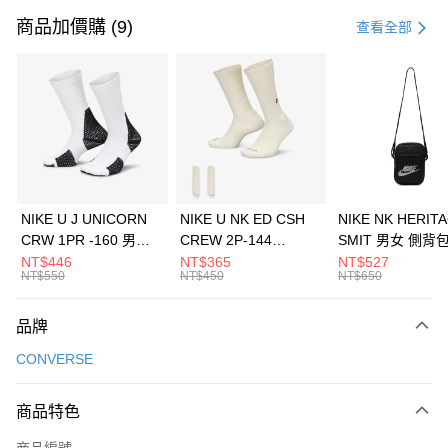
信用卡一次付款
商品加價購 (9)
查看全部
信用卡分期付款
3 期 0 利率 每期
NT$530
21家銀行
合作金庫商業銀行
第一商業銀行
LINE Pay
華南商業銀行
彰化商業銀行
Apple Pay
上海商業儲蓄銀行
台北富邦商業銀行
國泰世華商業銀行
兆豐國際商業銀行
悠遊付
臺灣中小企業銀行
台中商業銀行
NIKE U J UNICORN
NIKE U NK ED CSH
NIKE NK HERIT
匯豐（台灣）商業銀行
華泰商業銀行
CRW 1PR -160 男女
CREW 2P-144
SMIT 男女 側背
全盈+PAY
聯邦商業銀行
遠東國際商業銀行
中統襪 FZ3393100
EMBRDY 男女 短統襪
BA5871010
NT$446
NT$365
NT$527
元大商業銀行
永豐商業銀行
NT$550
NT$450
NT$650
AFTEE先享後付
FZ3073133
玉山商業銀行
星展（台灣）商業銀行
相關說明
台新國際商業銀行
中國信託商業銀行
品牌
【關於「AFTEE先享後付」】
台灣樂天信用卡公司
AFTEE先享後付是「在收到商品之後才付款」的支付方式。 讓您購物簡單
運送方式
CONVERSE
便利好安心！
１．簡單：不需註冊會員、不需綁卡、不需儲值。
7-11取貨(快速到店)
２．便利：只要手機號碼，簡訊認證，即可結帳。
商品特色
每筆NT$100，滿NT$1,500(含以上)免運費
３．安心：先確認商品／服務後，再付款。
商品編號