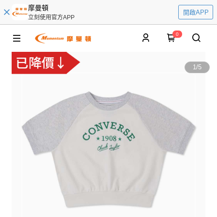
摩曼頓
開啟APP
立刻使用官方APP
0
1
/
5