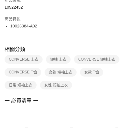
宅配
【「AFTEE先享後付」結帳流程】
１．於結帳方式選擇「AFTEE先享後付」後，將跳轉至「AFTEE先享後付」
10522452
每筆NT$100，滿NT$1,500(含以上)免運費
結帳頁面，進行簡訊認證並確認金額後，即可完成結帳。
２．訂單成立數日內，您將收到繳費通知簡訊。
商品特色
付款後門市自取
３．收到繳費通知簡訊後14天內，點擊此簡訊中的連結，可透過四大超商／
10026384-A02
每筆NT$100，滿NT$1,500(含以上)免運費
ATM／網路銀行／等多元方式進行付款，方視為交易完成。
※ 請注意：結帳手續完成當下不需立刻繳費，但若您需要取消訂單，請聯絡
購買商品的店家。未經商家同意取消之訂單仍視為有效，需透過AFTEE先享
後付繳納相關費用。
※ 交易是否成功請以「AFTEE先享後付 」之結帳頁面顯示為準，若有關於
相關分類
是否繳費成功／繳費後需取消欲退款等相關疑問，請聯繫「AFTEE先享後付
客戶支援中心」
https://netprotections.freshdesk.com/support/home
CONVERSE 上衣
短袖 上衣
CONVERSE 短袖上衣
【注意事項】
CONVERSE T恤
女款 短袖上衣
女款 T恤
１．透過由恩沛科技股份有限公司提供之「AFTEE先享後付」服務完成之交
易，需依本服務之必要範圍內提供個人資料，並將交易相關給付款項請求債
權轉讓予恩沛科技股份有限公司。
日常 短袖上衣
女性 短袖上衣
２．關於個人資料處理事宜，請瀏覽以下網址：
https://aftee.tw/terms/#terms3
３．未成年的使用者請事先徵得法定代理人或監護人之同意方可使用
一 必買清單 一
「AFTEE先享後付」，若未經同意申辦者引起之損失，本公司不負相關責
任。
４．使用「AFTEE先享後付」時，將依據個別帳號之用戶狀況，依本公司即
時審查核予不同之上限額度；若仍有額度不足之情形，本公司將視審查結果
請求用戶進行身份認證。