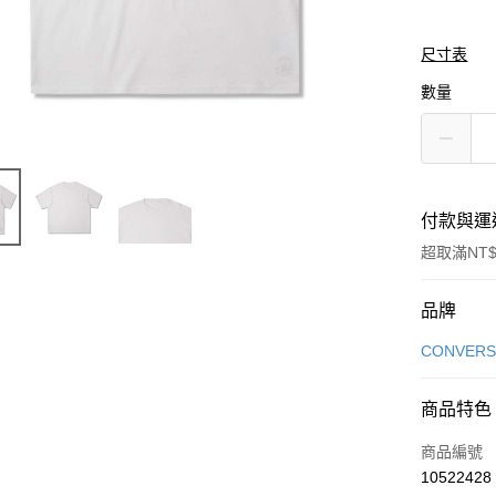
尺寸表
數量
付款與運
超取滿NT$
付款方式
品牌
信用卡一
CONVERS
信用卡分
商品特色
3 期 
商品編號
合作金
LINE Pay
10522428
華南商