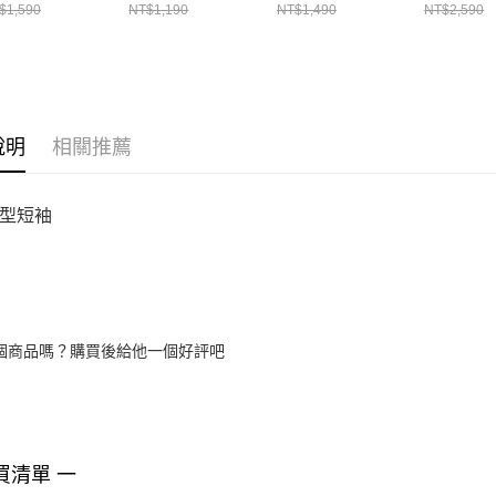
袖上衣 UCJ690-
EGRET 男 短袖上
袖上衣 MCH600-
長袖上衣 U
$1,590
NT$1,190
NT$1,490
NT$2,590
2Y
衣 MCJ751-W2Y
W2Y
W2Y
說明
相關推薦
型短袖
個商品嗎？購買後給他一個好評吧
買清單 一