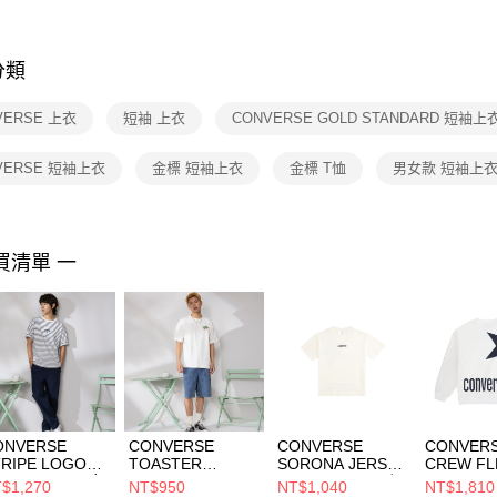
※ 交易是
是否繳費成
付客戶支
分類
【注意事
１．透過由
VERSE 上衣
短袖 上衣
CONVERSE GOLD STANDARD 短袖上
交易，需
求債權轉
２．關於
VERSE 短袖上衣
金標 短袖上衣
金標 T恤
男女款 短袖上
https://aft
３．未成
「AFTE
任。
買清單 一
４．使用「
即時審查
結果請求
５．嚴禁
形，恩沛
動。
ONVERSE
CONVERSE
CONVERSE
CONVER
TRIPE LOGO
TOASTER
SORONA JERSEY
CREW FL
EE EGRET 男女
GRAPHIC TEE
TEE EGRET 男 短
TOP EG
$1,270
NT$950
NT$1,040
NT$1,810