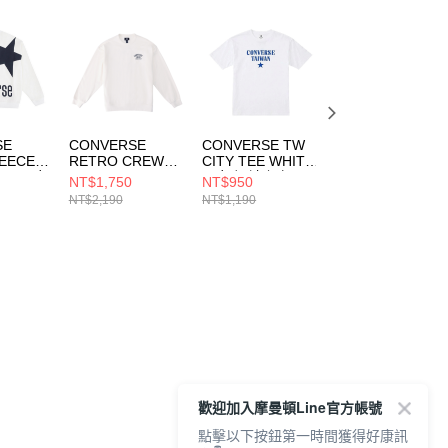
SE
CONVERSE
CONVERSE TW
CONVERSE PET
EECE
RETRO CREW
CITY TEE WHITE
GRAPHIC CREW
RET 男女
FLEECE TOP
男女 短袖上衣
FLEECE TOP
NT$1,750
NT$950
NT$1,750
CJ109-
EGRET 男女 長袖
UCJ766-001
EGRET 男女 長袖
NT$2,190
NT$1,190
NT$2,190
上衣 UCJ439-
上衣 UCJ420-
W2Y
W2Y
歡迎加入摩曼頓Line官方帳號
點擊以下按鈕第一時間獲得好康訊