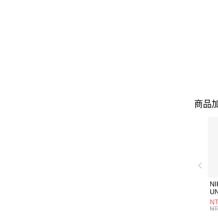
商品加
NI
U
1P
NT
統
NT