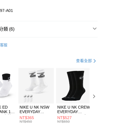
業儲蓄銀行
台北富邦商業銀行
華商業銀行
兆豐國際商業銀行
97-A01
小企業銀行
台中商業銀行
台灣）商業銀行
華泰商業銀行
業銀行
遠東國際商業銀行
類 (6)
業銀行
永豐商業銀行
享後付
業銀行
星展（台灣）商業銀行
nverse
服飾
客服
際商業銀行
中國信託商業銀行
FTEE先享後付」】
上衣
短袖上衣
天信用卡公司
先享後付是「在收到商品之後才付款」的支付方式。 讓您購物簡單
心！
年
上衣
短袖上衣
查看全部
：不需註冊會員、不需綁卡、不需儲值。
：只要手機號碼，簡訊認證，即可結帳。
休閒戶外
服飾
(快速到店)
：先確認商品／服務後，再付款。
00，滿NT$1,500(含以上)免運費
清爽穿搭｜短袖上衣4折起
EE先享後付」結帳流程】
專區⬇
方式選擇「AFTEE先享後付」後，將跳轉至「AFTEE先享後
頁面，進行簡訊認證並確認金額後，即可完成結帳。
00，滿NT$1,500(含以上)免運費
成立數日內，您將收到繳費通知簡訊。
費通知簡訊後14天內，點擊此簡訊中的連結，可透過四大超商
市自取
K ED
NIKE U NK NSW
NIKE U NK CREW
NIKE U NK
網路銀行／等多元方式進行付款，方視為交易完成。
ANK 1P
EVERYDAY
EVERYDAY
EVERYDAY LTW
00，滿NT$1,500(含以上)免運費
：結帳手續完成當下不需立刻繳費，但若您需要取消訂單，請聯
 男 中統
ESSENTIAL CR
BBALL 3PR 男女
ANKLE 3PR 男女
NT$365
NT$527
NT$365
的店家。未經商家同意取消之訂單仍視為有效，需透過AFTEE
8104
男女 短統襪
長統襪
踝襪 SX7677010
NT$450
NT$650
NT$450
繳納相關費用。
DX5089103
DA2123010