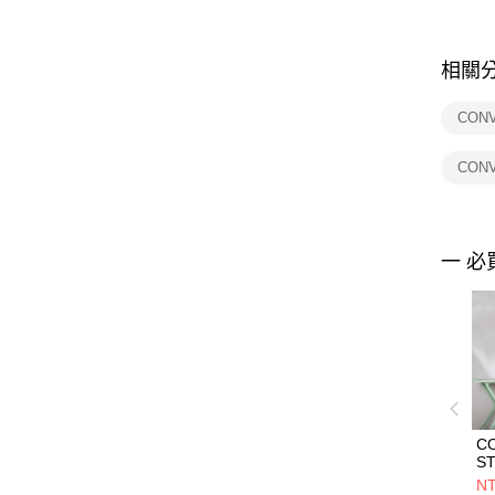
相關
CON
CON
一 必
C
S
T
NT