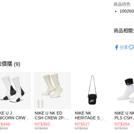
Apple Pay
上海商
商品特色
國泰世
100260
悠遊付
臺灣中
匯豐（
全盈+PAY
聯邦商
商品相關分
元大商
AFTEE先
玉山商
品牌
Co
相關說明
分享
台新國
【關於「A
男性商品
台灣樂
AFTEE
便利好安
兒童/青少
運送方式
價購 (9)
１．簡單
２．便利
運動類型
7-11取貨
３．安心
每筆NT$1
促銷活動
【「AFT
限時降價
宅配
１．於結帳
付」結帳
每筆NT$1
２．訂單
３．收到繳
付款後門
KE U J
NIKE U NK ED
NIKE NK
NIKE U N
／ATM／
NICORN CRW
CSH CREW 2P-
HERITAGE S
PLS CSH 
每筆NT$1
※ 請注意
R -160 男女 中
144 EMBRDY 男
SMIT 男女 側背包
144 DBL
$446
NT$365
NT$527
NT$284
絡購買商品
襪 FZ3393100
女 短統襪
BA5871010
襪 DH405
$550
NT$450
NT$650
NT$350
先享後付
FZ3073133