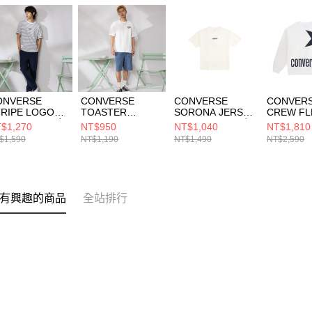
ONVERSE
CONVERSE
CONVERSE
CONVER
TRIPE LOGO
TOASTER
SORONA JERSEY
CREW FL
EE EGRET 男女
GRAPHIC TEE
TEE EGRET 男 短
TOP EG
$1,270
NT$950
NT$1,040
NT$1,810
袖上衣 UCJ690-
EGRET 男 短袖上
袖上衣 MCH600-
長袖上衣 U
$1,590
NT$1,190
NT$1,490
NT$2,590
2Y
衣 MCJ751-W2Y
W2Y
W2Y
有興趣的商品
全站排行