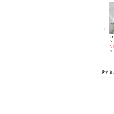
C
S
T
NT
短
NT
W
你可能