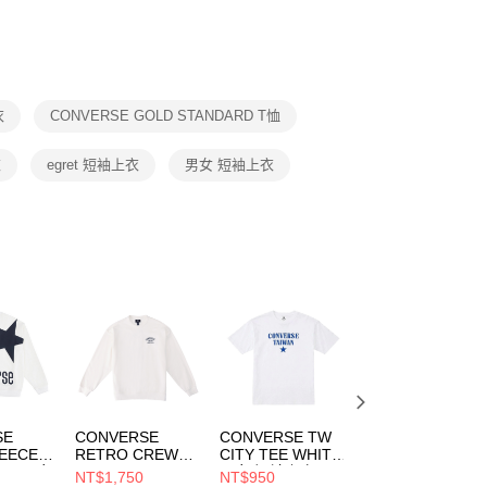
否成功請以「AFTEE先享後付 」之結帳頁面顯示為準，若有關於
功／繳費後需取消欲退款等相關疑問，請聯繫「AFTEE先享後
援中心」
https://netprotections.freshdesk.com/support/home
項】
恩沛科技股份有限公司提供之「AFTEE先享後付」服務完成之
衣
CONVERSE GOLD STANDARD T恤
依本服務之必要範圍內提供個人資料，並將交易相關給付款項請
讓予恩沛科技股份有限公司。
個人資料處理事宜，請瀏覽以下網址：
衣
egret 短袖上衣
男女 短袖上衣
ee.tw/terms/#terms3
年的使用者請事先徵得法定代理人或監護人之同意方可使用
E先享後付」，若未經同意申辦者引起之損失，本公司不負相關責
AFTEE先享後付」時，將依據個別帳號之用戶狀況，依本公司
核予不同之上限額度；若仍有額度不足之情形，本公司將視審查
用戶進行身份認證。
一人註冊多個帳號或使用他人資訊註冊。若發現惡意使用之情
科技股份有限公司將有權停止該用戶之使用額度並採取法律行
SE
CONVERSE
CONVERSE TW
CONVERSE PET
EECE
RETRO CREW
CITY TEE WHITE
GRAPHIC CREW
RET 男女
FLEECE TOP
男女 短袖上衣
FLEECE TOP
NT$1,750
NT$950
NT$1,750