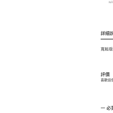
短
NT
W
詳細
寬鬆版
評價
喜歡這
一 必