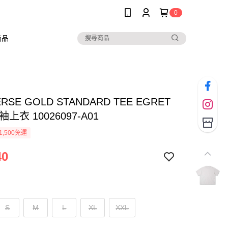
0
商品
RSE GOLD STANDARD TEE EGRET
上衣 10026097-A01
1,500免運
40
S
M
L
XL
XXL