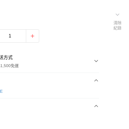
清除
紀錄
送方式
1,500免運
次付款
E
期付款
0 利率 每期
NT$496
21家銀行
庫商業銀行
第一商業銀行
業銀行
彰化商業銀行