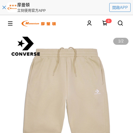
摩曼頓
開啟APP
立刻使用官方APP
0
1
/
2