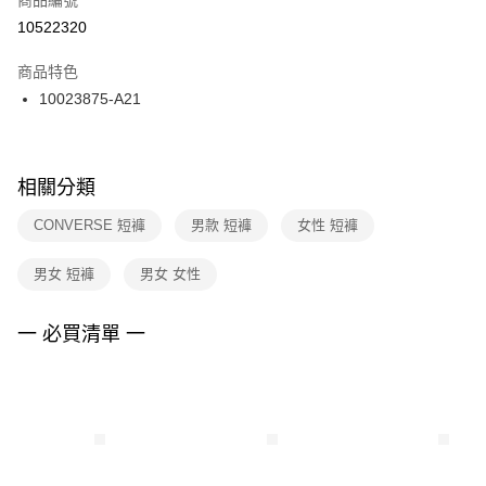
宅配
【「AFTEE先享後付」結帳流程】
１．於結帳方式選擇「AFTEE先享後付」後，將跳轉至「AFTEE先享後付」
10522320
每筆NT$100，滿NT$1,500(含以上)免運費
結帳頁面，進行簡訊認證並確認金額後，即可完成結帳。
２．訂單成立數日內，您將收到繳費通知簡訊。
商品特色
付款後門市自取
３．收到繳費通知簡訊後14天內，點擊此簡訊中的連結，可透過四大超商／
10023875-A21
每筆NT$100，滿NT$1,500(含以上)免運費
ATM／網路銀行／等多元方式進行付款，方視為交易完成。
※ 請注意：結帳手續完成當下不需立刻繳費，但若您需要取消訂單，請聯絡
購買商品的店家。未經商家同意取消之訂單仍視為有效，需透過AFTEE先享
後付繳納相關費用。
※ 交易是否成功請以「AFTEE先享後付 」之結帳頁面顯示為準，若有關於
相關分類
是否繳費成功／繳費後需取消欲退款等相關疑問，請聯繫「AFTEE先享後付
客戶支援中心」
https://netprotections.freshdesk.com/support/home
CONVERSE 短褲
男款 短褲
女性 短褲
【注意事項】
男女 短褲
男女 女性
１．透過由恩沛科技股份有限公司提供之「AFTEE先享後付」服務完成之交
易，需依本服務之必要範圍內提供個人資料，並將交易相關給付款項請求債
權轉讓予恩沛科技股份有限公司。
一 必買清單 一
２．關於個人資料處理事宜，請瀏覽以下網址：
https://aftee.tw/terms/#terms3
３．未成年的使用者請事先徵得法定代理人或監護人之同意方可使用
「AFTEE先享後付」，若未經同意申辦者引起之損失，本公司不負相關責
任。
４．使用「AFTEE先享後付」時，將依據個別帳號之用戶狀況，依本公司即
時審查核予不同之上限額度；若仍有額度不足之情形，本公司將視審查結果
請求用戶進行身份認證。