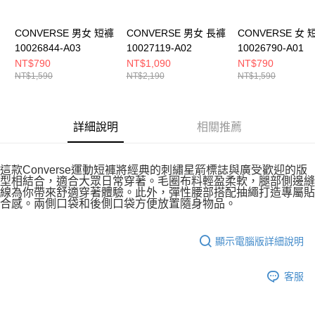
５．嚴禁一人註冊多個帳號或使用他人資訊註冊。若發現惡意使用之情形，
恩沛科技股份有限公司將有權停止該用戶之使用額度並採取法律行動。
CONVERSE 男女 短褲
CONVERSE 男女 長褲
CONVERSE 女 
10026844-A03
10027119-A02
10026790-A01
NT$790
NT$1,090
NT$790
NT$1,590
NT$2,190
NT$1,590
詳細說明
相關推薦
這款Converse運動短褲將經典的刺繡星箭標誌與廣受歡迎的版
型相結合，適合大眾日常穿著。毛圈布料輕盈柔軟，腿部側邊縫
線為你帶來舒適穿著體驗。此外，彈性腰部搭配抽繩打造專屬貼
合感。兩側口袋和後側口袋方便放置隨身物品。
顯示電腦版詳細說明
客服