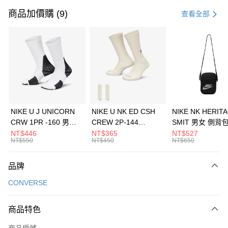
信用卡一次付款
商品加價購 (9)
查看全部
信用卡分期付款
3 期 0 利率 每期
NT$430
21家銀行
合作金庫商業銀行
第一商業銀行
LINE Pay
華南商業銀行
彰化商業銀行
Apple Pay
上海商業儲蓄銀行
台北富邦商業銀行
國泰世華商業銀行
兆豐國際商業銀行
悠遊付
臺灣中小企業銀行
台中商業銀行
NIKE U J UNICORN
NIKE U NK ED CSH
NIKE NK HERIT
匯豐（台灣）商業銀行
華泰商業銀行
CRW 1PR -160 男女
CREW 2P-144
SMIT 男女 側背
全盈+PAY
聯邦商業銀行
遠東國際商業銀行
中統襪 FZ3393100
EMBRDY 男女 短統襪
BA5871010
NT$446
NT$365
NT$527
元大商業銀行
永豐商業銀行
NT$550
NT$450
NT$650
AFTEE先享後付
FZ3073133
玉山商業銀行
星展（台灣）商業銀行
相關說明
台新國際商業銀行
中國信託商業銀行
品牌
【關於「AFTEE先享後付」】
台灣樂天信用卡公司
AFTEE先享後付是「在收到商品之後才付款」的支付方式。 讓您購物簡單
運送方式
CONVERSE
便利好安心！
１．簡單：不需註冊會員、不需綁卡、不需儲值。
7-11取貨(快速到店)
２．便利：只要手機號碼，簡訊認證，即可結帳。
商品特色
每筆NT$100，滿NT$1,500(含以上)免運費
３．安心：先確認商品／服務後，再付款。
商品編號