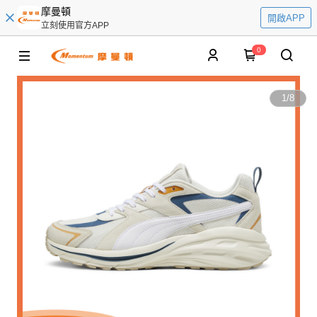
摩曼頓
開啟APP
立刻使用官方APP
0
1
/
8