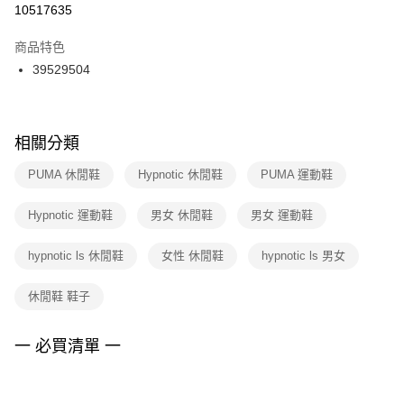
１．於結帳方式選擇「AFTEE先享後付」後，將跳轉至「AFTEE先享後付」
10517635
每筆NT$100，滿NT$1,500(含以上)免運費
結帳頁面，進行簡訊認證並確認金額後，即可完成結帳。
２．訂單成立數日內，您將收到繳費通知簡訊。
商品特色
付款後門市自取
３．收到繳費通知簡訊後14天內，點擊此簡訊中的連結，可透過四大超商／
39529504
每筆NT$100，滿NT$1,500(含以上)免運費
ATM／網路銀行／等多元方式進行付款，方視為交易完成。
※ 請注意：結帳手續完成當下不需立刻繳費，但若您需要取消訂單，請聯絡
購買商品的店家。未經商家同意取消之訂單仍視為有效，需透過AFTEE先享
後付繳納相關費用。
※ 交易是否成功請以「AFTEE先享後付 」之結帳頁面顯示為準，若有關於
相關分類
是否繳費成功／繳費後需取消欲退款等相關疑問，請聯繫「AFTEE先享後付
客戶支援中心」
https://netprotections.freshdesk.com/support/home
PUMA 休閒鞋
Hypnotic 休閒鞋
PUMA 運動鞋
【注意事項】
Hypnotic 運動鞋
男女 休閒鞋
男女 運動鞋
１．透過由恩沛科技股份有限公司提供之「AFTEE先享後付」服務完成之交
易，需依本服務之必要範圍內提供個人資料，並將交易相關給付款項請求債
權轉讓予恩沛科技股份有限公司。
hypnotic ls 休閒鞋
女性 休閒鞋
hypnotic ls 男女
２．關於個人資料處理事宜，請瀏覽以下網址：
https://aftee.tw/terms/#terms3
休閒鞋 鞋子
３．未成年的使用者請事先徵得法定代理人或監護人之同意方可使用
「AFTEE先享後付」，若未經同意申辦者引起之損失，本公司不負相關責
任。
一 必買清單 一
４．使用「AFTEE先享後付」時，將依據個別帳號之用戶狀況，依本公司即
時審查核予不同之上限額度；若仍有額度不足之情形，本公司將視審查結果
請求用戶進行身份認證。
５．嚴禁一人註冊多個帳號或使用他人資訊註冊。若發現惡意使用之情形，