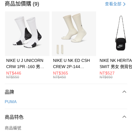
信用卡一次付款
商品加價購 (9)
查看全部
信用卡分期付款
3 期 0 利率 每期
NT$993
21家銀行
合作金庫商業銀行
第一商業銀行
LINE Pay
華南商業銀行
彰化商業銀行
Apple Pay
上海商業儲蓄銀行
台北富邦商業銀行
國泰世華商業銀行
兆豐國際商業銀行
悠遊付
臺灣中小企業銀行
台中商業銀行
NIKE U J UNICORN
NIKE U NK ED CSH
NIKE NK HERIT
匯豐（台灣）商業銀行
華泰商業銀行
CRW 1PR -160 男女
CREW 2P-144
SMIT 男女 側背
全盈+PAY
聯邦商業銀行
遠東國際商業銀行
中統襪 FZ3393100
EMBRDY 男女 短統襪
BA5871010
NT$446
NT$365
NT$527
元大商業銀行
永豐商業銀行
NT$550
NT$450
NT$650
AFTEE先享後付
FZ3073133
玉山商業銀行
星展（台灣）商業銀行
相關說明
台新國際商業銀行
中國信託商業銀行
品牌
【關於「AFTEE先享後付」】
台灣樂天信用卡公司
AFTEE先享後付是「在收到商品之後才付款」的支付方式。 讓您購物簡單
運送方式
PUMA
便利好安心！
１．簡單：不需註冊會員、不需綁卡、不需儲值。
7-11取貨(快速到店)
２．便利：只要手機號碼，簡訊認證，即可結帳。
商品特色
每筆NT$100，滿NT$1,500(含以上)免運費
３．安心：先確認商品／服務後，再付款。
商品編號
宅配
【「AFTEE先享後付」結帳流程】