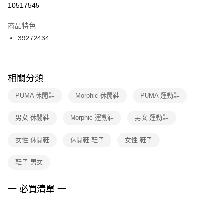
１．於結帳方式選擇「AFTEE先享後付」後，將跳轉至「AFTEE先享後付」
10517545
每筆NT$100，滿NT$1,500(含以上)免運費
結帳頁面，進行簡訊認證並確認金額後，即可完成結帳。
２．訂單成立數日內，您將收到繳費通知簡訊。
商品特色
付款後門市自取
３．收到繳費通知簡訊後14天內，點擊此簡訊中的連結，可透過四大超商／
39272434
每筆NT$100，滿NT$1,500(含以上)免運費
ATM／網路銀行／等多元方式進行付款，方視為交易完成。
※ 請注意：結帳手續完成當下不需立刻繳費，但若您需要取消訂單，請聯絡
購買商品的店家。未經商家同意取消之訂單仍視為有效，需透過AFTEE先享
後付繳納相關費用。
※ 交易是否成功請以「AFTEE先享後付 」之結帳頁面顯示為準，若有關於
相關分類
是否繳費成功／繳費後需取消欲退款等相關疑問，請聯繫「AFTEE先享後付
客戶支援中心」
https://netprotections.freshdesk.com/support/home
PUMA 休閒鞋
Morphic 休閒鞋
PUMA 運動鞋
【注意事項】
男女 休閒鞋
Morphic 運動鞋
男女 運動鞋
１．透過由恩沛科技股份有限公司提供之「AFTEE先享後付」服務完成之交
易，需依本服務之必要範圍內提供個人資料，並將交易相關給付款項請求債
權轉讓予恩沛科技股份有限公司。
女性 休閒鞋
休閒鞋 鞋子
女性 鞋子
２．關於個人資料處理事宜，請瀏覽以下網址：
https://aftee.tw/terms/#terms3
鞋子 男女
３．未成年的使用者請事先徵得法定代理人或監護人之同意方可使用
「AFTEE先享後付」，若未經同意申辦者引起之損失，本公司不負相關責
任。
一 必買清單 一
４．使用「AFTEE先享後付」時，將依據個別帳號之用戶狀況，依本公司即
時審查核予不同之上限額度；若仍有額度不足之情形，本公司將視審查結果
請求用戶進行身份認證。
５．嚴禁一人註冊多個帳號或使用他人資訊註冊。若發現惡意使用之情形，