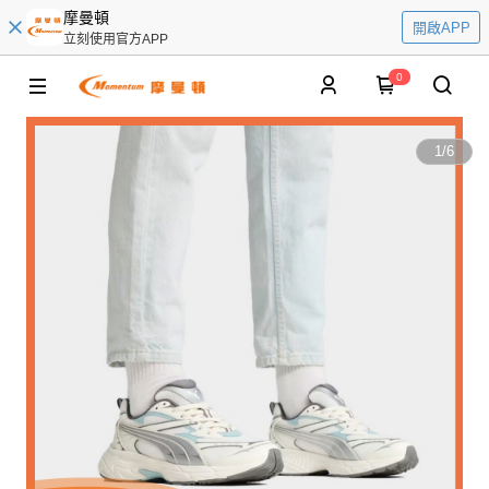
摩曼頓
開啟APP
立刻使用官方APP
0
1
/
6