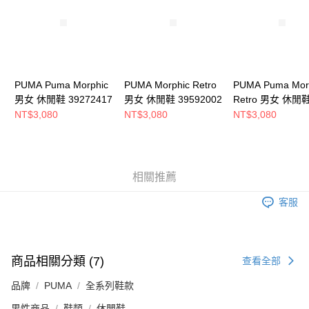
恩沛科技股份有限公司將有權停止該用戶之使用額度並採取法律行動。
PUMA Puma Morphic
PUMA Morphic Retro
PUMA Puma Mor
男女 休閒鞋 39272417
男女 休閒鞋 39592002
Retro 男女 休閒
39592004
NT$3,080
NT$3,080
NT$3,080
相關推薦
客服
商品相關分類 (7)
查看全部
品牌
PUMA
全系列鞋款
男性商品
鞋類
休閒鞋