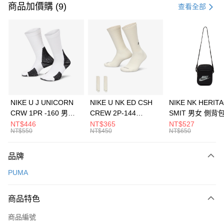
信用卡一次付款
商品加價購 (9)
查看全部
信用卡分期付款
3 期 0 利率 每期
NT$1,026
21家銀行
合作金庫商業銀行
第一商業銀行
LINE Pay
華南商業銀行
彰化商業銀行
Apple Pay
上海商業儲蓄銀行
台北富邦商業銀行
國泰世華商業銀行
兆豐國際商業銀行
悠遊付
臺灣中小企業銀行
台中商業銀行
NIKE U J UNICORN
NIKE U NK ED CSH
NIKE NK HERIT
匯豐（台灣）商業銀行
華泰商業銀行
CRW 1PR -160 男女
CREW 2P-144
SMIT 男女 側背
全盈+PAY
聯邦商業銀行
遠東國際商業銀行
中統襪 FZ3393100
EMBRDY 男女 短統襪
BA5871010
NT$446
NT$365
NT$527
元大商業銀行
永豐商業銀行
NT$550
NT$450
NT$650
AFTEE先享後付
FZ3073133
玉山商業銀行
星展（台灣）商業銀行
相關說明
台新國際商業銀行
中國信託商業銀行
品牌
【關於「AFTEE先享後付」】
台灣樂天信用卡公司
AFTEE先享後付是「在收到商品之後才付款」的支付方式。 讓您購物簡單
運送方式
PUMA
便利好安心！
１．簡單：不需註冊會員、不需綁卡、不需儲值。
7-11取貨(快速到店)
２．便利：只要手機號碼，簡訊認證，即可結帳。
商品特色
每筆NT$100，滿NT$1,500(含以上)免運費
３．安心：先確認商品／服務後，再付款。
商品編號
宅配
【「AFTEE先享後付」結帳流程】