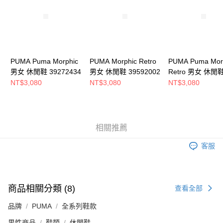
恩沛科技股份有限公司將有權停止該用戶之使用額度並採取法律行動。
PUMA Puma Morphic
PUMA Morphic Retro
PUMA Puma Mor
男女 休閒鞋 39272434
男女 休閒鞋 39592002
Retro 男女 休閒
39592004
NT$3,080
NT$3,080
NT$3,080
相關推薦
客服
商品相關分類 (8)
查看全部
品牌
PUMA
全系列鞋款
男性商品
鞋類
休閒鞋