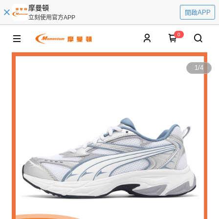
摩曼頓
開啟APP
立刻使用官方APP
0
1
/
4