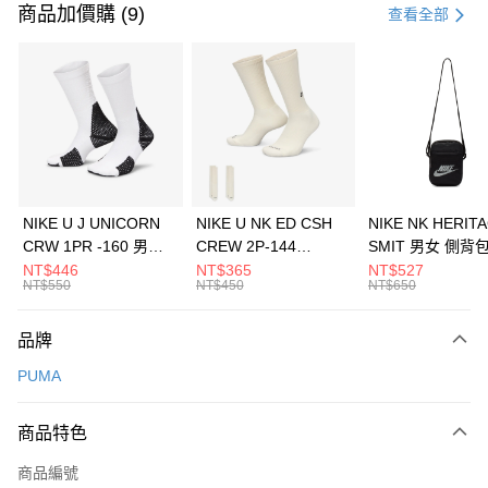
信用卡一次付款
商品加價購 (9)
查看全部
信用卡分期付款
3 期 0 利率 每期
NT$1,026
21家銀行
合作金庫商業銀行
第一商業銀行
LINE Pay
華南商業銀行
彰化商業銀行
Apple Pay
上海商業儲蓄銀行
台北富邦商業銀行
國泰世華商業銀行
兆豐國際商業銀行
悠遊付
臺灣中小企業銀行
台中商業銀行
NIKE U J UNICORN
NIKE U NK ED CSH
NIKE NK HERIT
匯豐（台灣）商業銀行
華泰商業銀行
CRW 1PR -160 男女
CREW 2P-144
SMIT 男女 側背
全盈+PAY
聯邦商業銀行
遠東國際商業銀行
中統襪 FZ3393100
EMBRDY 男女 短統襪
BA5871010
NT$446
NT$365
NT$527
元大商業銀行
永豐商業銀行
NT$550
NT$450
NT$650
AFTEE先享後付
FZ3073133
玉山商業銀行
星展（台灣）商業銀行
相關說明
台新國際商業銀行
中國信託商業銀行
品牌
【關於「AFTEE先享後付」】
台灣樂天信用卡公司
AFTEE先享後付是「在收到商品之後才付款」的支付方式。 讓您購物簡單
運送方式
PUMA
便利好安心！
１．簡單：不需註冊會員、不需綁卡、不需儲值。
7-11取貨(快速到店)
２．便利：只要手機號碼，簡訊認證，即可結帳。
商品特色
每筆NT$100，滿NT$1,500(含以上)免運費
３．安心：先確認商品／服務後，再付款。
商品編號
宅配
【「AFTEE先享後付」結帳流程】