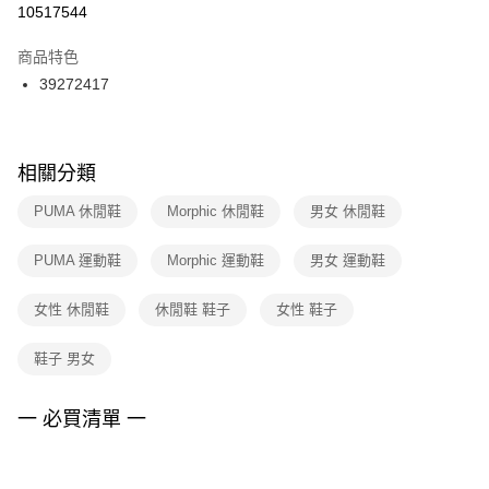
１．於結帳方式選擇「AFTEE先享後付」後，將跳轉至「AFTEE先享後付」
10517544
每筆NT$100，滿NT$1,500(含以上)免運費
結帳頁面，進行簡訊認證並確認金額後，即可完成結帳。
２．訂單成立數日內，您將收到繳費通知簡訊。
商品特色
付款後門市自取
３．收到繳費通知簡訊後14天內，點擊此簡訊中的連結，可透過四大超商／
39272417
每筆NT$100，滿NT$1,500(含以上)免運費
ATM／網路銀行／等多元方式進行付款，方視為交易完成。
※ 請注意：結帳手續完成當下不需立刻繳費，但若您需要取消訂單，請聯絡
購買商品的店家。未經商家同意取消之訂單仍視為有效，需透過AFTEE先享
後付繳納相關費用。
※ 交易是否成功請以「AFTEE先享後付 」之結帳頁面顯示為準，若有關於
相關分類
是否繳費成功／繳費後需取消欲退款等相關疑問，請聯繫「AFTEE先享後付
客戶支援中心」
https://netprotections.freshdesk.com/support/home
PUMA 休閒鞋
Morphic 休閒鞋
男女 休閒鞋
【注意事項】
PUMA 運動鞋
Morphic 運動鞋
男女 運動鞋
１．透過由恩沛科技股份有限公司提供之「AFTEE先享後付」服務完成之交
易，需依本服務之必要範圍內提供個人資料，並將交易相關給付款項請求債
權轉讓予恩沛科技股份有限公司。
女性 休閒鞋
休閒鞋 鞋子
女性 鞋子
２．關於個人資料處理事宜，請瀏覽以下網址：
https://aftee.tw/terms/#terms3
鞋子 男女
３．未成年的使用者請事先徵得法定代理人或監護人之同意方可使用
「AFTEE先享後付」，若未經同意申辦者引起之損失，本公司不負相關責
任。
一 必買清單 一
４．使用「AFTEE先享後付」時，將依據個別帳號之用戶狀況，依本公司即
時審查核予不同之上限額度；若仍有額度不足之情形，本公司將視審查結果
請求用戶進行身份認證。
５．嚴禁一人註冊多個帳號或使用他人資訊註冊。若發現惡意使用之情形，