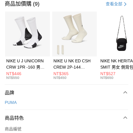
信用卡一次付款
商品加價購 (9)
查看全部
信用卡分期付款
3 期 0 利率 每期
NT$860
21家銀行
合作金庫商業銀行
第一商業銀行
LINE Pay
華南商業銀行
彰化商業銀行
Apple Pay
上海商業儲蓄銀行
台北富邦商業銀行
國泰世華商業銀行
兆豐國際商業銀行
悠遊付
臺灣中小企業銀行
台中商業銀行
NIKE U J UNICORN
NIKE U NK ED CSH
NIKE NK HERIT
匯豐（台灣）商業銀行
華泰商業銀行
CRW 1PR -160 男女
CREW 2P-144
SMIT 男女 側背
全盈+PAY
聯邦商業銀行
遠東國際商業銀行
中統襪 FZ3393100
EMBRDY 男女 短統襪
BA5871010
NT$446
NT$365
NT$527
元大商業銀行
永豐商業銀行
NT$550
NT$450
NT$650
AFTEE先享後付
FZ3073133
玉山商業銀行
星展（台灣）商業銀行
相關說明
台新國際商業銀行
中國信託商業銀行
品牌
【關於「AFTEE先享後付」】
台灣樂天信用卡公司
AFTEE先享後付是「在收到商品之後才付款」的支付方式。 讓您購物簡單
運送方式
PUMA
便利好安心！
１．簡單：不需註冊會員、不需綁卡、不需儲值。
7-11取貨(快速到店)
２．便利：只要手機號碼，簡訊認證，即可結帳。
商品特色
每筆NT$100，滿NT$1,500(含以上)免運費
３．安心：先確認商品／服務後，再付款。
商品編號
宅配
【「AFTEE先享後付」結帳流程】