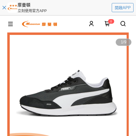
摩曼頓
開啟APP
立刻使用官方APP
0
1
/
9