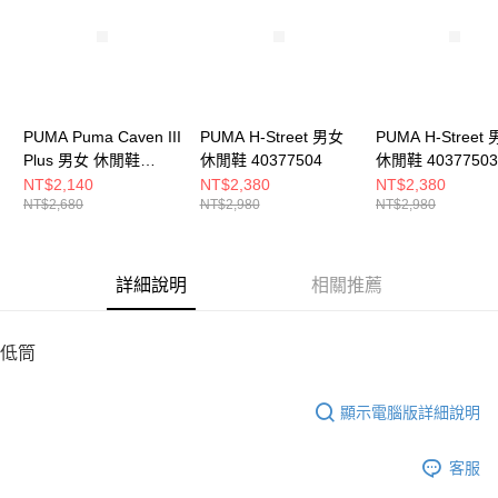
恩沛科技股份有限公司將有權停止該用戶之使用額度並採取法律行動。
PUMA Puma Caven III
PUMA H-Street 男女
PUMA H-Street
Plus 男女 休閒鞋
休閒鞋 40377504
休閒鞋 40377503
40449004
NT$2,140
NT$2,380
NT$2,380
NT$2,680
NT$2,980
NT$2,980
詳細說明
相關推薦
低筒
顯示電腦版詳細說明
客服