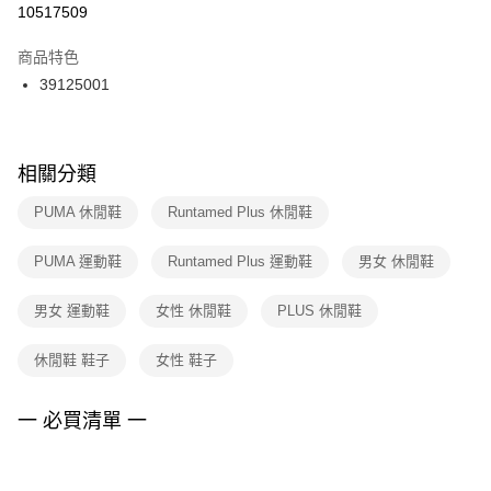
１．於結帳方式選擇「AFTEE先享後付」後，將跳轉至「AFTEE先享後付」
10517509
每筆NT$100，滿NT$1,500(含以上)免運費
結帳頁面，進行簡訊認證並確認金額後，即可完成結帳。
２．訂單成立數日內，您將收到繳費通知簡訊。
商品特色
付款後門市自取
３．收到繳費通知簡訊後14天內，點擊此簡訊中的連結，可透過四大超商／
39125001
每筆NT$100，滿NT$1,500(含以上)免運費
ATM／網路銀行／等多元方式進行付款，方視為交易完成。
※ 請注意：結帳手續完成當下不需立刻繳費，但若您需要取消訂單，請聯絡
購買商品的店家。未經商家同意取消之訂單仍視為有效，需透過AFTEE先享
後付繳納相關費用。
※ 交易是否成功請以「AFTEE先享後付 」之結帳頁面顯示為準，若有關於
相關分類
是否繳費成功／繳費後需取消欲退款等相關疑問，請聯繫「AFTEE先享後付
客戶支援中心」
https://netprotections.freshdesk.com/support/home
PUMA 休閒鞋
Runtamed Plus 休閒鞋
【注意事項】
PUMA 運動鞋
Runtamed Plus 運動鞋
男女 休閒鞋
１．透過由恩沛科技股份有限公司提供之「AFTEE先享後付」服務完成之交
易，需依本服務之必要範圍內提供個人資料，並將交易相關給付款項請求債
權轉讓予恩沛科技股份有限公司。
男女 運動鞋
女性 休閒鞋
PLUS 休閒鞋
２．關於個人資料處理事宜，請瀏覽以下網址：
https://aftee.tw/terms/#terms3
休閒鞋 鞋子
女性 鞋子
３．未成年的使用者請事先徵得法定代理人或監護人之同意方可使用
「AFTEE先享後付」，若未經同意申辦者引起之損失，本公司不負相關責
任。
一 必買清單 一
４．使用「AFTEE先享後付」時，將依據個別帳號之用戶狀況，依本公司即
時審查核予不同之上限額度；若仍有額度不足之情形，本公司將視審查結果
請求用戶進行身份認證。
５．嚴禁一人註冊多個帳號或使用他人資訊註冊。若發現惡意使用之情形，