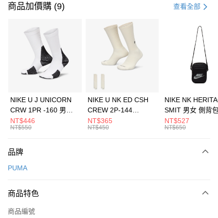
信用卡一次付款
商品加價購 (9)
查看全部
信用卡分期付款
3 期 0 利率 每期
NT$860
21家銀行
合作金庫商業銀行
第一商業銀行
LINE Pay
華南商業銀行
彰化商業銀行
Apple Pay
上海商業儲蓄銀行
台北富邦商業銀行
國泰世華商業銀行
兆豐國際商業銀行
悠遊付
臺灣中小企業銀行
台中商業銀行
NIKE U J UNICORN
NIKE U NK ED CSH
NIKE NK HERIT
匯豐（台灣）商業銀行
華泰商業銀行
CRW 1PR -160 男女
CREW 2P-144
SMIT 男女 側背
全盈+PAY
聯邦商業銀行
遠東國際商業銀行
中統襪 FZ3393100
EMBRDY 男女 短統襪
BA5871010
NT$446
NT$365
NT$527
元大商業銀行
永豐商業銀行
NT$550
NT$450
NT$650
AFTEE先享後付
FZ3073133
玉山商業銀行
星展（台灣）商業銀行
相關說明
台新國際商業銀行
中國信託商業銀行
品牌
【關於「AFTEE先享後付」】
台灣樂天信用卡公司
AFTEE先享後付是「在收到商品之後才付款」的支付方式。 讓您購物簡單
運送方式
PUMA
便利好安心！
１．簡單：不需註冊會員、不需綁卡、不需儲值。
7-11取貨(快速到店)
２．便利：只要手機號碼，簡訊認證，即可結帳。
商品特色
每筆NT$100，滿NT$1,500(含以上)免運費
３．安心：先確認商品／服務後，再付款。
商品編號
宅配
【「AFTEE先享後付」結帳流程】