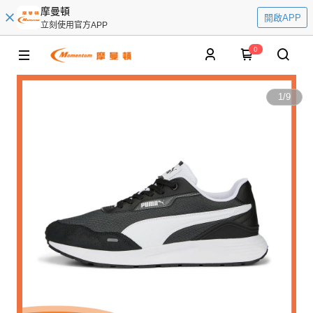
摩曼頓
開啟APP
立刻使用官方APP
0
1
/
9