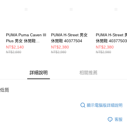
恩沛科技股份有限公司將有權停止該用戶之使用額度並採取法律行動。
PUMA Puma Caven III
PUMA H-Street 男女
PUMA H-Street
Plus 男女 休閒鞋
休閒鞋 40377504
休閒鞋 40377503
40449004
NT$2,140
NT$2,380
NT$2,380
NT$2,680
NT$2,980
NT$2,980
詳細說明
相關推薦
低筒
顯示電腦版詳細說明
客服