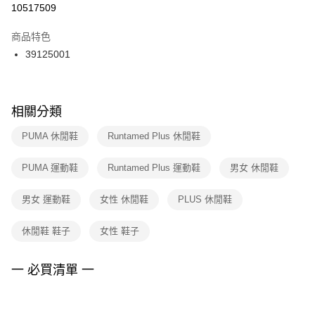
１．於結帳方式選擇「AFTEE先享後付」後，將跳轉至「AFTEE先享後付」
10517509
每筆NT$100，滿NT$1,500(含以上)免運費
結帳頁面，進行簡訊認證並確認金額後，即可完成結帳。
２．訂單成立數日內，您將收到繳費通知簡訊。
商品特色
付款後門市自取
３．收到繳費通知簡訊後14天內，點擊此簡訊中的連結，可透過四大超商／
39125001
每筆NT$100，滿NT$1,500(含以上)免運費
ATM／網路銀行／等多元方式進行付款，方視為交易完成。
※ 請注意：結帳手續完成當下不需立刻繳費，但若您需要取消訂單，請聯絡
購買商品的店家。未經商家同意取消之訂單仍視為有效，需透過AFTEE先享
後付繳納相關費用。
※ 交易是否成功請以「AFTEE先享後付 」之結帳頁面顯示為準，若有關於
相關分類
是否繳費成功／繳費後需取消欲退款等相關疑問，請聯繫「AFTEE先享後付
客戶支援中心」
https://netprotections.freshdesk.com/support/home
PUMA 休閒鞋
Runtamed Plus 休閒鞋
【注意事項】
PUMA 運動鞋
Runtamed Plus 運動鞋
男女 休閒鞋
１．透過由恩沛科技股份有限公司提供之「AFTEE先享後付」服務完成之交
易，需依本服務之必要範圍內提供個人資料，並將交易相關給付款項請求債
權轉讓予恩沛科技股份有限公司。
男女 運動鞋
女性 休閒鞋
PLUS 休閒鞋
２．關於個人資料處理事宜，請瀏覽以下網址：
https://aftee.tw/terms/#terms3
休閒鞋 鞋子
女性 鞋子
３．未成年的使用者請事先徵得法定代理人或監護人之同意方可使用
「AFTEE先享後付」，若未經同意申辦者引起之損失，本公司不負相關責
任。
一 必買清單 一
４．使用「AFTEE先享後付」時，將依據個別帳號之用戶狀況，依本公司即
時審查核予不同之上限額度；若仍有額度不足之情形，本公司將視審查結果
請求用戶進行身份認證。
５．嚴禁一人註冊多個帳號或使用他人資訊註冊。若發現惡意使用之情形，