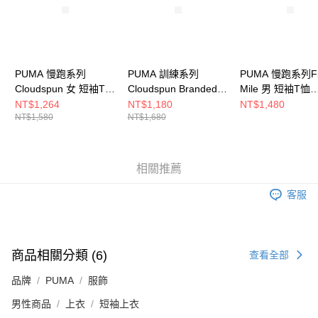
請求用戶進行身份認證。
５．嚴禁一人註冊多個帳號或使用他人資訊註冊。若發現惡意使用之情形，
恩沛科技股份有限公司將有權停止該用戶之使用額度並採取法律行動。
PUMA 慢跑系列
PUMA 訓練系列
PUMA 慢跑系列Fir
Cloudspun 女 短袖T恤
Cloudspun Branded短
Mile 男 短袖T恤
52496116
袖T恤(M) 男 短袖上衣
52500605
NT$1,264
NT$1,180
NT$1,480
NT$1,580
NT$1,680
52759737
相關推薦
客服
商品相關分類 (6)
查看全部
品牌
PUMA
服飾
男性商品
上衣
短袖上衣