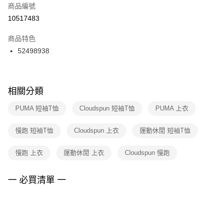
商品編號
宅配
【「AFTEE先享後付」結帳流程】
１．於結帳方式選擇「AFTEE先享後付」後，將跳轉至「AFTEE先享後付」
10517483
每筆NT$100，滿NT$1,500(含以上)免運費
結帳頁面，進行簡訊認證並確認金額後，即可完成結帳。
２．訂單成立數日內，您將收到繳費通知簡訊。
商品特色
付款後門市自取
３．收到繳費通知簡訊後14天內，點擊此簡訊中的連結，可透過四大超商／
52498938
每筆NT$100，滿NT$1,500(含以上)免運費
ATM／網路銀行／等多元方式進行付款，方視為交易完成。
※ 請注意：結帳手續完成當下不需立刻繳費，但若您需要取消訂單，請聯絡
購買商品的店家。未經商家同意取消之訂單仍視為有效，需透過AFTEE先享
後付繳納相關費用。
※ 交易是否成功請以「AFTEE先享後付 」之結帳頁面顯示為準，若有關於
相關分類
是否繳費成功／繳費後需取消欲退款等相關疑問，請聯繫「AFTEE先享後付
客戶支援中心」
https://netprotections.freshdesk.com/support/home
PUMA 短袖T恤
Cloudspun 短袖T恤
PUMA 上衣
【注意事項】
慢跑 短袖T恤
Cloudspun 上衣
運動休閒 短袖T恤
１．透過由恩沛科技股份有限公司提供之「AFTEE先享後付」服務完成之交
易，需依本服務之必要範圍內提供個人資料，並將交易相關給付款項請求債
權轉讓予恩沛科技股份有限公司。
慢跑 上衣
運動休閒 上衣
Cloudspun 慢跑
２．關於個人資料處理事宜，請瀏覽以下網址：
https://aftee.tw/terms/#terms3
３．未成年的使用者請事先徵得法定代理人或監護人之同意方可使用
一 必買清單 一
「AFTEE先享後付」，若未經同意申辦者引起之損失，本公司不負相關責
任。
４．使用「AFTEE先享後付」時，將依據個別帳號之用戶狀況，依本公司即
時審查核予不同之上限額度；若仍有額度不足之情形，本公司將視審查結果