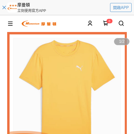
摩曼頓
開啟APP
立刻使用官方APP
0
1
/
2