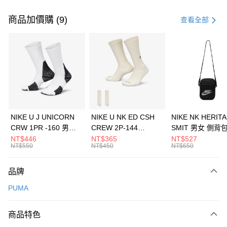
付款方式
信用卡一次付款
商品加價購 (9)
查看全部
信用卡分期付款
3 期 0 利率 每期
NT$560
21家銀行
合作金庫商業銀行
第一商業銀行
LINE Pay
華南商業銀行
彰化商業銀行
Apple Pay
上海商業儲蓄銀行
台北富邦商業銀行
國泰世華商業銀行
兆豐國際商業銀行
悠遊付
臺灣中小企業銀行
台中商業銀行
NIKE U J UNICORN
NIKE U NK ED CSH
NIKE NK HERIT
匯豐（台灣）商業銀行
華泰商業銀行
CRW 1PR -160 男女
CREW 2P-144
SMIT 男女 側背
全盈+PAY
聯邦商業銀行
遠東國際商業銀行
中統襪 FZ3393100
EMBRDY 男女 短統襪
BA5871010
NT$446
NT$365
NT$527
元大商業銀行
永豐商業銀行
NT$550
NT$450
NT$650
AFTEE先享後付
FZ3073133
玉山商業銀行
星展（台灣）商業銀行
相關說明
台新國際商業銀行
中國信託商業銀行
品牌
【關於「AFTEE先享後付」】
台灣樂天信用卡公司
AFTEE先享後付是「在收到商品之後才付款」的支付方式。 讓您購物簡單
運送方式
PUMA
便利好安心！
１．簡單：不需註冊會員、不需綁卡、不需儲值。
7-11取貨(快速到店)
２．便利：只要手機號碼，簡訊認證，即可結帳。
商品特色
每筆NT$100，滿NT$1,500(含以上)免運費
３．安心：先確認商品／服務後，再付款。