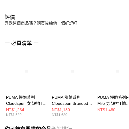
評價
喜歡這個商品嗎？購買後給他一個好評吧
一 必買清單 一
PUMA 慢跑系列
PUMA 訓練系列
PUMA 慢跑系列Fir
Cloudspun 女 短袖T恤
Cloudspun Branded短
Mile 男 短袖T恤
52496116
袖T恤(M) 男 短袖上衣
52500605
NT$1,264
NT$1,180
NT$1,480
NT$1,580
NT$1,680
52759737