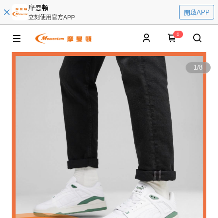
摩曼頓
開啟APP
立刻使用官方APP
0
1
/
8