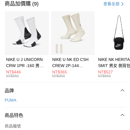
信用卡一次付款
商品加價購 (9)
查看全部
信用卡分期付款
3 期 0 利率 每期
NT$1,093
21家銀行
合作金庫商業銀行
第一商業銀行
LINE Pay
華南商業銀行
彰化商業銀行
Apple Pay
上海商業儲蓄銀行
台北富邦商業銀行
國泰世華商業銀行
兆豐國際商業銀行
悠遊付
臺灣中小企業銀行
台中商業銀行
NIKE U J UNICORN
NIKE U NK ED CSH
NIKE NK HERIT
匯豐（台灣）商業銀行
華泰商業銀行
CRW 1PR -160 男女
CREW 2P-144
SMIT 男女 側背
全盈+PAY
聯邦商業銀行
遠東國際商業銀行
中統襪 FZ3393100
EMBRDY 男女 短統襪
BA5871010
NT$446
NT$365
NT$527
元大商業銀行
永豐商業銀行
NT$550
NT$450
NT$650
AFTEE先享後付
FZ3073133
玉山商業銀行
星展（台灣）商業銀行
相關說明
台新國際商業銀行
中國信託商業銀行
品牌
【關於「AFTEE先享後付」】
台灣樂天信用卡公司
AFTEE先享後付是「在收到商品之後才付款」的支付方式。 讓您購物簡單
運送方式
PUMA
便利好安心！
１．簡單：不需註冊會員、不需綁卡、不需儲值。
7-11取貨(快速到店)
２．便利：只要手機號碼，簡訊認證，即可結帳。
商品特色
每筆NT$100，滿NT$1,500(含以上)免運費
３．安心：先確認商品／服務後，再付款。
商品編號
宅配
【「AFTEE先享後付」結帳流程】