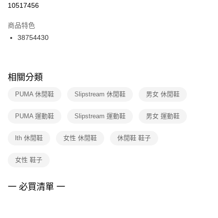
１．於結帳方式選擇「AFTEE先享後付」後，將跳轉至「AFTEE先享後付」
10517456
每筆NT$100，滿NT$1,500(含以上)免運費
結帳頁面，進行簡訊認證並確認金額後，即可完成結帳。
２．訂單成立數日內，您將收到繳費通知簡訊。
商品特色
付款後門市自取
３．收到繳費通知簡訊後14天內，點擊此簡訊中的連結，可透過四大超商／
38754430
每筆NT$100，滿NT$1,500(含以上)免運費
ATM／網路銀行／等多元方式進行付款，方視為交易完成。
※ 請注意：結帳手續完成當下不需立刻繳費，但若您需要取消訂單，請聯絡
購買商品的店家。未經商家同意取消之訂單仍視為有效，需透過AFTEE先享
後付繳納相關費用。
※ 交易是否成功請以「AFTEE先享後付 」之結帳頁面顯示為準，若有關於
相關分類
是否繳費成功／繳費後需取消欲退款等相關疑問，請聯繫「AFTEE先享後付
客戶支援中心」
https://netprotections.freshdesk.com/support/home
PUMA 休閒鞋
Slipstream 休閒鞋
男女 休閒鞋
【注意事項】
PUMA 運動鞋
Slipstream 運動鞋
男女 運動鞋
１．透過由恩沛科技股份有限公司提供之「AFTEE先享後付」服務完成之交
易，需依本服務之必要範圍內提供個人資料，並將交易相關給付款項請求債
權轉讓予恩沛科技股份有限公司。
lth 休閒鞋
女性 休閒鞋
休閒鞋 鞋子
２．關於個人資料處理事宜，請瀏覽以下網址：
https://aftee.tw/terms/#terms3
女性 鞋子
３．未成年的使用者請事先徵得法定代理人或監護人之同意方可使用
「AFTEE先享後付」，若未經同意申辦者引起之損失，本公司不負相關責
任。
一 必買清單 一
４．使用「AFTEE先享後付」時，將依據個別帳號之用戶狀況，依本公司即
時審查核予不同之上限額度；若仍有額度不足之情形，本公司將視審查結果
請求用戶進行身份認證。
５．嚴禁一人註冊多個帳號或使用他人資訊註冊。若發現惡意使用之情形，