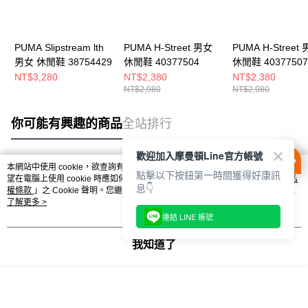
PUMA Slipstream lth
PUMA H-Street 男女
PUMA H-Street
男女 休閒鞋 38754429
休閒鞋 40377504
休閒鞋 40377507
NT$3,280
NT$2,380
NT$2,380
NT$2,980
NT$2,980
你可能有興趣的商品
全站排行
歡迎加入摩曼頓Line官方帳號
本網站中使用 cookie，欲查詢有關本網站使用 cookie 方式之詳情，及若您不希
點擊以下按鈕第一時間獲得好康訊
熱門標籤
望在電腦上使用 cookie 時應如何變更電腦的 cookie 設定，請參閱本網站「
隱私
息👇
權條款
」之 Cookie 聲明。您繼續使用本網站即表示您同意本公司得按本網站使
用條款之 Cookie 聲明使用 cookie。
了解更多 >
連結 LINE 帳號
我知道了