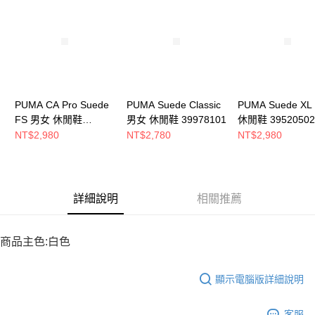
請求用戶進行身份認證。
５．嚴禁一人註冊多個帳號或使用他人資訊註冊。若發現惡意使用之情形，
恩沛科技股份有限公司將有權停止該用戶之使用額度並採取法律行動。
PUMA CA Pro Suede
PUMA Suede Classic
PUMA Suede X
FS 男女 休閒鞋
男女 休閒鞋 39978101
休閒鞋 39520502
38732711
NT$2,980
NT$2,780
NT$2,980
詳細說明
相關推薦
商品主色:白色
顯示電腦版詳細說明
客服