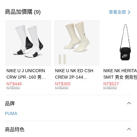
付款方式
信用卡一次付款
商品加價購 (9)
查看全部
信用卡分期付款
3 期 0 利率 每期
NT$993
21家銀行
合作金庫商業銀行
第一商業銀行
LINE Pay
華南商業銀行
彰化商業銀行
Apple Pay
上海商業儲蓄銀行
台北富邦商業銀行
國泰世華商業銀行
兆豐國際商業銀行
悠遊付
臺灣中小企業銀行
台中商業銀行
NIKE U J UNICORN
NIKE U NK ED CSH
NIKE NK HERIT
匯豐（台灣）商業銀行
華泰商業銀行
CRW 1PR -160 男女
CREW 2P-144
SMIT 男女 側背
全盈+PAY
聯邦商業銀行
遠東國際商業銀行
中統襪 FZ3393100
EMBRDY 男女 短統襪
BA5871010
NT$446
NT$365
NT$527
元大商業銀行
永豐商業銀行
NT$550
NT$450
NT$650
AFTEE先享後付
FZ3073133
玉山商業銀行
星展（台灣）商業銀行
相關說明
台新國際商業銀行
中國信託商業銀行
品牌
【關於「AFTEE先享後付」】
台灣樂天信用卡公司
AFTEE先享後付是「在收到商品之後才付款」的支付方式。 讓您購物簡單
運送方式
PUMA
便利好安心！
１．簡單：不需註冊會員、不需綁卡、不需儲值。
7-11取貨(快速到店)
２．便利：只要手機號碼，簡訊認證，即可結帳。
商品特色
每筆NT$100，滿NT$1,500(含以上)免運費
３．安心：先確認商品／服務後，再付款。