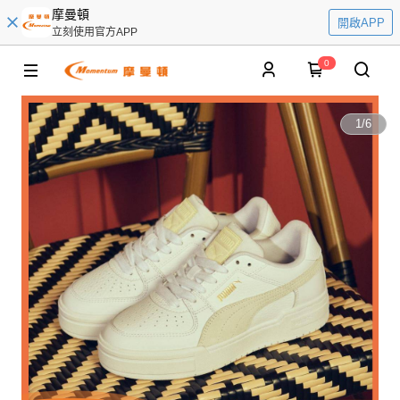
摩曼頓
開啟APP
立刻使用官方APP
0
1
/
6