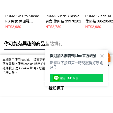
PUMA CA Pro Suede
PUMA Suede Classic
PUMA Suede X
FS 男女 休閒鞋
男女 休閒鞋 39978101
休閒鞋 39520502
38732711
NT$2,980
NT$2,780
NT$2,980
你可能有興趣的商品
全站排行
歡迎加入摩曼頓Line官方帳號
本網站中使用 cookie，欲查詢有關本網站使用 cookie 方式之詳情，及若您不希
點擊以下按鈕第一時間獲得好康訊
熱門標籤
望在電腦上使用 cookie 時應如何變更電腦的 cookie 設定，請參閱本網站「
隱私
息👇
權條款
」之 Cookie 聲明。您繼續使用本網站即表示您同意本公司得按本網站使
用條款之 Cookie 聲明使用 cookie。
了解更多 >
連結 LINE 帳號
我知道了