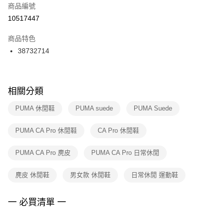
商品編號
宅配
【「AFTEE先享後付」結帳流程】
１．於結帳方式選擇「AFTEE先享後付」後，將跳轉至「AFTEE先享後付」
10517447
每筆NT$100，滿NT$1,500(含以上)免運費
結帳頁面，進行簡訊認證並確認金額後，即可完成結帳。
２．訂單成立數日內，您將收到繳費通知簡訊。
商品特色
付款後門市自取
３．收到繳費通知簡訊後14天內，點擊此簡訊中的連結，可透過四大超商／
38732714
每筆NT$100，滿NT$1,500(含以上)免運費
ATM／網路銀行／等多元方式進行付款，方視為交易完成。
※ 請注意：結帳手續完成當下不需立刻繳費，但若您需要取消訂單，請聯絡
購買商品的店家。未經商家同意取消之訂單仍視為有效，需透過AFTEE先享
後付繳納相關費用。
※ 交易是否成功請以「AFTEE先享後付 」之結帳頁面顯示為準，若有關於
相關分類
是否繳費成功／繳費後需取消欲退款等相關疑問，請聯繫「AFTEE先享後付
客戶支援中心」
https://netprotections.freshdesk.com/support/home
PUMA 休閒鞋
PUMA suede
PUMA Suede
【注意事項】
PUMA CA Pro 休閒鞋
CA Pro 休閒鞋
１．透過由恩沛科技股份有限公司提供之「AFTEE先享後付」服務完成之交
易，需依本服務之必要範圍內提供個人資料，並將交易相關給付款項請求債
權轉讓予恩沛科技股份有限公司。
PUMA CA Pro 麂皮
PUMA CA Pro 日常休閒
２．關於個人資料處理事宜，請瀏覽以下網址：
https://aftee.tw/terms/#terms3
麂皮 休閒鞋
男女款 休閒鞋
日常休閒 運動鞋
３．未成年的使用者請事先徵得法定代理人或監護人之同意方可使用
「AFTEE先享後付」，若未經同意申辦者引起之損失，本公司不負相關責
任。
一 必買清單 一
４．使用「AFTEE先享後付」時，將依據個別帳號之用戶狀況，依本公司即
時審查核予不同之上限額度；若仍有額度不足之情形，本公司將視審查結果