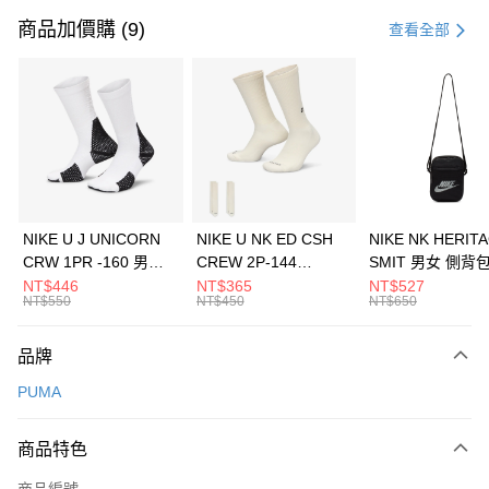
信用卡一次付款
商品加價購 (9)
查看全部
信用卡分期付款
3 期 0 利率 每期
NT$1,226
21家銀行
合作金庫商業銀行
第一商業銀行
LINE Pay
華南商業銀行
彰化商業銀行
Apple Pay
上海商業儲蓄銀行
台北富邦商業銀行
國泰世華商業銀行
兆豐國際商業銀行
悠遊付
臺灣中小企業銀行
台中商業銀行
NIKE U J UNICORN
NIKE U NK ED CSH
NIKE NK HERIT
匯豐（台灣）商業銀行
華泰商業銀行
CRW 1PR -160 男女
CREW 2P-144
SMIT 男女 側背
全盈+PAY
聯邦商業銀行
遠東國際商業銀行
中統襪 FZ3393100
EMBRDY 男女 短統襪
BA5871010
NT$446
NT$365
NT$527
元大商業銀行
永豐商業銀行
NT$550
NT$450
NT$650
AFTEE先享後付
FZ3073133
玉山商業銀行
星展（台灣）商業銀行
相關說明
台新國際商業銀行
中國信託商業銀行
品牌
【關於「AFTEE先享後付」】
台灣樂天信用卡公司
AFTEE先享後付是「在收到商品之後才付款」的支付方式。 讓您購物簡單
運送方式
PUMA
便利好安心！
１．簡單：不需註冊會員、不需綁卡、不需儲值。
7-11取貨(快速到店)
２．便利：只要手機號碼，簡訊認證，即可結帳。
商品特色
每筆NT$100，滿NT$1,500(含以上)免運費
３．安心：先確認商品／服務後，再付款。
商品編號