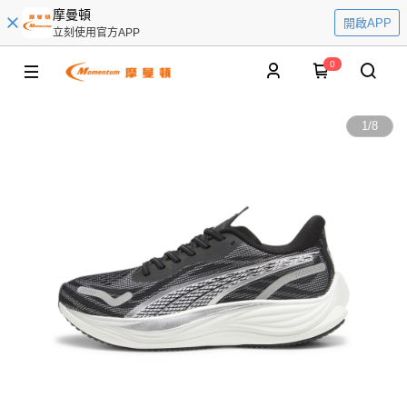
摩曼頓
開啟APP
立刻使用官方APP
0
1
/
8