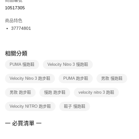
宅配
【「AFTEE先享後付」結帳流程】
１．於結帳方式選擇「AFTEE先享後付」後，將跳轉至「AFTEE先享後付」
10517305
每筆NT$100，滿NT$1,500(含以上)免運費
結帳頁面，進行簡訊認證並確認金額後，即可完成結帳。
２．訂單成立數日內，您將收到繳費通知簡訊。
商品特色
付款後門市自取
３．收到繳費通知簡訊後14天內，點擊此簡訊中的連結，可透過四大超商／
37774801
每筆NT$100，滿NT$1,500(含以上)免運費
ATM／網路銀行／等多元方式進行付款，方視為交易完成。
※ 請注意：結帳手續完成當下不需立刻繳費，但若您需要取消訂單，請聯絡
購買商品的店家。未經商家同意取消之訂單仍視為有效，需透過AFTEE先享
後付繳納相關費用。
※ 交易是否成功請以「AFTEE先享後付 」之結帳頁面顯示為準，若有關於
相關分類
是否繳費成功／繳費後需取消欲退款等相關疑問，請聯繫「AFTEE先享後付
客戶支援中心」
https://netprotections.freshdesk.com/support/home
PUMA 慢跑鞋
Velocity Nitro 3 慢跑鞋
【注意事項】
Velocity Nitro 3 跑步鞋
PUMA 跑步鞋
男款 慢跑鞋
１．透過由恩沛科技股份有限公司提供之「AFTEE先享後付」服務完成之交
易，需依本服務之必要範圍內提供個人資料，並將交易相關給付款項請求債
權轉讓予恩沛科技股份有限公司。
男款 跑步鞋
慢跑 跑步鞋
velocity nitro 3 跑鞋
２．關於個人資料處理事宜，請瀏覽以下網址：
https://aftee.tw/terms/#terms3
Velocity NITRO 跑步鞋
鞋子 慢跑鞋
３．未成年的使用者請事先徵得法定代理人或監護人之同意方可使用
「AFTEE先享後付」，若未經同意申辦者引起之損失，本公司不負相關責
任。
一 必買清單 一
４．使用「AFTEE先享後付」時，將依據個別帳號之用戶狀況，依本公司即
時審查核予不同之上限額度；若仍有額度不足之情形，本公司將視審查結果
請求用戶進行身份認證。