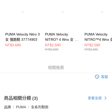
５．嚴禁一人註冊多個帳號或使用他人資訊註冊。若發現惡意使用之情形，
恩沛科技股份有限公司將有權停止該用戶之使用額度並採取法律行動。
PUMA Velocity Nitro 3
PUMA Velocity
PUMA Velocity
女 慢跑鞋 37774903
NITRO? 4 Wns 女 跑
NITRO™4 Wns 
步鞋 31114117
步鞋 31114111
NT$3,680
NT$2,580
NT$2,580
NT$3,680
NT$3,680
相關推薦
客服
商品相關分類 (3)
查看全部
品牌
PUMA
全系列鞋款