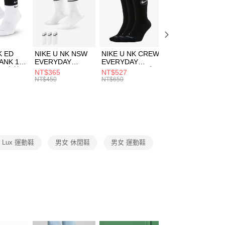
00，滿NT$1,500(含以上)免運費
專區⬇
EE先享後付」結帳流程】
PUMA指定商品｜1件5折 2件4折
方式選擇「AFTEE先享後付」後，將跳轉至「AFTEE先享後
頁面，進行簡訊認證並確認金額後，即可完成結帳。
00，滿NT$1,500(含以上)免運費
兒童/青少年｜鞋服6折起
成立數日內，您將收到繳費通知簡訊。
費通知簡訊後14天內，點擊此簡訊中的連結，可透過四大超商
市自取
K ED
NIKE U NK NSW
NIKE U NK CREW
NIKE U NK
網路銀行／等多元方式進行付款，方視為交易完成。
ANK 1P
EVERYDAY
EVERYDAY
EVERYDAY LTW
00，滿NT$1,500(含以上)免運費
：結帳手續完成當下不需立刻繳費，但若您需要取消訂單，請聯
 男 中統
ESSENTIAL CR
BBALL 3PR 男女
ANKLE 3PR 男女
NT$365
NT$527
NT$365
的店家。未經商家同意取消之訂單仍視為有效，需透過AFTEE
8104
男女 短統襪
長統襪
踝襪 SX7677010
NT$450
NT$650
NT$450
繳納相關費用。
DX5089103
DA2123010
否成功請以「AFTEE先享後付 」之結帳頁面顯示為準，若有關於
功／繳費後需取消欲退款等相關疑問，請聯繫「AFTEE先享後
援中心」
https://netprotections.freshdesk.com/support/home
項】
恩沛科技股份有限公司提供之「AFTEE先享後付」服務完成之
er Lux 運動鞋
男女 休閒鞋
男女 運動鞋
依本服務之必要範圍內提供個人資料，並將交易相關給付款項請
讓予恩沛科技股份有限公司。
個人資料處理事宜，請瀏覽以下網址：
ee.tw/terms/#terms3
年的使用者請事先徵得法定代理人或監護人之同意方可使用
E先享後付」，若未經同意申辦者引起之損失，本公司不負相關責
AFTEE先享後付」時，將依據個別帳號之用戶狀況，依本公司
核予不同之上限額度；若仍有額度不足之情形，本公司將視審查