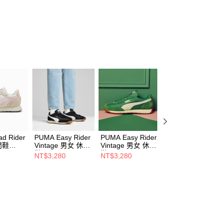
d Rider
PUMA Easy Rider
PUMA Easy Rider
PUMA Easy Ride
閒鞋
Vintage 男女 休閒
Vintage 男女 休閒
Vintage 男女 休閒
鞋 39902810
鞋 39902803
鞋 39902809
NT$3,280
NT$3,280
NT$3,280