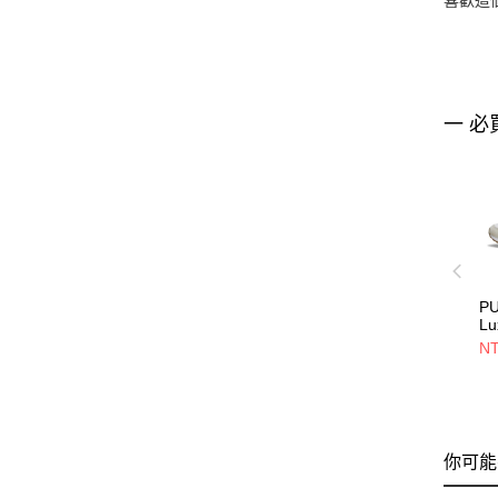
一 必
PU
L
39
NT
你可能