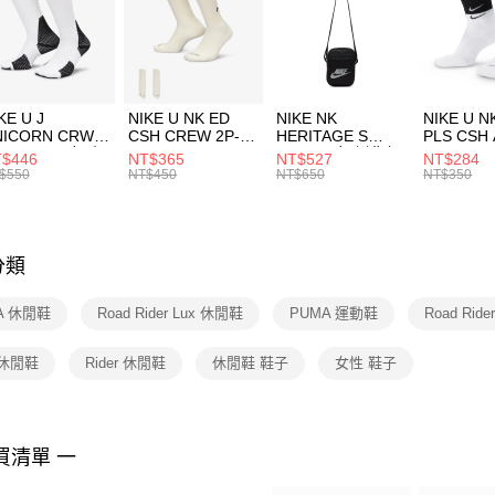
每筆NT$1
限時降價
【「AFT
促銷活動
宅配
１．於結帳
付」結帳
每筆NT$1
促銷活動
２．訂單
３．收到繳
付款後門
KE U J
NIKE U NK ED
NIKE NK
NIKE U N
／ATM／
NICORN CRW
CSH CREW 2P-
HERITAGE S
PLS CSH 
每筆NT$1
※ 請注意
R -160 男女 中
144 EMBRDY 男
SMIT 男女 側背包
144 DBL
$446
NT$365
NT$527
NT$284
絡購買商品
襪 FZ3393100
女 短統襪
BA5871010
襪 DH405
$550
NT$450
NT$650
NT$350
先享後付
FZ3073133
※ 交易是
是否繳費成
付客戶支
分類
【注意事
１．透過由
A 休閒鞋
Road Rider Lux 休閒鞋
PUMA 運動鞋
Road Rid
交易，需
求債權轉
２．關於
 休閒鞋
Rider 休閒鞋
休閒鞋 鞋子
女性 鞋子
https://aft
３．未成
「AFTE
任。
買清單 一
４．使用「
即時審查