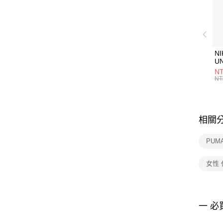
NI
U
1P
NT
統
NT
相關
PUM
女性
一 必