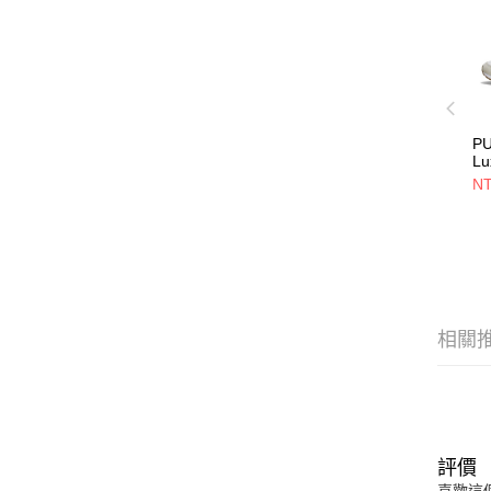
PU
L
39
NT
相關
評價
喜歡這