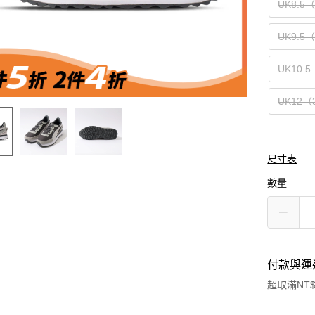
UK8.5
UK9.5
UK10.5
UK12（
尺寸表
數量
付款與運
超取滿NT$