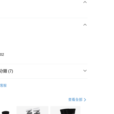
次付款
期付款
0 利率 每期
NT$993
21家銀行
庫商業銀行
第一商業銀行
業銀行
彰化商業銀行
業儲蓄銀行
台北富邦商業銀行
華商業銀行
兆豐國際商業銀行
902
小企業銀行
台中商業銀行
台灣）商業銀行
華泰商業銀行
業銀行
遠東國際商業銀行
類 (7)
業銀行
永豐商業銀行
享後付
業銀行
星展（台灣）商業銀行
UMA
全系列鞋款
客服
際商業銀行
中國信託商業銀行
FTEE先享後付」】
鞋類
休閒鞋
天信用卡公司
先享後付是「在收到商品之後才付款」的支付方式。 讓您購物簡單
心！
鞋類
休閒鞋
查看全部
：不需註冊會員、不需綁卡、不需儲值。
：只要手機號碼，簡訊認證，即可結帳。
休閒戶外
鞋
(快速到店)
：先確認商品／服務後，再付款。