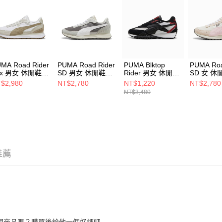
結果請求
５．嚴禁
形，恩沛
動。
MA Road Rider
PUMA Road Rider
PUMA Blktop
PUMA Roa
ux 男女 休閒鞋
SD 男女 休閒鞋
Rider 男女 休閒鞋
SD 女 休
822901
39737708
39272525
39737709
$2,980
NT$2,780
NT$1,220
NT$2,780
NT$3,480
推薦
個商品嗎？購買後給他一個好評吧