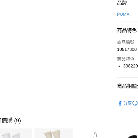
付款方式
品牌
信用卡一
PUMA
信用卡分
商品特色
3 期 
商品編號
合作金
LINE Pay
10517300
華南商
Apple Pay
上海商
商品特色
國泰世
39822
悠遊付
臺灣中
匯豐（
全盈+PAY
聯邦商
商品相關分
元大商
AFTEE先
玉山商
品牌
P
相關說明
分享
台新國
【關於「A
男性商品
台灣樂
AFTEE
便利好安
女性商品
運送方式
價購 (9)
１．簡單
２．便利
運動類型
7-11取貨
３．安心