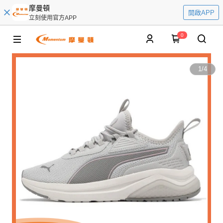
摩曼頓
開啟APP
立刻使用官方APP
0
1
/
4