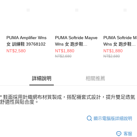
恩沛科技股份有限公司將有權停止該用戶之使用額度並採取法律行動。
PUMA Amplifier Wns
PUMA Softride Mayve
PUMA Softride M
女 訓練鞋 39768102
Wns 女 跑步鞋
Wns 女 跑步鞋
31016003
31016022
NT$2,580
NT$1,880
NT$1,880
NT$2,680
NT$2,680
詳細說明
相關推薦
* 鞋面採用針織網布材質製成，搭配襪套式設計，提升雙足透氣
舒適性與貼合度。
顯示電腦版詳細說明
客服