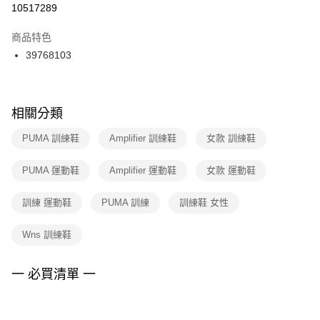
１．於結帳方式選擇「AFTEE先享後付」後，將跳轉至「AFTEE先享後付」
10517289
每筆NT$100，滿NT$1,500(含以上)免運費
結帳頁面，進行簡訊認證並確認金額後，即可完成結帳。
２．訂單成立數日內，您將收到繳費通知簡訊。
商品特色
付款後門市自取
３．收到繳費通知簡訊後14天內，點擊此簡訊中的連結，可透過四大超商／
39768103
每筆NT$100，滿NT$1,500(含以上)免運費
ATM／網路銀行／等多元方式進行付款，方視為交易完成。
※ 請注意：結帳手續完成當下不需立刻繳費，但若您需要取消訂單，請聯絡
購買商品的店家。未經商家同意取消之訂單仍視為有效，需透過AFTEE先享
後付繳納相關費用。
※ 交易是否成功請以「AFTEE先享後付 」之結帳頁面顯示為準，若有關於
相關分類
是否繳費成功／繳費後需取消欲退款等相關疑問，請聯繫「AFTEE先享後付
客戶支援中心」
https://netprotections.freshdesk.com/support/home
PUMA 訓練鞋
Amplifier 訓練鞋
女款 訓練鞋
【注意事項】
PUMA 運動鞋
Amplifier 運動鞋
女款 運動鞋
１．透過由恩沛科技股份有限公司提供之「AFTEE先享後付」服務完成之交
易，需依本服務之必要範圍內提供個人資料，並將交易相關給付款項請求債
權轉讓予恩沛科技股份有限公司。
訓練 運動鞋
PUMA 訓練
訓練鞋 女性
２．關於個人資料處理事宜，請瀏覽以下網址：
https://aftee.tw/terms/#terms3
Wns 訓練鞋
３．未成年的使用者請事先徵得法定代理人或監護人之同意方可使用
「AFTEE先享後付」，若未經同意申辦者引起之損失，本公司不負相關責
任。
一 必買清單 一
４．使用「AFTEE先享後付」時，將依據個別帳號之用戶狀況，依本公司即
時審查核予不同之上限額度；若仍有額度不足之情形，本公司將視審查結果
請求用戶進行身份認證。
５．嚴禁一人註冊多個帳號或使用他人資訊註冊。若發現惡意使用之情形，