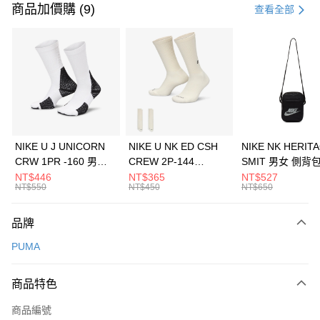
信用卡一次付款
商品加價購 (9)
查看全部
信用卡分期付款
3 期 0 利率 每期
NT$860
21家銀行
合作金庫商業銀行
第一商業銀行
LINE Pay
華南商業銀行
彰化商業銀行
Apple Pay
上海商業儲蓄銀行
台北富邦商業銀行
國泰世華商業銀行
兆豐國際商業銀行
悠遊付
臺灣中小企業銀行
台中商業銀行
NIKE U J UNICORN
NIKE U NK ED CSH
NIKE NK HERIT
匯豐（台灣）商業銀行
華泰商業銀行
CRW 1PR -160 男女
CREW 2P-144
SMIT 男女 側背
全盈+PAY
聯邦商業銀行
遠東國際商業銀行
中統襪 FZ3393100
EMBRDY 男女 短統襪
BA5871010
NT$446
NT$365
NT$527
元大商業銀行
永豐商業銀行
NT$550
NT$450
NT$650
AFTEE先享後付
FZ3073133
玉山商業銀行
星展（台灣）商業銀行
相關說明
台新國際商業銀行
中國信託商業銀行
品牌
【關於「AFTEE先享後付」】
台灣樂天信用卡公司
AFTEE先享後付是「在收到商品之後才付款」的支付方式。 讓您購物簡單
運送方式
PUMA
便利好安心！
１．簡單：不需註冊會員、不需綁卡、不需儲值。
7-11取貨(快速到店)
２．便利：只要手機號碼，簡訊認證，即可結帳。
商品特色
每筆NT$100，滿NT$1,500(含以上)免運費
３．安心：先確認商品／服務後，再付款。
商品編號
宅配
【「AFTEE先享後付」結帳流程】