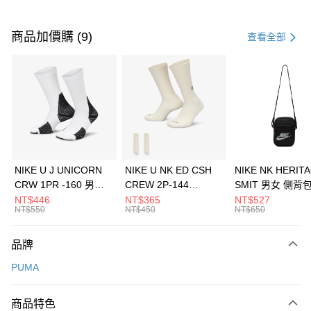
付款方式
信用卡一次付款
商品加價購 (9)
查看全部
信用卡分期付款
3 期 0 利率 每期
NT$1,093
21家銀行
合作金庫商業銀行
第一商業銀行
LINE Pay
華南商業銀行
彰化商業銀行
Apple Pay
上海商業儲蓄銀行
台北富邦商業銀行
國泰世華商業銀行
兆豐國際商業銀行
悠遊付
臺灣中小企業銀行
台中商業銀行
NIKE U J UNICORN
NIKE U NK ED CSH
NIKE NK HERIT
匯豐（台灣）商業銀行
華泰商業銀行
CRW 1PR -160 男女
CREW 2P-144
SMIT 男女 側背
全盈+PAY
聯邦商業銀行
遠東國際商業銀行
中統襪 FZ3393100
EMBRDY 男女 短統襪
BA5871010
NT$446
NT$365
NT$527
元大商業銀行
永豐商業銀行
NT$550
NT$450
NT$650
AFTEE先享後付
FZ3073133
玉山商業銀行
星展（台灣）商業銀行
相關說明
台新國際商業銀行
中國信託商業銀行
品牌
【關於「AFTEE先享後付」】
台灣樂天信用卡公司
AFTEE先享後付是「在收到商品之後才付款」的支付方式。 讓您購物簡單
運送方式
PUMA
便利好安心！
１．簡單：不需註冊會員、不需綁卡、不需儲值。
7-11取貨(快速到店)
２．便利：只要手機號碼，簡訊認證，即可結帳。
商品特色
每筆NT$100，滿NT$1,500(含以上)免運費
３．安心：先確認商品／服務後，再付款。