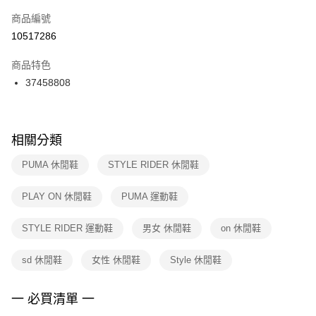
商品編號
宅配
【「AFTEE先享後付」結帳流程】
１．於結帳方式選擇「AFTEE先享後付」後，將跳轉至「AFTEE先享後付」
10517286
每筆NT$100，滿NT$1,500(含以上)免運費
結帳頁面，進行簡訊認證並確認金額後，即可完成結帳。
２．訂單成立數日內，您將收到繳費通知簡訊。
商品特色
付款後門市自取
３．收到繳費通知簡訊後14天內，點擊此簡訊中的連結，可透過四大超商／
37458808
每筆NT$100，滿NT$1,500(含以上)免運費
ATM／網路銀行／等多元方式進行付款，方視為交易完成。
※ 請注意：結帳手續完成當下不需立刻繳費，但若您需要取消訂單，請聯絡
購買商品的店家。未經商家同意取消之訂單仍視為有效，需透過AFTEE先享
後付繳納相關費用。
※ 交易是否成功請以「AFTEE先享後付 」之結帳頁面顯示為準，若有關於
相關分類
是否繳費成功／繳費後需取消欲退款等相關疑問，請聯繫「AFTEE先享後付
客戶支援中心」
https://netprotections.freshdesk.com/support/home
PUMA 休閒鞋
STYLE RIDER 休閒鞋
【注意事項】
PLAY ON 休閒鞋
PUMA 運動鞋
１．透過由恩沛科技股份有限公司提供之「AFTEE先享後付」服務完成之交
易，需依本服務之必要範圍內提供個人資料，並將交易相關給付款項請求債
權轉讓予恩沛科技股份有限公司。
STYLE RIDER 運動鞋
男女 休閒鞋
on 休閒鞋
２．關於個人資料處理事宜，請瀏覽以下網址：
https://aftee.tw/terms/#terms3
sd 休閒鞋
女性 休閒鞋
Style 休閒鞋
３．未成年的使用者請事先徵得法定代理人或監護人之同意方可使用
「AFTEE先享後付」，若未經同意申辦者引起之損失，本公司不負相關責
任。
一 必買清單 一
４．使用「AFTEE先享後付」時，將依據個別帳號之用戶狀況，依本公司即
時審查核予不同之上限額度；若仍有額度不足之情形，本公司將視審查結果