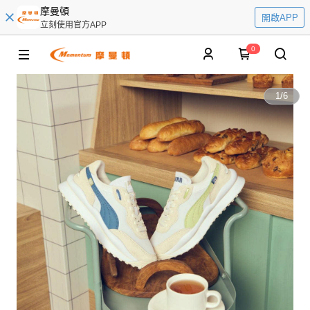
摩曼頓
開啟APP
立刻使用官方APP
0
1
/
6