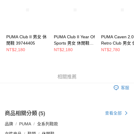
恩沛科技股份有限公司將有權停止該用戶之使用額度並採取法律行動。
PUMA Club II 男女 休
PUMA Club II Year Of
PUMA Caven 2.0
閒鞋 39744405
Sports 男女 休閒鞋
Retro Club 男女
39744602
鞋 39508202
NT$2,180
NT$2,180
NT$2,780
相關推薦
客服
商品相關分類 (5)
查看全部
品牌
PUMA
全系列鞋款
女性商品
鞋類
休閒鞋