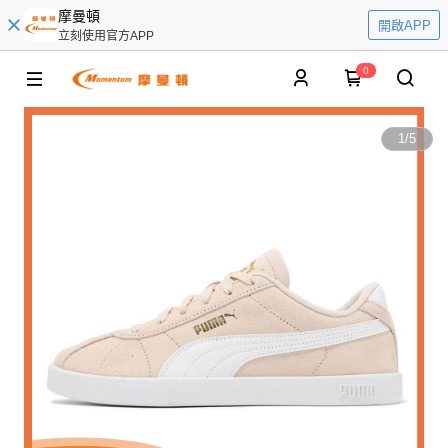
摩曼頓
開啟APP
立刻使用官方APP
0
1
/
5