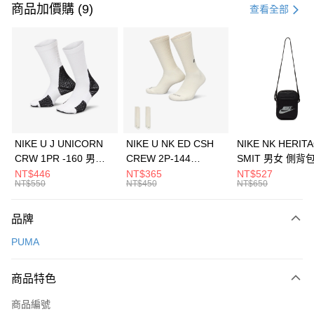
信用卡一次付款
商品加價購 (9)
查看全部
信用卡分期付款
3 期 0 利率 每期
NT$726
21家銀行
合作金庫商業銀行
第一商業銀行
LINE Pay
華南商業銀行
彰化商業銀行
Apple Pay
上海商業儲蓄銀行
台北富邦商業銀行
國泰世華商業銀行
兆豐國際商業銀行
悠遊付
臺灣中小企業銀行
台中商業銀行
NIKE U J UNICORN
NIKE U NK ED CSH
NIKE NK HERIT
匯豐（台灣）商業銀行
華泰商業銀行
CRW 1PR -160 男女
CREW 2P-144
SMIT 男女 側背
全盈+PAY
聯邦商業銀行
遠東國際商業銀行
中統襪 FZ3393100
EMBRDY 男女 短統襪
BA5871010
NT$446
NT$365
NT$527
元大商業銀行
永豐商業銀行
NT$550
NT$450
NT$650
AFTEE先享後付
FZ3073133
玉山商業銀行
星展（台灣）商業銀行
相關說明
台新國際商業銀行
中國信託商業銀行
品牌
【關於「AFTEE先享後付」】
台灣樂天信用卡公司
AFTEE先享後付是「在收到商品之後才付款」的支付方式。 讓您購物簡單
運送方式
PUMA
便利好安心！
１．簡單：不需註冊會員、不需綁卡、不需儲值。
7-11取貨(快速到店)
２．便利：只要手機號碼，簡訊認證，即可結帳。
商品特色
每筆NT$100，滿NT$1,500(含以上)免運費
３．安心：先確認商品／服務後，再付款。
商品編號
宅配
【「AFTEE先享後付」結帳流程】