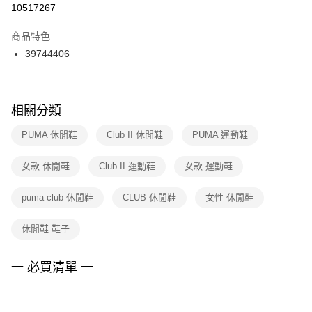
１．於結帳方式選擇「AFTEE先享後付」後，將跳轉至「AFTEE先享後付」
10517267
每筆NT$100，滿NT$1,500(含以上)免運費
結帳頁面，進行簡訊認證並確認金額後，即可完成結帳。
２．訂單成立數日內，您將收到繳費通知簡訊。
商品特色
付款後門市自取
３．收到繳費通知簡訊後14天內，點擊此簡訊中的連結，可透過四大超商／
39744406
每筆NT$100，滿NT$1,500(含以上)免運費
ATM／網路銀行／等多元方式進行付款，方視為交易完成。
※ 請注意：結帳手續完成當下不需立刻繳費，但若您需要取消訂單，請聯絡
購買商品的店家。未經商家同意取消之訂單仍視為有效，需透過AFTEE先享
後付繳納相關費用。
※ 交易是否成功請以「AFTEE先享後付 」之結帳頁面顯示為準，若有關於
相關分類
是否繳費成功／繳費後需取消欲退款等相關疑問，請聯繫「AFTEE先享後付
客戶支援中心」
https://netprotections.freshdesk.com/support/home
PUMA 休閒鞋
Club II 休閒鞋
PUMA 運動鞋
【注意事項】
女款 休閒鞋
Club II 運動鞋
女款 運動鞋
１．透過由恩沛科技股份有限公司提供之「AFTEE先享後付」服務完成之交
易，需依本服務之必要範圍內提供個人資料，並將交易相關給付款項請求債
權轉讓予恩沛科技股份有限公司。
puma club 休閒鞋
CLUB 休閒鞋
女性 休閒鞋
２．關於個人資料處理事宜，請瀏覽以下網址：
https://aftee.tw/terms/#terms3
休閒鞋 鞋子
３．未成年的使用者請事先徵得法定代理人或監護人之同意方可使用
「AFTEE先享後付」，若未經同意申辦者引起之損失，本公司不負相關責
任。
一 必買清單 一
４．使用「AFTEE先享後付」時，將依據個別帳號之用戶狀況，依本公司即
時審查核予不同之上限額度；若仍有額度不足之情形，本公司將視審查結果
請求用戶進行身份認證。
５．嚴禁一人註冊多個帳號或使用他人資訊註冊。若發現惡意使用之情形，