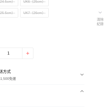
（24.5cm）
UK6（25cm）
（25.5cm）
UK7（26cm）
清除
紀錄
送方式
1,500免運
次付款
期付款