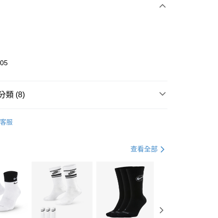
0 利率 每期
NT$926
21家銀行
庫商業銀行
第一商業銀行
業銀行
彰化商業銀行
業儲蓄銀行
台北富邦商業銀行
華商業銀行
兆豐國際商業銀行
705
小企業銀行
台中商業銀行
台灣）商業銀行
華泰商業銀行
業銀行
遠東國際商業銀行
類 (8)
業銀行
永豐商業銀行
享後付
業銀行
星展（台灣）商業銀行
UMA
全系列鞋款
客服
際商業銀行
中國信託商業銀行
FTEE先享後付」】
鞋類
休閒鞋
天信用卡公司
先享後付是「在收到商品之後才付款」的支付方式。 讓您購物簡單
心！
鞋類
休閒鞋
查看全部
：不需註冊會員、不需綁卡、不需儲值。
：只要手機號碼，簡訊認證，即可結帳。
休閒戶外
鞋
(快速到店)
：先確認商品／服務後，再付款。
00，滿NT$1,500(含以上)免運費
春日輕出走｜休閒鞋 4折起
EE先享後付」結帳流程】
專區⬇
方式選擇「AFTEE先享後付」後，將跳轉至「AFTEE先享後
頁面，進行簡訊認證並確認金額後，即可完成結帳。
00，滿NT$1,500(含以上)免運費
PUMA指定商品｜1件5折 2件4折
成立數日內，您將收到繳費通知簡訊。