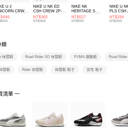
３．收到繳
促銷活動
付款後門
KE U J
NIKE U NK ED
NIKE NK
NIKE U N
／ATM／
NICORN CRW
CSH CREW 2P-
HERITAGE S
PLS CSH 
每筆NT$1
※ 請注意
R -160 男女 中
144 EMBRDY 男
SMIT 男女 側背包
144 DBL
$446
NT$365
NT$527
NT$284
絡購買商品
襪 FZ3393100
女 短統襪
BA5871010
襪 DH405
$550
NT$450
NT$650
NT$350
先享後付
FZ3073133
※ 交易是
是否繳費成
付客戶支
分類
【注意事
１．透過由
A 休閒鞋
Road Rider SD 休閒鞋
PUMA 運動鞋
Road Rid
交易，需
求債權轉
２．關於
 休閒鞋
Rider 休閒鞋
休閒鞋 鞋子
女性 鞋子
https://aft
３．未成
「AFTE
任。
買清單 一
４．使用「
即時審查
結果請求
５．嚴禁
形，恩沛
動。