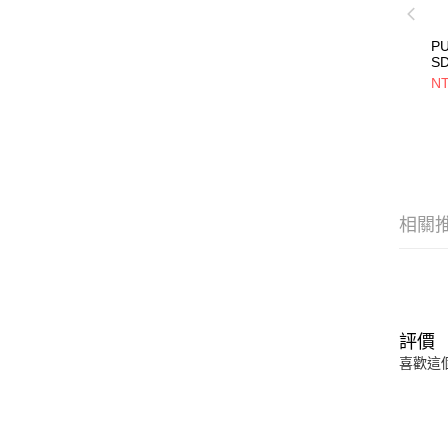
PU
S
39
NT
相關
評價
喜歡這