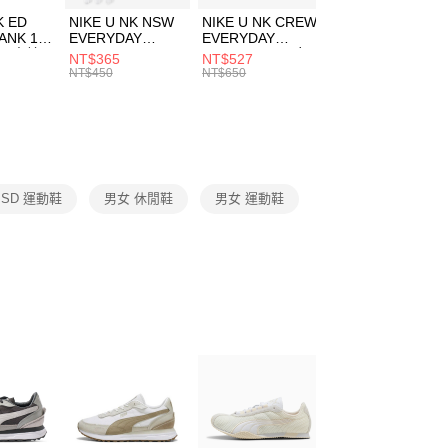
費通知簡訊後14天內，點擊此簡訊中的連結，可透過四大超商
兒童/青少年｜鞋服6折起
市自取
K ED
NIKE U NK NSW
NIKE U NK CREW
NIKE U NK
網路銀行／等多元方式進行付款，方視為交易完成。
ANK 1P
EVERYDAY
EVERYDAY
EVERYDAY LTW
00，滿NT$1,500(含以上)免運費
：結帳手續完成當下不需立刻繳費，但若您需要取消訂單，請聯
 男 中統
ESSENTIAL CR
BBALL 3PR 男女
ANKLE 3PR 男女
NT$365
NT$527
NT$365
的店家。未經商家同意取消之訂單仍視為有效，需透過AFTEE
8104
男女 短統襪
長統襪
踝襪 SX7677010
NT$450
NT$650
NT$450
繳納相關費用。
DX5089103
DA2123010
否成功請以「AFTEE先享後付 」之結帳頁面顯示為準，若有關於
功／繳費後需取消欲退款等相關疑問，請聯繫「AFTEE先享後
援中心」
https://netprotections.freshdesk.com/support/home
項】
恩沛科技股份有限公司提供之「AFTEE先享後付」服務完成之
er SD 運動鞋
男女 休閒鞋
男女 運動鞋
依本服務之必要範圍內提供個人資料，並將交易相關給付款項請
讓予恩沛科技股份有限公司。
個人資料處理事宜，請瀏覽以下網址：
ee.tw/terms/#terms3
年的使用者請事先徵得法定代理人或監護人之同意方可使用
E先享後付」，若未經同意申辦者引起之損失，本公司不負相關責
AFTEE先享後付」時，將依據個別帳號之用戶狀況，依本公司
核予不同之上限額度；若仍有額度不足之情形，本公司將視審查
用戶進行身份認證。
一人註冊多個帳號或使用他人資訊註冊。若發現惡意使用之情
科技股份有限公司將有權停止該用戶之使用額度並採取法律行