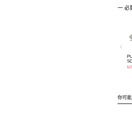
一 必
PU
S
39
NT
你可能