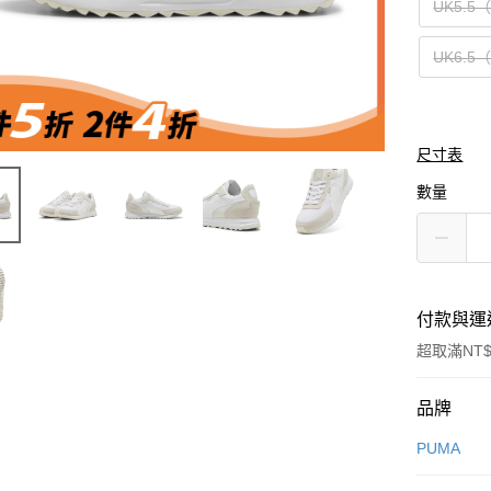
UK5.5
UK6.5
尺寸表
數量
付款與運
超取滿NT$
付款方式
品牌
信用卡一
PUMA
信用卡分