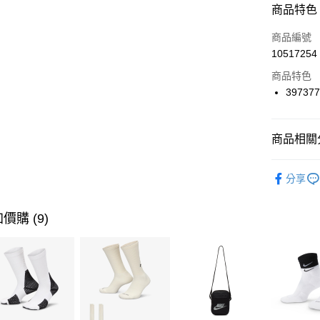
商品特色
3 期 
商品編號
合作金
LINE Pay
10517254
華南商
Apple Pay
上海商
商品特色
國泰世
39737
悠遊付
臺灣中
匯豐（
全盈+PAY
聯邦商
商品相關分
元大商
AFTEE先
玉山商
品牌
P
相關說明
分享
台新國
【關於「A
男性商品
台灣樂
AFTEE
便利好安
女性商品
運送方式
價購 (9)
１．簡單
２．便利
運動類型
7-11取貨
３．安心
每筆NT$1
促銷活動
【「AFT
限時降價
宅配
１．於結帳
付」結帳
每筆NT$1
促銷活動
２．訂單