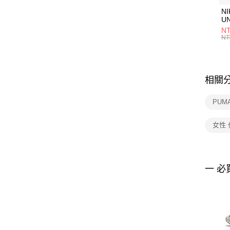
NI
U
1P
NT
統
NT
相關
PUM
女性
一 必