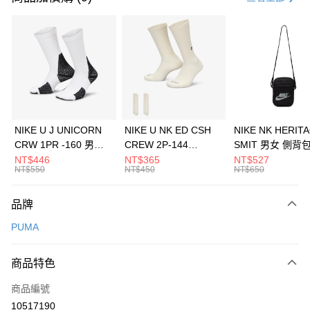
信用卡分期付款
3 期 0 利率 每期
NT$100
21家銀行
合作金庫商業銀行
第一商業銀行
LINE Pay
華南商業銀行
彰化商業銀行
Apple Pay
上海商業儲蓄銀行
台北富邦商業銀行
國泰世華商業銀行
兆豐國際商業銀行
悠遊付
臺灣中小企業銀行
台中商業銀行
NIKE U J UNICORN
NIKE U NK ED CSH
NIKE NK HERIT
匯豐（台灣）商業銀行
華泰商業銀行
CRW 1PR -160 男女
CREW 2P-144
SMIT 男女 側背
全盈+PAY
聯邦商業銀行
遠東國際商業銀行
中統襪 FZ3393100
EMBRDY 男女 短統襪
BA5871010
NT$446
NT$365
NT$527
元大商業銀行
永豐商業銀行
NT$550
NT$450
NT$650
AFTEE先享後付
FZ3073133
玉山商業銀行
星展（台灣）商業銀行
相關說明
台新國際商業銀行
中國信託商業銀行
品牌
【關於「AFTEE先享後付」】
台灣樂天信用卡公司
AFTEE先享後付是「在收到商品之後才付款」的支付方式。 讓您購物簡單
運送方式
PUMA
便利好安心！
１．簡單：不需註冊會員、不需綁卡、不需儲值。
7-11取貨(快速到店)
２．便利：只要手機號碼，簡訊認證，即可結帳。
商品特色
每筆NT$100，滿NT$1,500(含以上)免運費
３．安心：先確認商品／服務後，再付款。
商品編號
宅配
【「AFTEE先享後付」結帳流程】
１．於結帳方式選擇「AFTEE先享後付」後，將跳轉至「AFTEE先享後付」
10517190
每筆NT$100，滿NT$1,500(含以上)免運費