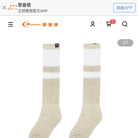
摩曼頓
開啟APP
立刻使用官方APP
0
1
/
7