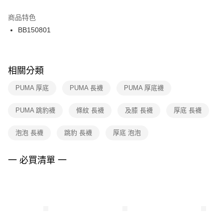
結帳頁面，進行簡訊認證並確認金額後，即可完成結帳。
２．訂單成立數日內，您將收到繳費通知簡訊。
商品特色
付款後門市自取
３．收到繳費通知簡訊後14天內，點擊此簡訊中的連結，可透過四大超商／
BB150801
每筆NT$100，滿NT$1,500(含以上)免運費
ATM／網路銀行／等多元方式進行付款，方視為交易完成。
※ 請注意：結帳手續完成當下不需立刻繳費，但若您需要取消訂單，請聯絡
購買商品的店家。未經商家同意取消之訂單仍視為有效，需透過AFTEE先享
後付繳納相關費用。
※ 交易是否成功請以「AFTEE先享後付 」之結帳頁面顯示為準，若有關於
相關分類
是否繳費成功／繳費後需取消欲退款等相關疑問，請聯繫「AFTEE先享後付
客戶支援中心」
https://netprotections.freshdesk.com/support/home
PUMA 厚底
PUMA 長襪
PUMA 厚底襪
【注意事項】
PUMA 跳豹襪
條紋 長襪
及膝 長襪
厚底 長襪
１．透過由恩沛科技股份有限公司提供之「AFTEE先享後付」服務完成之交
易，需依本服務之必要範圍內提供個人資料，並將交易相關給付款項請求債
權轉讓予恩沛科技股份有限公司。
泡泡 長襪
跳豹 長襪
厚底 泡泡
２．關於個人資料處理事宜，請瀏覽以下網址：
https://aftee.tw/terms/#terms3
３．未成年的使用者請事先徵得法定代理人或監護人之同意方可使用
一 必買清單 一
「AFTEE先享後付」，若未經同意申辦者引起之損失，本公司不負相關責
任。
４．使用「AFTEE先享後付」時，將依據個別帳號之用戶狀況，依本公司即
時審查核予不同之上限額度；若仍有額度不足之情形，本公司將視審查結果
請求用戶進行身份認證。
５．嚴禁一人註冊多個帳號或使用他人資訊註冊。若發現惡意使用之情形，
恩沛科技股份有限公司將有權停止該用戶之使用額度並採取法律行動。