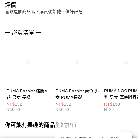
評價
喜歡這個商品嗎？購買後給他一個好評吧
一 必買清單 一
PUMA Fashion滿版印
PUMA Fashion素色 男
PUMA NOS PU
花 男女 長襪
女 PUMA長襪
豹 男女 厚底腳踝
BB126007
BB142107
BB147702
NT$192
NT$192
NT$130
NT$240
NT$240
NT$160
你可能有興趣的商品
全站排行