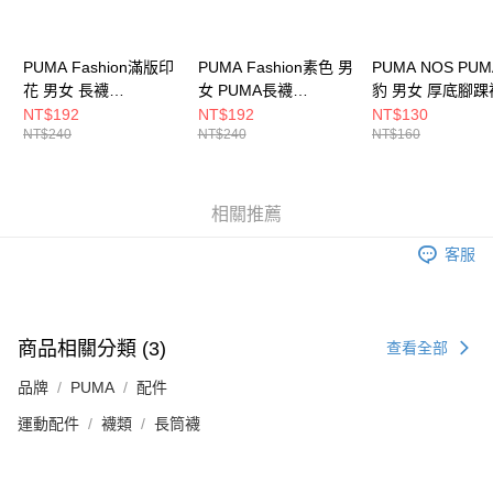
PUMA Fashion滿版印
PUMA Fashion素色 男
PUMA NOS PU
花 男女 長襪
女 PUMA長襪
豹 男女 厚底腳踝
BB126007
BB142107
BB147702
NT$192
NT$192
NT$130
NT$240
NT$240
NT$160
相關推薦
客服
商品相關分類 (3)
查看全部
品牌
PUMA
配件
運動配件
襪類
長筒襪