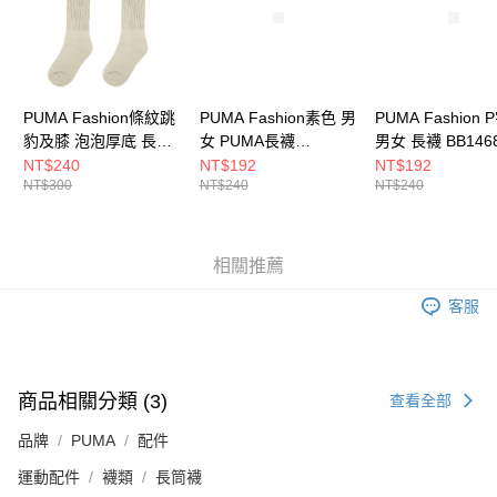
PUMA Fashion條紋跳
PUMA Fashion素色 男
PUMA Fashion
豹及膝 泡泡厚底 長襪
女 PUMA長襪
男女 長襪 BB146
BB150801
BB142107
NT$240
NT$192
NT$192
NT$300
NT$240
NT$240
相關推薦
客服
商品相關分類 (3)
查看全部
品牌
PUMA
配件
運動配件
襪類
長筒襪