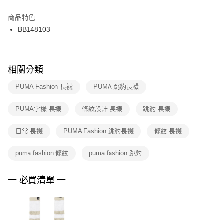
結帳頁面，進行簡訊認證並確認金額後，即可完成結帳。
２．訂單成立數日內，您將收到繳費通知簡訊。
商品特色
付款後門市自取
３．收到繳費通知簡訊後14天內，點擊此簡訊中的連結，可透過四大超商／
BB148103
每筆NT$100，滿NT$1,500(含以上)免運費
ATM／網路銀行／等多元方式進行付款，方視為交易完成。
※ 請注意：結帳手續完成當下不需立刻繳費，但若您需要取消訂單，請聯絡
購買商品的店家。未經商家同意取消之訂單仍視為有效，需透過AFTEE先享
後付繳納相關費用。
※ 交易是否成功請以「AFTEE先享後付 」之結帳頁面顯示為準，若有關於
相關分類
是否繳費成功／繳費後需取消欲退款等相關疑問，請聯繫「AFTEE先享後付
客戶支援中心」
https://netprotections.freshdesk.com/support/home
PUMA Fashion 長襪
PUMA 跳豹長襪
【注意事項】
PUMA字樣 長襪
條紋設計 長襪
跳豹 長襪
１．透過由恩沛科技股份有限公司提供之「AFTEE先享後付」服務完成之交
易，需依本服務之必要範圍內提供個人資料，並將交易相關給付款項請求債
權轉讓予恩沛科技股份有限公司。
日常 長襪
PUMA Fashion 跳豹長襪
條紋 長襪
２．關於個人資料處理事宜，請瀏覽以下網址：
https://aftee.tw/terms/#terms3
puma fashion 條紋
puma fashion 跳豹
３．未成年的使用者請事先徵得法定代理人或監護人之同意方可使用
「AFTEE先享後付」，若未經同意申辦者引起之損失，本公司不負相關責
任。
一 必買清單 一
４．使用「AFTEE先享後付」時，將依據個別帳號之用戶狀況，依本公司即
時審查核予不同之上限額度；若仍有額度不足之情形，本公司將視審查結果
請求用戶進行身份認證。
５．嚴禁一人註冊多個帳號或使用他人資訊註冊。若發現惡意使用之情形，
恩沛科技股份有限公司將有權停止該用戶之使用額度並採取法律行動。