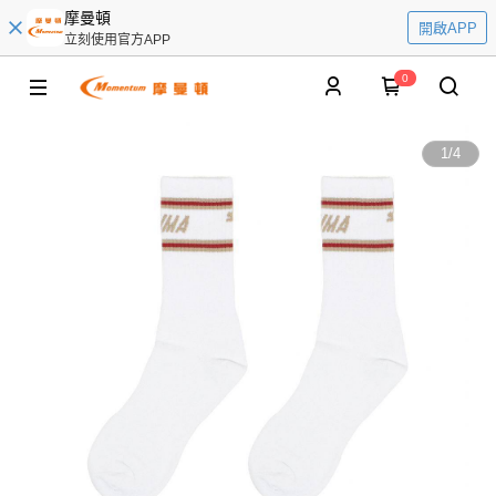
摩曼頓
開啟APP
立刻使用官方APP
0
1
/
4