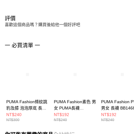
評價
喜歡這個商品嗎？購買後給他一個好評吧
一 必買清單 一
PUMA Fashion條紋跳
PUMA Fashion素色 男
PUMA Fashion
豹及膝 泡泡厚底 長襪
女 PUMA長襪
男女 長襪 BB146
BB150801
BB142107
NT$240
NT$192
NT$192
NT$300
NT$240
NT$240