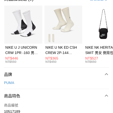
信用卡分期付款
3 期 0 利率 每期
NT$80
21家銀行
合作金庫商業銀行
第一商業銀行
LINE Pay
華南商業銀行
彰化商業銀行
Apple Pay
上海商業儲蓄銀行
台北富邦商業銀行
國泰世華商業銀行
兆豐國際商業銀行
悠遊付
臺灣中小企業銀行
台中商業銀行
NIKE U J UNICORN
NIKE U NK ED CSH
NIKE NK HERIT
匯豐（台灣）商業銀行
華泰商業銀行
CRW 1PR -160 男女
CREW 2P-144
SMIT 男女 側背
全盈+PAY
聯邦商業銀行
遠東國際商業銀行
中統襪 FZ3393100
EMBRDY 男女 短統襪
BA5871010
NT$446
NT$365
NT$527
元大商業銀行
永豐商業銀行
NT$550
NT$450
NT$650
AFTEE先享後付
FZ3073133
玉山商業銀行
星展（台灣）商業銀行
相關說明
台新國際商業銀行
中國信託商業銀行
品牌
【關於「AFTEE先享後付」】
台灣樂天信用卡公司
AFTEE先享後付是「在收到商品之後才付款」的支付方式。 讓您購物簡單
運送方式
PUMA
便利好安心！
１．簡單：不需註冊會員、不需綁卡、不需儲值。
7-11取貨(快速到店)
２．便利：只要手機號碼，簡訊認證，即可結帳。
商品特色
每筆NT$100，滿NT$1,500(含以上)免運費
３．安心：先確認商品／服務後，再付款。
商品編號
宅配
【「AFTEE先享後付」結帳流程】
１．於結帳方式選擇「AFTEE先享後付」後，將跳轉至「AFTEE先享後付」
10517189
每筆NT$100，滿NT$1,500(含以上)免運費