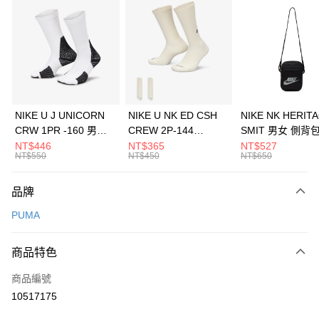
信用卡分期付款
3 期 0 利率 每期
NT$53
21家銀行
合作金庫商業銀行
第一商業銀行
LINE Pay
華南商業銀行
彰化商業銀行
Apple Pay
上海商業儲蓄銀行
台北富邦商業銀行
國泰世華商業銀行
兆豐國際商業銀行
悠遊付
臺灣中小企業銀行
台中商業銀行
NIKE U J UNICORN
NIKE U NK ED CSH
NIKE NK HERIT
匯豐（台灣）商業銀行
華泰商業銀行
CRW 1PR -160 男女
CREW 2P-144
SMIT 男女 側背
全盈+PAY
聯邦商業銀行
遠東國際商業銀行
中統襪 FZ3393100
EMBRDY 男女 短統襪
BA5871010
NT$446
NT$365
NT$527
元大商業銀行
永豐商業銀行
NT$550
NT$450
NT$650
AFTEE先享後付
FZ3073133
玉山商業銀行
星展（台灣）商業銀行
相關說明
台新國際商業銀行
中國信託商業銀行
品牌
【關於「AFTEE先享後付」】
台灣樂天信用卡公司
AFTEE先享後付是「在收到商品之後才付款」的支付方式。 讓您購物簡單
運送方式
PUMA
便利好安心！
１．簡單：不需註冊會員、不需綁卡、不需儲值。
7-11取貨(快速到店)
２．便利：只要手機號碼，簡訊認證，即可結帳。
商品特色
每筆NT$100，滿NT$1,500(含以上)免運費
３．安心：先確認商品／服務後，再付款。
商品編號
宅配
【「AFTEE先享後付」結帳流程】
１．於結帳方式選擇「AFTEE先享後付」後，將跳轉至「AFTEE先享後付」
10517175
每筆NT$100，滿NT$1,500(含以上)免運費
結帳頁面，進行簡訊認證並確認金額後，即可完成結帳。