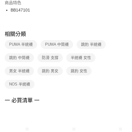
２．訂單成立數日內，您將收到繳費通知簡訊。
商品特色
付款後門市自取
３．收到繳費通知簡訊後14天內，點擊此簡訊中的連結，可透過四大超商／
BB147101
每筆NT$100，滿NT$1,500(含以上)免運費
ATM／網路銀行／等多元方式進行付款，方視為交易完成。
※ 請注意：結帳手續完成當下不需立刻繳費，但若您需要取消訂單，請聯絡
購買商品的店家。未經商家同意取消之訂單仍視為有效，需透過AFTEE先享
後付繳納相關費用。
※ 交易是否成功請以「AFTEE先享後付 」之結帳頁面顯示為準，若有關於
相關分類
是否繳費成功／繳費後需取消欲退款等相關疑問，請聯繫「AFTEE先享後付
客戶支援中心」
https://netprotections.freshdesk.com/support/home
PUMA 半統襪
PUMA 中筒襪
跳豹 半統襪
【注意事項】
跳豹 中筒襪
防滑 支撐
半統襪 女性
１．透過由恩沛科技股份有限公司提供之「AFTEE先享後付」服務完成之交
易，需依本服務之必要範圍內提供個人資料，並將交易相關給付款項請求債
權轉讓予恩沛科技股份有限公司。
男女 半統襪
跳豹 男女
跳豹 女性
２．關於個人資料處理事宜，請瀏覽以下網址：
https://aftee.tw/terms/#terms3
NOS 半統襪
３．未成年的使用者請事先徵得法定代理人或監護人之同意方可使用
「AFTEE先享後付」，若未經同意申辦者引起之損失，本公司不負相關責
任。
一 必買清單 一
４．使用「AFTEE先享後付」時，將依據個別帳號之用戶狀況，依本公司即
時審查核予不同之上限額度；若仍有額度不足之情形，本公司將視審查結果
請求用戶進行身份認證。
５．嚴禁一人註冊多個帳號或使用他人資訊註冊。若發現惡意使用之情形，
恩沛科技股份有限公司將有權停止該用戶之使用額度並採取法律行動。