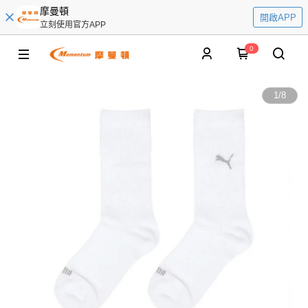
摩曼頓
開啟APP
立刻使用官方APP
0
1
/
8