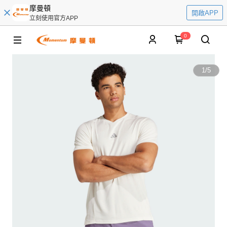
摩曼頓
開啟APP
立刻使用官方APP
0
1
/
5