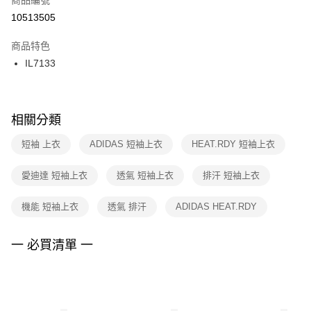
宅配
【「AFTEE先享後付」結帳流程】
１．於結帳方式選擇「AFTEE先享後付」後，將跳轉至「AFTEE先享後付」
10513505
每筆NT$100，滿NT$1,500(含以上)免運費
結帳頁面，進行簡訊認證並確認金額後，即可完成結帳。
２．訂單成立數日內，您將收到繳費通知簡訊。
商品特色
付款後門市自取
３．收到繳費通知簡訊後14天內，點擊此簡訊中的連結，可透過四大超商／
IL7133
每筆NT$100，滿NT$1,500(含以上)免運費
ATM／網路銀行／等多元方式進行付款，方視為交易完成。
※ 請注意：結帳手續完成當下不需立刻繳費，但若您需要取消訂單，請聯絡
購買商品的店家。未經商家同意取消之訂單仍視為有效，需透過AFTEE先享
後付繳納相關費用。
※ 交易是否成功請以「AFTEE先享後付 」之結帳頁面顯示為準，若有關於
相關分類
是否繳費成功／繳費後需取消欲退款等相關疑問，請聯繫「AFTEE先享後付
客戶支援中心」
https://netprotections.freshdesk.com/support/home
短袖 上衣
ADIDAS 短袖上衣
HEAT.RDY 短袖上衣
【注意事項】
愛迪達 短袖上衣
透氣 短袖上衣
排汗 短袖上衣
１．透過由恩沛科技股份有限公司提供之「AFTEE先享後付」服務完成之交
易，需依本服務之必要範圍內提供個人資料，並將交易相關給付款項請求債
權轉讓予恩沛科技股份有限公司。
機能 短袖上衣
透氣 排汗
ADIDAS HEAT.RDY
２．關於個人資料處理事宜，請瀏覽以下網址：
https://aftee.tw/terms/#terms3
３．未成年的使用者請事先徵得法定代理人或監護人之同意方可使用
一 必買清單 一
「AFTEE先享後付」，若未經同意申辦者引起之損失，本公司不負相關責
任。
４．使用「AFTEE先享後付」時，將依據個別帳號之用戶狀況，依本公司即
時審查核予不同之上限額度；若仍有額度不足之情形，本公司將視審查結果
請求用戶進行身份認證。