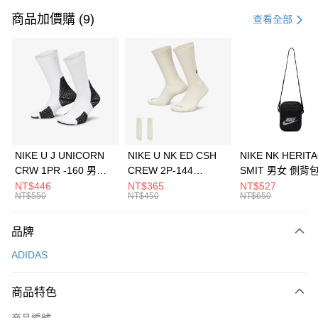
信用卡一次付款
商品加價購 (9)
查看全部
信用卡分期付款
3 期 0 利率 每期
NT$496
21家銀行
合作金庫商業銀行
第一商業銀行
LINE Pay
華南商業銀行
彰化商業銀行
Apple Pay
上海商業儲蓄銀行
台北富邦商業銀行
國泰世華商業銀行
兆豐國際商業銀行
悠遊付
臺灣中小企業銀行
台中商業銀行
NIKE U J UNICORN
NIKE U NK ED CSH
NIKE NK HERIT
匯豐（台灣）商業銀行
華泰商業銀行
CRW 1PR -160 男女
CREW 2P-144
SMIT 男女 側背
全盈+PAY
聯邦商業銀行
遠東國際商業銀行
中統襪 FZ3393100
EMBRDY 男女 短統襪
BA5871010
NT$446
NT$365
NT$527
元大商業銀行
永豐商業銀行
NT$550
NT$450
NT$650
AFTEE先享後付
FZ3073133
玉山商業銀行
星展（台灣）商業銀行
相關說明
台新國際商業銀行
中國信託商業銀行
品牌
【關於「AFTEE先享後付」】
台灣樂天信用卡公司
AFTEE先享後付是「在收到商品之後才付款」的支付方式。 讓您購物簡單
運送方式
ADIDAS
便利好安心！
１．簡單：不需註冊會員、不需綁卡、不需儲值。
7-11取貨(快速到店)
２．便利：只要手機號碼，簡訊認證，即可結帳。
商品特色
每筆NT$100，滿NT$1,500(含以上)免運費
３．安心：先確認商品／服務後，再付款。
商品編號