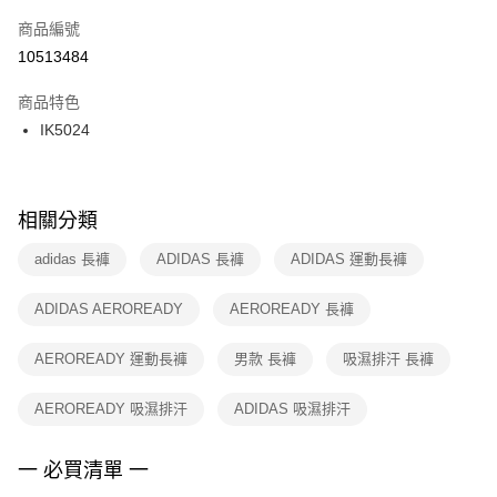
商品編號
宅配
【「AFTEE先享後付」結帳流程】
１．於結帳方式選擇「AFTEE先享後付」後，將跳轉至「AFTEE先享後付」
10513484
每筆NT$100，滿NT$1,500(含以上)免運費
結帳頁面，進行簡訊認證並確認金額後，即可完成結帳。
２．訂單成立數日內，您將收到繳費通知簡訊。
商品特色
付款後門市自取
３．收到繳費通知簡訊後14天內，點擊此簡訊中的連結，可透過四大超商／
IK5024
每筆NT$100，滿NT$1,500(含以上)免運費
ATM／網路銀行／等多元方式進行付款，方視為交易完成。
※ 請注意：結帳手續完成當下不需立刻繳費，但若您需要取消訂單，請聯絡
購買商品的店家。未經商家同意取消之訂單仍視為有效，需透過AFTEE先享
後付繳納相關費用。
※ 交易是否成功請以「AFTEE先享後付 」之結帳頁面顯示為準，若有關於
相關分類
是否繳費成功／繳費後需取消欲退款等相關疑問，請聯繫「AFTEE先享後付
客戶支援中心」
https://netprotections.freshdesk.com/support/home
adidas 長褲
ADIDAS 長褲
ADIDAS 運動長褲
【注意事項】
ADIDAS AEROREADY
AEROREADY 長褲
１．透過由恩沛科技股份有限公司提供之「AFTEE先享後付」服務完成之交
易，需依本服務之必要範圍內提供個人資料，並將交易相關給付款項請求債
權轉讓予恩沛科技股份有限公司。
AEROREADY 運動長褲
男款 長褲
吸濕排汗 長褲
２．關於個人資料處理事宜，請瀏覽以下網址：
https://aftee.tw/terms/#terms3
AEROREADY 吸濕排汗
ADIDAS 吸濕排汗
３．未成年的使用者請事先徵得法定代理人或監護人之同意方可使用
「AFTEE先享後付」，若未經同意申辦者引起之損失，本公司不負相關責
任。
一 必買清單 一
４．使用「AFTEE先享後付」時，將依據個別帳號之用戶狀況，依本公司即
時審查核予不同之上限額度；若仍有額度不足之情形，本公司將視審查結果