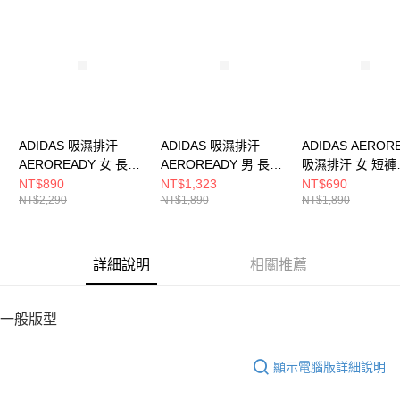
請求用戶進行身份認證。
５．嚴禁一人註冊多個帳號或使用他人資訊註冊。若發現惡意使用之情形，
恩沛科技股份有限公司將有權停止該用戶之使用額度並採取法律行動。
ADIDAS 吸濕排汗
ADIDAS 吸濕排汗
ADIDAS AEROR
AEROREADY 女 長褲
AEROREADY 男 長褲
吸濕排汗 女 短褲
JJ1100
IM7484
IN9481
NT$890
NT$1,323
NT$690
NT$2,290
NT$1,890
NT$1,890
詳細說明
相關推薦
一般版型
顯示電腦版詳細說明