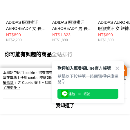
ADIDAS 吸濕排汗
ADIDAS 吸濕排汗
ADIDAS AEROR
AEROREADY 女 長褲
AEROREADY 男 長褲
吸濕排汗 女 短褲
JJ1100
IM7484
IN9481
NT$890
NT$1,323
NT$690
NT$2,290
NT$1,890
NT$1,890
你可能有興趣的商品
全站排行
歡迎加入摩曼頓Line官方帳號
本網站中使用 cookie，欲查詢有關本網站使用 cookie 方式之詳情，及若您不希
點擊以下按鈕第一時間獲得好康訊
熱門標籤
望在電腦上使用 cookie 時應如何變更電腦的 cookie 設定，請參閱本網站「
隱私
息👇
權條款
」之 Cookie 聲明。您繼續使用本網站即表示您同意本公司得按本網站使
用條款之 Cookie 聲明使用 cookie。
了解更多 >
連結 LINE 帳號
我知道了