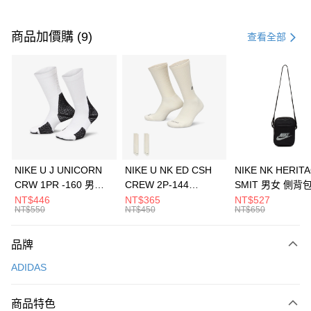
付款方式
信用卡一次付款
商品加價購 (9)
查看全部
信用卡分期付款
3 期 0 利率 每期
NT$630
21家銀行
合作金庫商業銀行
第一商業銀行
LINE Pay
華南商業銀行
彰化商業銀行
Apple Pay
上海商業儲蓄銀行
台北富邦商業銀行
國泰世華商業銀行
兆豐國際商業銀行
悠遊付
臺灣中小企業銀行
台中商業銀行
NIKE U J UNICORN
NIKE U NK ED CSH
NIKE NK HERIT
匯豐（台灣）商業銀行
華泰商業銀行
CRW 1PR -160 男女
CREW 2P-144
SMIT 男女 側背
全盈+PAY
聯邦商業銀行
遠東國際商業銀行
中統襪 FZ3393100
EMBRDY 男女 短統襪
BA5871010
NT$446
NT$365
NT$527
元大商業銀行
永豐商業銀行
NT$550
NT$450
NT$650
AFTEE先享後付
FZ3073133
玉山商業銀行
星展（台灣）商業銀行
相關說明
台新國際商業銀行
中國信託商業銀行
品牌
【關於「AFTEE先享後付」】
台灣樂天信用卡公司
AFTEE先享後付是「在收到商品之後才付款」的支付方式。 讓您購物簡單
運送方式
ADIDAS
便利好安心！
１．簡單：不需註冊會員、不需綁卡、不需儲值。
7-11取貨(快速到店)
２．便利：只要手機號碼，簡訊認證，即可結帳。
商品特色
每筆NT$100，滿NT$1,500(含以上)免運費
３．安心：先確認商品／服務後，再付款。