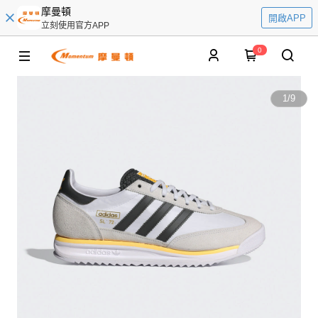
摩曼頓
開啟APP
立刻使用官方APP
0
1
/
9