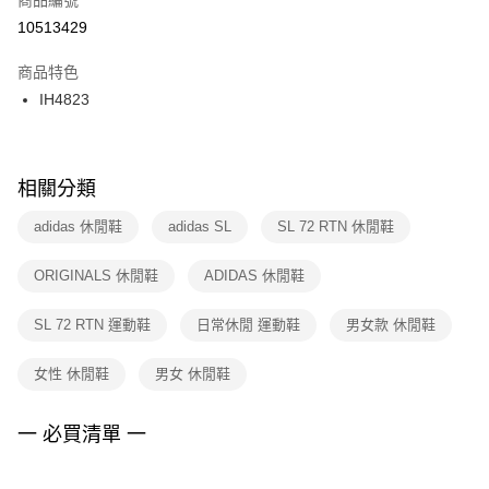
宅配
【「AFTEE先享後付」結帳流程】
１．於結帳方式選擇「AFTEE先享後付」後，將跳轉至「AFTEE先享後付」
10513429
每筆NT$100，滿NT$1,500(含以上)免運費
結帳頁面，進行簡訊認證並確認金額後，即可完成結帳。
２．訂單成立數日內，您將收到繳費通知簡訊。
商品特色
付款後門市自取
３．收到繳費通知簡訊後14天內，點擊此簡訊中的連結，可透過四大超商／
IH4823
每筆NT$100，滿NT$1,500(含以上)免運費
ATM／網路銀行／等多元方式進行付款，方視為交易完成。
※ 請注意：結帳手續完成當下不需立刻繳費，但若您需要取消訂單，請聯絡
購買商品的店家。未經商家同意取消之訂單仍視為有效，需透過AFTEE先享
後付繳納相關費用。
※ 交易是否成功請以「AFTEE先享後付 」之結帳頁面顯示為準，若有關於
相關分類
是否繳費成功／繳費後需取消欲退款等相關疑問，請聯繫「AFTEE先享後付
客戶支援中心」
https://netprotections.freshdesk.com/support/home
adidas 休閒鞋
adidas SL
SL 72 RTN 休閒鞋
【注意事項】
ORIGINALS 休閒鞋
ADIDAS 休閒鞋
１．透過由恩沛科技股份有限公司提供之「AFTEE先享後付」服務完成之交
易，需依本服務之必要範圍內提供個人資料，並將交易相關給付款項請求債
權轉讓予恩沛科技股份有限公司。
SL 72 RTN 運動鞋
日常休閒 運動鞋
男女款 休閒鞋
２．關於個人資料處理事宜，請瀏覽以下網址：
https://aftee.tw/terms/#terms3
女性 休閒鞋
男女 休閒鞋
３．未成年的使用者請事先徵得法定代理人或監護人之同意方可使用
「AFTEE先享後付」，若未經同意申辦者引起之損失，本公司不負相關責
任。
一 必買清單 一
４．使用「AFTEE先享後付」時，將依據個別帳號之用戶狀況，依本公司即
時審查核予不同之上限額度；若仍有額度不足之情形，本公司將視審查結果
請求用戶進行身份認證。