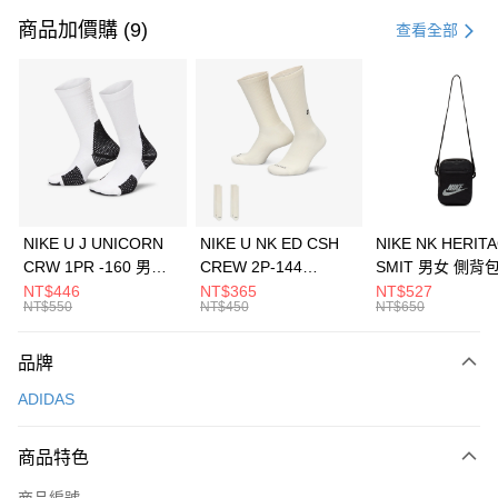
信用卡一次付款
商品加價購 (9)
查看全部
信用卡分期付款
3 期 0 利率 每期
NT$1,096
21家銀行
合作金庫商業銀行
第一商業銀行
LINE Pay
華南商業銀行
彰化商業銀行
Apple Pay
上海商業儲蓄銀行
台北富邦商業銀行
國泰世華商業銀行
兆豐國際商業銀行
悠遊付
臺灣中小企業銀行
台中商業銀行
NIKE U J UNICORN
NIKE U NK ED CSH
NIKE NK HERIT
匯豐（台灣）商業銀行
華泰商業銀行
CRW 1PR -160 男女
CREW 2P-144
SMIT 男女 側背
全盈+PAY
聯邦商業銀行
遠東國際商業銀行
中統襪 FZ3393100
EMBRDY 男女 短統襪
BA5871010
NT$446
NT$365
NT$527
元大商業銀行
永豐商業銀行
NT$550
NT$450
NT$650
AFTEE先享後付
FZ3073133
玉山商業銀行
星展（台灣）商業銀行
相關說明
台新國際商業銀行
中國信託商業銀行
品牌
【關於「AFTEE先享後付」】
台灣樂天信用卡公司
AFTEE先享後付是「在收到商品之後才付款」的支付方式。 讓您購物簡單
運送方式
ADIDAS
便利好安心！
１．簡單：不需註冊會員、不需綁卡、不需儲值。
7-11取貨(快速到店)
２．便利：只要手機號碼，簡訊認證，即可結帳。
商品特色
每筆NT$100，滿NT$1,500(含以上)免運費
３．安心：先確認商品／服務後，再付款。
商品編號