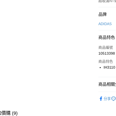
超取滿NT$
付款方式
品牌
信用卡一
ADIDAS
信用卡分
商品特色
3 期 
商品編號
合作金
LINE Pay
10513398
華南商
Apple Pay
上海商
商品特色
國泰世
IH3110
悠遊付
臺灣中
匯豐（
全盈+PAY
聯邦商
商品相關分
元大商
AFTEE先
玉山商
品牌
AD
相關說明
分享
台新國
【關於「A
男性商品
台灣樂
AFTEE
便利好安
運動類型
運送方式
價購 (9)
１．簡單