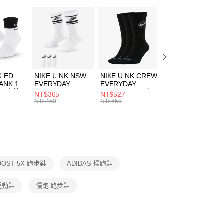
：只要手機號碼，簡訊認證，即可結帳。
(快速到店)
：先確認商品／服務後，再付款。
00，滿NT$1,500(含以上)免運費
EE先享後付」結帳流程】
方式選擇「AFTEE先享後付」後，將跳轉至「AFTEE先享後
頁面，進行簡訊認證並確認金額後，即可完成結帳。
00，滿NT$1,500(含以上)免運費
成立數日內，您將收到繳費通知簡訊。
費通知簡訊後14天內，點擊此簡訊中的連結，可透過四大超商
市自取
K ED
NIKE U NK NSW
NIKE U NK CREW
NIKE U NK
網路銀行／等多元方式進行付款，方視為交易完成。
ANK 1P
EVERYDAY
EVERYDAY
EVERYDAY LTW
00，滿NT$1,500(含以上)免運費
：結帳手續完成當下不需立刻繳費，但若您需要取消訂單，請聯
 男 中統
ESSENTIAL CR
BBALL 3PR 男女
ANKLE 3PR 男女
NT$365
NT$527
NT$365
的店家。未經商家同意取消之訂單仍視為有效，需透過AFTEE
8104
男女 短統襪
長統襪
踝襪 SX7677010
NT$450
NT$650
NT$450
繳納相關費用。
DX5089103
DA2123010
否成功請以「AFTEE先享後付 」之結帳頁面顯示為準，若有關於
功／繳費後需取消欲退款等相關疑問，請聯繫「AFTEE先享後
援中心」
https://netprotections.freshdesk.com/support/home
項】
恩沛科技股份有限公司提供之「AFTEE先享後付」服務完成之
OOST 5X 跑步鞋
ADIDAS 慢跑鞋
依本服務之必要範圍內提供個人資料，並將交易相關給付款項請
讓予恩沛科技股份有限公司。
個人資料處理事宜，請瀏覽以下網址：
運動鞋
慢跑 跑步鞋
ee.tw/terms/#terms3
年的使用者請事先徵得法定代理人或監護人之同意方可使用
E先享後付」，若未經同意申辦者引起之損失，本公司不負相關責