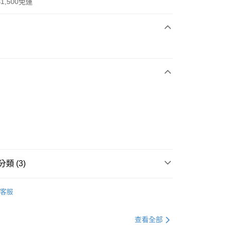
1,500免運
次付款
期付款
0 利率 每期
NT$1,996
21家銀行
庫商業銀行
第一商業銀行
業銀行
彰化商業銀行
業儲蓄銀行
台北富邦商業銀行
華商業銀行
兆豐國際商業銀行
小企業銀行
台中商業銀行
台灣）商業銀行
華泰商業銀行
業銀行
遠東國際商業銀行
類 (3)
業銀行
永豐商業銀行
享後付
業銀行
星展（台灣）商業銀行
IDAS
全系列鞋款
客服
際商業銀行
中國信託商業銀行
FTEE先享後付」】
鞋類
跑步鞋/慢跑鞋
天信用卡公司
先享後付是「在收到商品之後才付款」的支付方式。 讓您購物簡單
心！
跑步訓練
鞋
查看全部
：不需註冊會員、不需綁卡、不需儲值。