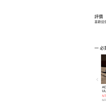
評價
喜歡這
一 必
AD
U
男
NT
ID
NT