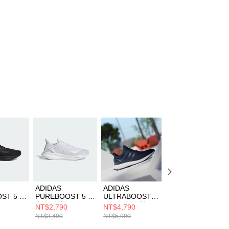
ADIDAS
ADIDAS
ADIDAS
ST 5 男
PUREBOOST 5 男
ULTRABOOST
ULTRABOOST 5
D1158
女 慢跑鞋 ID3618
1.0 男 慢跑鞋
女 慢跑鞋 IH0685
NT$2,790
NT$4,790
NT$2,290
ID5935
NT$3,490
NT$5,990
NT$5,990