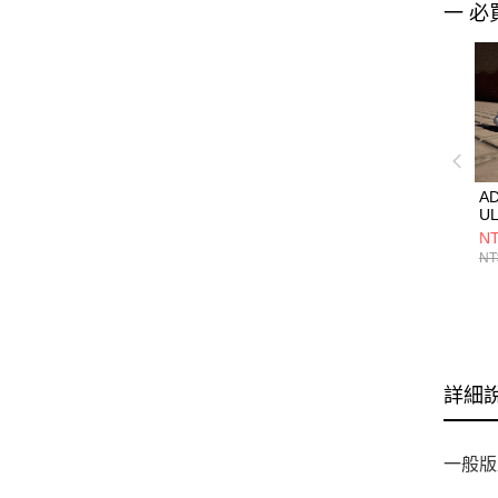
一 必
AD
U
男
NT
ID
NT
詳細
一般版