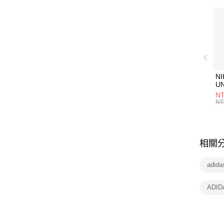
NI
U
1P
NT
統
NT
相關
adid
ADI