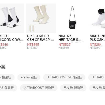
２．便利
7-11取貨
３．安心
每筆NT$1
【「AFT
宅配
１．於結帳
付」結帳
每筆NT$1
２．訂單
３．收到繳
付款後門
KE U J
NIKE U NK ED
NIKE NK
NIKE U N
／ATM／
NICORN CRW
CSH CREW 2P-
HERITAGE S
PLS CSH 
每筆NT$1
※ 請注意
R -160 男女 中
144 EMBRDY 男
SMIT 男女 側背包
144 DBL
$446
NT$365
NT$527
NT$284
絡購買商品
襪 FZ3393100
女 短統襪
BA5871010
襪 DH405
$550
NT$450
NT$650
NT$350
先享後付
FZ3073133
※ 交易是
是否繳費成
付客戶支
分類
【注意事
１．透過由
as 慢跑鞋
adidas 跑鞋
ULTRABOOST 5X 慢跑鞋
ULTRAB
交易，需
求債權轉
２．關於
DAS 運動鞋
ULTRABOOST 慢跑鞋
男女款 慢跑鞋
男女款 
https://aft
３．未成
「AFTE
任。