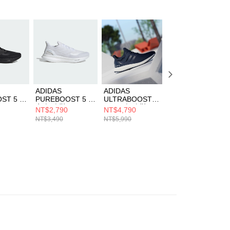
AFTEE先享後付」時，將依據個別帳號之用戶狀況，依本公司
核予不同之上限額度；若仍有額度不足之情形，本公司將視審查
用戶進行身份認證。
一人註冊多個帳號或使用他人資訊註冊。若發現惡意使用之情
科技股份有限公司將有權停止該用戶之使用額度並採取法律行
ADIDAS
ADIDAS
ADIDAS
ST 5 男
PUREBOOST 5 男
ULTRABOOST
ULTRABOOST 5
D1158
女 慢跑鞋 ID3618
1.0 男 慢跑鞋
女 慢跑鞋 IH0685
NT$2,790
NT$4,790
NT$2,290
ID5935
NT$3,490
NT$5,990
NT$5,990