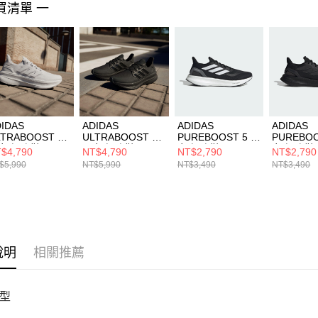
買清單 一
４．使用「
即時審查
結果請求
５．嚴禁
形，恩沛
動。
IDAS
ADIDAS
ADIDAS
ADIDAS
LTRABOOST 5
ULTRABOOST 5
PUREBOOST 5 男
PUREBOO
女 慢跑鞋
男女 慢跑鞋
女 慢跑鞋 IF9191
女 慢跑鞋 I
$4,790
NT$4,790
NT$2,790
NT$2,790
8813
ID8812
$5,990
NT$5,990
NT$3,490
NT$3,490
說明
相關推薦
型