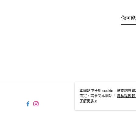
你可能
本網站中使用 cookie，欲查詢有關
設定，請參閱本網站「
隱私權條款
使用 cookie。
了解更多 >