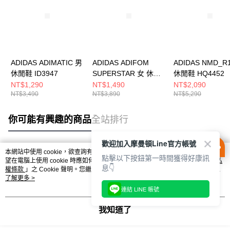
ADIDAS ADIMATIC 男
ADIDAS ADIFOM
ADIDAS NMD_R
休閒鞋 ID3947
SUPERSTAR 女 休閒
休閒鞋 HQ4452
鞋 IE0387
NT$1,290
NT$1,490
NT$2,090
NT$3,490
NT$3,890
NT$5,290
你可能有興趣的商品
全站排行
歡迎加入摩曼頓Line官方帳號
本網站中使用 cookie，欲查詢有關本網站使用 cookie 方式之詳情，及若您不希
點擊以下按鈕第一時間獲得好康訊
熱門標籤
望在電腦上使用 cookie 時應如何變更電腦的 cookie 設定，請參閱本網站「
隱私
息👇
權條款
」之 Cookie 聲明。您繼續使用本網站即表示您同意本公司得按本網站使
用條款之 Cookie 聲明使用 cookie。
了解更多 >
連結 LINE 帳號
我知道了