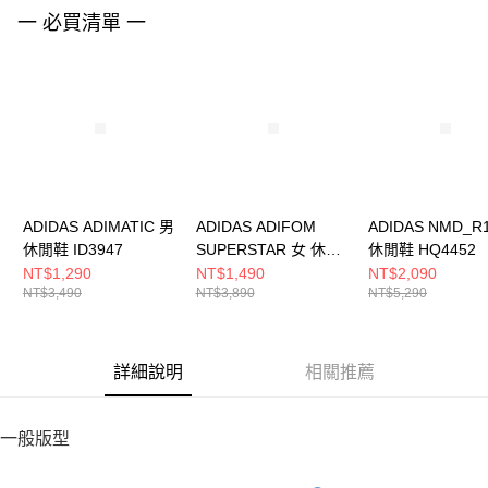
請求用戶進行身份認證。
一 必買清單 一
５．嚴禁一人註冊多個帳號或使用他人資訊註冊。若發現惡意使用之情形，
恩沛科技股份有限公司將有權停止該用戶之使用額度並採取法律行動。
ADIDAS ADIMATIC 男
ADIDAS ADIFOM
ADIDAS NMD_R
休閒鞋 ID3947
SUPERSTAR 女 休閒
休閒鞋 HQ4452
鞋 IE0387
NT$1,290
NT$1,490
NT$2,090
NT$3,490
NT$3,890
NT$5,290
詳細說明
相關推薦
一般版型