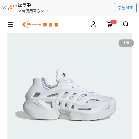
摩曼頓
開啟APP
立刻使用官方APP
0
1
/
8