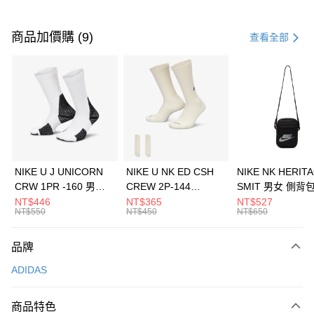
付款方式
信用卡一次付款
商品加價購 (9)
查看全部
信用卡分期付款
3 期 0 利率 每期
NT$1,230
21家銀行
合作金庫商業銀行
第一商業銀行
LINE Pay
華南商業銀行
彰化商業銀行
Apple Pay
上海商業儲蓄銀行
台北富邦商業銀行
國泰世華商業銀行
兆豐國際商業銀行
悠遊付
臺灣中小企業銀行
台中商業銀行
NIKE U J UNICORN
NIKE U NK ED CSH
NIKE NK HERIT
匯豐（台灣）商業銀行
華泰商業銀行
CRW 1PR -160 男女
CREW 2P-144
SMIT 男女 側背
全盈+PAY
聯邦商業銀行
遠東國際商業銀行
中統襪 FZ3393100
EMBRDY 男女 短統襪
BA5871010
NT$446
NT$365
NT$527
元大商業銀行
永豐商業銀行
NT$550
NT$450
NT$650
AFTEE先享後付
FZ3073133
玉山商業銀行
星展（台灣）商業銀行
相關說明
台新國際商業銀行
中國信託商業銀行
品牌
【關於「AFTEE先享後付」】
台灣樂天信用卡公司
AFTEE先享後付是「在收到商品之後才付款」的支付方式。 讓您購物簡單
運送方式
ADIDAS
便利好安心！
１．簡單：不需註冊會員、不需綁卡、不需儲值。
7-11取貨(快速到店)
２．便利：只要手機號碼，簡訊認證，即可結帳。
商品特色
每筆NT$100，滿NT$1,500(含以上)免運費
３．安心：先確認商品／服務後，再付款。