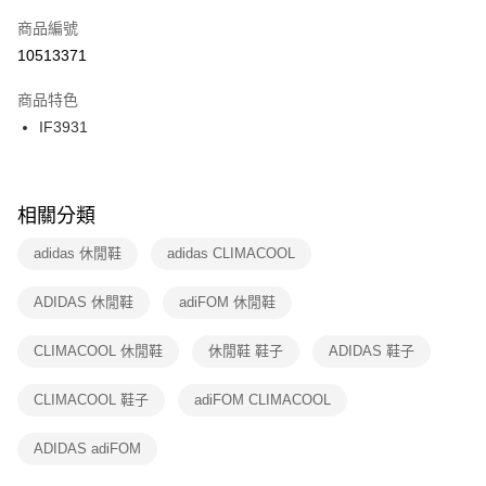
商品編號
宅配
【「AFTEE先享後付」結帳流程】
１．於結帳方式選擇「AFTEE先享後付」後，將跳轉至「AFTEE先享後付」
10513371
每筆NT$100，滿NT$1,500(含以上)免運費
結帳頁面，進行簡訊認證並確認金額後，即可完成結帳。
２．訂單成立數日內，您將收到繳費通知簡訊。
商品特色
付款後門市自取
３．收到繳費通知簡訊後14天內，點擊此簡訊中的連結，可透過四大超商／
IF3931
每筆NT$100，滿NT$1,500(含以上)免運費
ATM／網路銀行／等多元方式進行付款，方視為交易完成。
※ 請注意：結帳手續完成當下不需立刻繳費，但若您需要取消訂單，請聯絡
購買商品的店家。未經商家同意取消之訂單仍視為有效，需透過AFTEE先享
後付繳納相關費用。
※ 交易是否成功請以「AFTEE先享後付 」之結帳頁面顯示為準，若有關於
相關分類
是否繳費成功／繳費後需取消欲退款等相關疑問，請聯繫「AFTEE先享後付
客戶支援中心」
https://netprotections.freshdesk.com/support/home
adidas 休閒鞋
adidas CLIMACOOL
【注意事項】
ADIDAS 休閒鞋
adiFOM 休閒鞋
１．透過由恩沛科技股份有限公司提供之「AFTEE先享後付」服務完成之交
易，需依本服務之必要範圍內提供個人資料，並將交易相關給付款項請求債
權轉讓予恩沛科技股份有限公司。
CLIMACOOL 休閒鞋
休閒鞋 鞋子
ADIDAS 鞋子
２．關於個人資料處理事宜，請瀏覽以下網址：
https://aftee.tw/terms/#terms3
CLIMACOOL 鞋子
adiFOM CLIMACOOL
３．未成年的使用者請事先徵得法定代理人或監護人之同意方可使用
「AFTEE先享後付」，若未經同意申辦者引起之損失，本公司不負相關責
任。
ADIDAS adiFOM
４．使用「AFTEE先享後付」時，將依據個別帳號之用戶狀況，依本公司即
時審查核予不同之上限額度；若仍有額度不足之情形，本公司將視審查結果