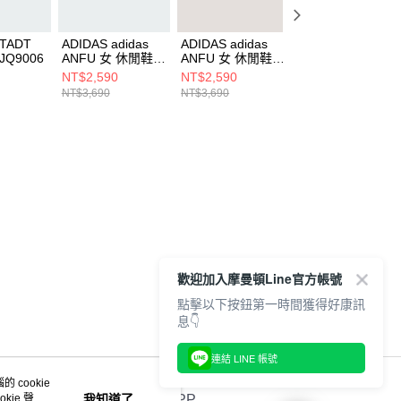
STADT
ADIDAS adidas
ADIDAS adidas
ADIDAS adidas
JQ9006
ANFU 女 休閒鞋
ANFU 女 休閒鞋
ANFU 女 休閒鞋
KJ3955
KJ3956
LA1352
NT$2,590
NT$2,590
NT$3,270
NT$3,690
NT$3,690
NT$4,090
歡迎加入摩曼頓Line官方帳號
點擊以下按鈕第一時間獲得好康訊
息👇
連結 LINE 帳號
 cookie
kie 聲明
我知道了
官方APP