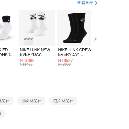
跑步訓練
鞋
查看全部
：不需註冊會員、不需綁卡、不需儲值。
：只要手機號碼，簡訊認證，即可結帳。
(快速到店)
：先確認商品／服務後，再付款。
00，滿NT$1,500(含以上)免運費
EE先享後付」結帳流程】
方式選擇「AFTEE先享後付」後，將跳轉至「AFTEE先享後
頁面，進行簡訊認證並確認金額後，即可完成結帳。
00，滿NT$1,500(含以上)免運費
成立數日內，您將收到繳費通知簡訊。
費通知簡訊後14天內，點擊此簡訊中的連結，可透過四大超商
市自取
K ED
NIKE U NK NSW
NIKE U NK CREW
NIKE U NK
網路銀行／等多元方式進行付款，方視為交易完成。
ANK 1P
EVERYDAY
EVERYDAY
EVERYDAY LTW
00，滿NT$1,500(含以上)免運費
：結帳手續完成當下不需立刻繳費，但若您需要取消訂單，請聯
 男 中統
ESSENTIAL CR
BBALL 3PR 男女
ANKLE 3PR 男女
NT$365
NT$527
NT$365
的店家。未經商家同意取消之訂單仍視為有效，需透過AFTEE
8104
男女 短統襪
長統襪
踝襪 SX7677010
NT$450
NT$650
NT$450
繳納相關費用。
DX5089103
DA2123010
否成功請以「AFTEE先享後付 」之結帳頁面顯示為準，若有關於
功／繳費後需取消欲退款等相關疑問，請聯繫「AFTEE先享後
援中心」
https://netprotections.freshdesk.com/support/home
項】
恩沛科技股份有限公司提供之「AFTEE先享後付」服務完成之
休閒鞋
男款 休閒鞋
跑步 休閒鞋
依本服務之必要範圍內提供個人資料，並將交易相關給付款項請
讓予恩沛科技股份有限公司。
個人資料處理事宜，請瀏覽以下網址：
S
ee.tw/terms/#terms3
年的使用者請事先徵得法定代理人或監護人之同意方可使用
E先享後付」，若未經同意申辦者引起之損失，本公司不負相關責