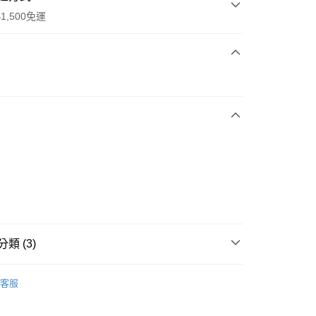
1,500免運
次付款
期付款
0 利率 每期
NT$896
21家銀行
庫商業銀行
第一商業銀行
業銀行
彰化商業銀行
業儲蓄銀行
台北富邦商業銀行
華商業銀行
兆豐國際商業銀行
小企業銀行
台中商業銀行
台灣）商業銀行
華泰商業銀行
業銀行
遠東國際商業銀行
類 (3)
業銀行
永豐商業銀行
享後付
業銀行
星展（台灣）商業銀行
IDAS
全系列鞋款
客服
際商業銀行
中國信託商業銀行
FTEE先享後付」】
鞋類
跑步鞋/慢跑鞋
天信用卡公司
先享後付是「在收到商品之後才付款」的支付方式。 讓您購物簡單
心！