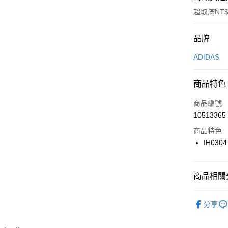
超取滿NT$
付款方式
品牌
信用卡一
ADIDAS
信用卡分
商品特色
3 期 
商品編號
合作金
LINE Pay
10513365
華南商
Apple Pay
上海商
商品特色
國泰世
IH0304
悠遊付
臺灣中
匯豐（
全盈+PAY
聯邦商
商品相關分
元大商
AFTEE先
玉山商
品牌
AD
相關說明
分享
台新國
【關於「A
男性商品
台灣樂
AFTEE
便利好安