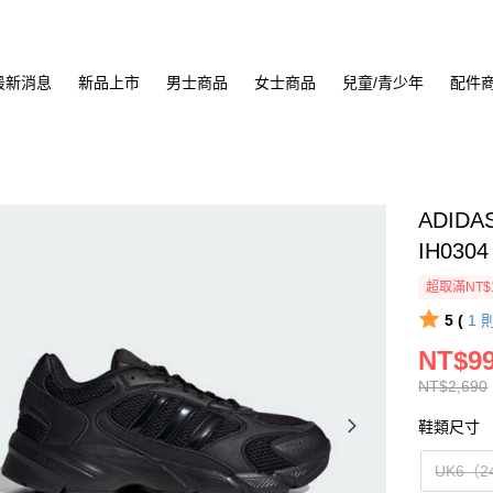
最新消息
新品上市
男士商品
女士商品
兒童/青少年
配件
ADIDA
IH0304
超取滿NT$
5 (
1
NT$9
NT$2,690
鞋類尺寸
UK6（2