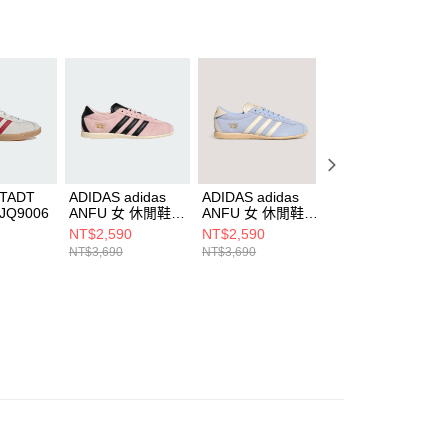
AFTEE先享後付」時，將依據個別帳號之用戶狀況，依本公司
核予不同之上限額度；若仍有額度不足之情形，本公司將視審查
用戶進行身份認證。
一人註冊多個帳號或使用他人資訊註冊。若發現惡意使用之情
科技股份有限公司將有權停止該用戶之使用額度並採取法律行
STADT
ADIDAS adidas
ADIDAS adidas
ADIDAS adidas
JQ9006
ANFU 女 休閒鞋
ANFU 女 休閒鞋
ANFU 女 休閒鞋
KJ3955
KJ3956
LA1352
NT$2,590
NT$2,590
NT$3,270
NT$3,690
NT$3,690
NT$4,090