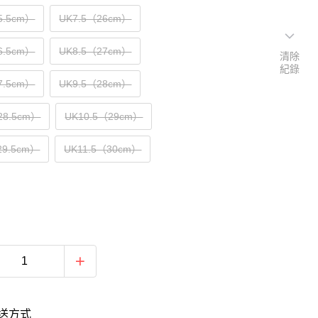
5.5cm）
UK7.5（26cm）
6.5cm）
UK8.5（27cm）
清除
紀錄
7.5cm）
UK9.5（28cm）
28.5cm）
UK10.5（29cm）
29.5cm）
UK11.5（30cm）
送方式