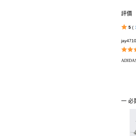
評價
5
(
jay471
ADID
一 必