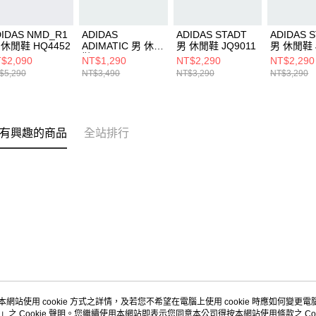
DIDAS NMD_R1
ADIDAS
ADIDAS STADT
ADIDAS 
 休閒鞋 HQ4452
ADIMATIC 男 休閒
男 休閒鞋 JQ9011
男 休閒鞋 
鞋 ID3947
$2,090
NT$1,290
NT$2,290
NT$2,290
$5,290
NT$3,490
NT$3,290
NT$3,290
有興趣的商品
全站排行
本網站使用 cookie 方式之詳情，及若您不希望在電腦上使用 cookie 時應如何變更電腦的
」之 Cookie 聲明。您繼續使用本網站即表示您同意本公司得按本網站使用條款之 Coo
關於我們
客服資訊