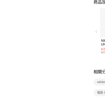
商品加
NI
U
1P
NT
統
NT
相關
adid
慢跑