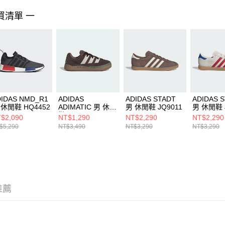
任。
買清單 一
４．使用「
即時審查
結果請求
５．嚴禁
形，恩沛
動。
DIDAS NMD_R1
ADIDAS
ADIDAS STADT
ADIDAS 
 休閒鞋 HQ4452
ADIMATIC 男 休閒
男 休閒鞋 JQ9011
男 休閒鞋 
鞋 ID3947
$2,090
NT$1,290
NT$2,290
NT$2,290
$5,290
NT$3,490
NT$3,290
NT$3,290
推薦