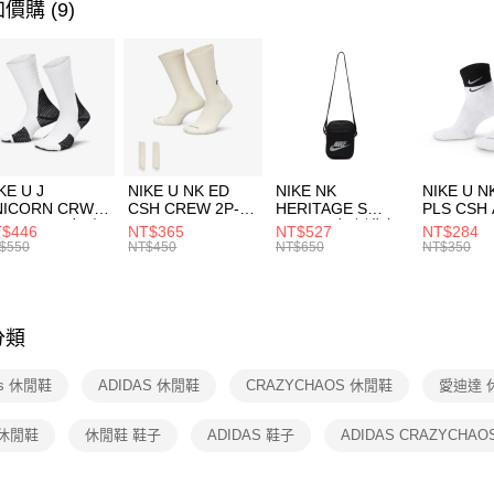
運動類型
運送方式
價購 (9)
１．簡單
２．便利
7-11取貨
３．安心
每筆NT$1
【「AFT
宅配
１．於結帳
付」結帳
每筆NT$1
２．訂單
３．收到繳
付款後門
KE U J
NIKE U NK ED
NIKE NK
NIKE U N
／ATM／
NICORN CRW
CSH CREW 2P-
HERITAGE S
PLS CSH 
每筆NT$1
※ 請注意
R -160 男女 中
144 EMBRDY 男
SMIT 男女 側背包
144 DBL
$446
NT$365
NT$527
NT$284
絡購買商品
襪 FZ3393100
女 短統襪
BA5871010
襪 DH405
$550
NT$450
NT$650
NT$350
先享後付
FZ3073133
※ 交易是
是否繳費成
付客戶支
分類
【注意事
１．透過由
as 休閒鞋
ADIDAS 休閒鞋
CRAZYCHAOS 休閒鞋
愛迪達 
交易，需
求債權轉
２．關於
 休閒鞋
休閒鞋 鞋子
ADIDAS 鞋子
ADIDAS CRAZYCHAO
https://aft
３．未成
「AFTE