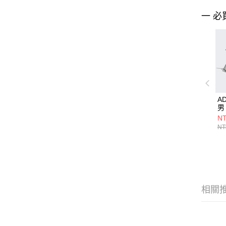
一 必
A
男
NT
NT
相關