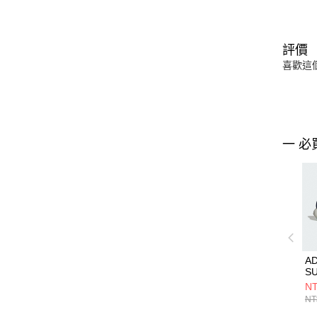
評價
喜歡這
一 必
AD
S
RI
NT
鞋 
NT