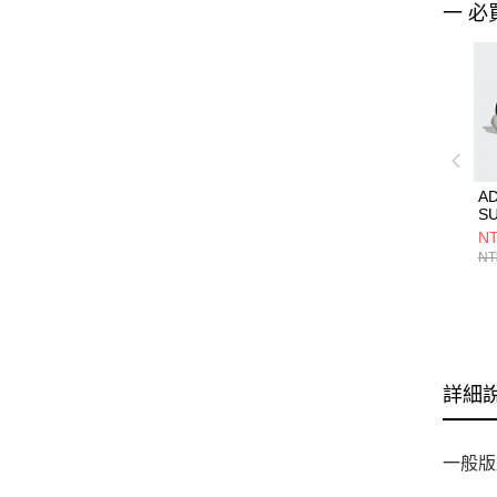
一 必
AD
S
RI
NT
鞋 
NT
詳細
一般版