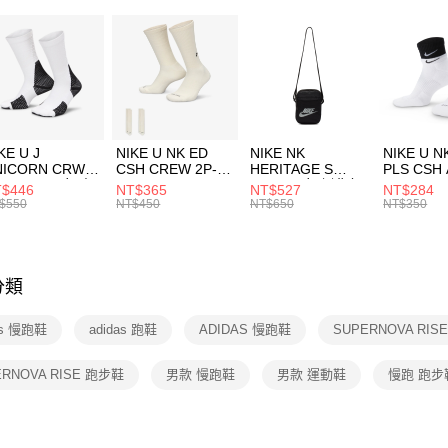
２．便利
7-11取貨
３．安心
每筆NT$1
【「AFT
宅配
１．於結帳
付」結帳
每筆NT$1
２．訂單
３．收到繳
付款後門
KE U J
NIKE U NK ED
NIKE NK
NIKE U N
／ATM／
NICORN CRW
CSH CREW 2P-
HERITAGE S
PLS CSH 
每筆NT$1
※ 請注意
R -160 男女 中
144 EMBRDY 男
SMIT 男女 側背包
144 DBL
$446
NT$365
NT$527
NT$284
絡購買商品
襪 FZ3393100
女 短統襪
BA5871010
襪 DH405
$550
NT$450
NT$650
NT$350
先享後付
FZ3073133
※ 交易是
是否繳費成
付客戶支
分類
【注意事
１．透過由
as 慢跑鞋
adidas 跑鞋
ADIDAS 慢跑鞋
SUPERNOVA RIS
交易，需
求債權轉
２．關於
ERNOVA RISE 跑步鞋
男款 慢跑鞋
男款 運動鞋
慢跑 跑步
https://aft
３．未成
「AFTE
任。