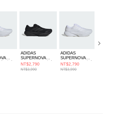
AFTEE先享後付」時，將依據個別帳號之用戶狀況，依本公司
核予不同之上限額度；若仍有額度不足之情形，本公司將視審查
用戶進行身份認證。
一人註冊多個帳號或使用他人資訊註冊。若發現惡意使用之情
科技股份有限公司將有權停止該用戶之使用額度並採取法律行
ADIDAS
ADIDAS
ADIDAS
OVA
SUPERNOVA
SUPERNOVA
SUPERNOVA
W 女 跑步
RISE 3 M 男 跑步
RISE 3 M 男 跑步
RISE 3 W 女 跑步
NT$2,790
NT$2,790
NT$3,190
8
鞋 JR2280
鞋 JP8673
鞋 KI3617
NT$3,990
NT$3,990
NT$3,990