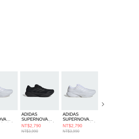
ADIDAS
ADIDAS
ADIDAS
OVA
SUPERNOVA
SUPERNOVA
SUPERNOVA
W 女 跑步
RISE 3 M 男 跑步
RISE 3 M 男 跑步
RISE 3 W 女 跑步
NT$2,790
NT$2,790
NT$3,190
8
鞋 JR2280
鞋 JP8673
鞋 KI3617
NT$3,990
NT$3,990
NT$3,990