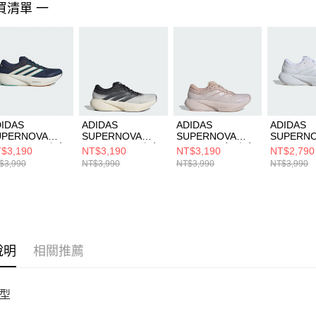
買清單 一
４．使用「
即時審查
結果請求
５．嚴禁
形，恩沛
動。
IDAS
ADIDAS
ADIDAS
ADIDAS
UPERNOVA
SUPERNOVA
SUPERNOVA
SUPERN
SE 3 M 男 跑步
RISE 3 M 男 跑步
RISE 3 W 女 跑步
RISE 3 
$3,190
NT$3,190
NT$3,190
NT$2,790
KK1920
鞋 KK1202
鞋 JR2285
鞋 JR738
$3,990
NT$3,990
NT$3,990
NT$3,990
說明
相關推薦
型