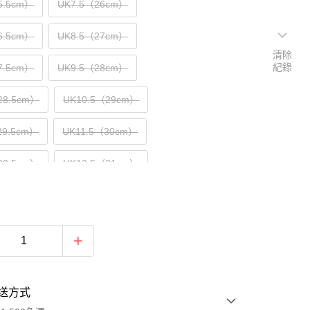
5.5cm）
UK7.5（26cm）
6.5cm）
UK8.5（27cm）
清除
紀錄
7.5cm）
UK9.5（28cm）
28.5cm）
UK10.5（29cm）
29.5cm）
UK11.5（30cm）
30.5cm）
UK12.5（31cm）
送方式