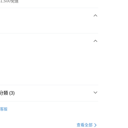
1,500免運
次付款
期付款
0 利率 每期
NT$1,296
21家銀行
庫商業銀行
第一商業銀行
業銀行
彰化商業銀行
業儲蓄銀行
台北富邦商業銀行
華商業銀行
兆豐國際商業銀行
小企業銀行
台中商業銀行
台灣）商業銀行
華泰商業銀行
業銀行
遠東國際商業銀行
類 (3)
業銀行
永豐商業銀行
享後付
業銀行
星展（台灣）商業銀行
IDAS
全系列鞋款
客服
際商業銀行
中國信託商業銀行
FTEE先享後付」】
鞋類
跑步鞋/慢跑鞋
天信用卡公司
先享後付是「在收到商品之後才付款」的支付方式。 讓您購物簡單
心！
跑步訓練
鞋
查看全部
：不需註冊會員、不需綁卡、不需儲值。