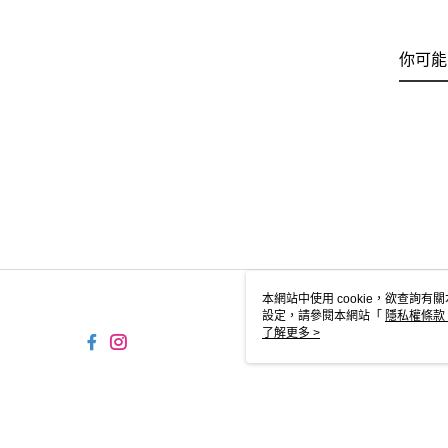
你可能
本網站中使用 cookie，欲查詢有關
設定，請參閱本網站「
隱私權條款
使用 cookie。
了解更多 >