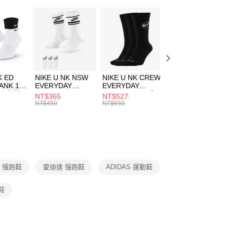
：只要手機號碼，簡訊認證，即可結帳。
(快速到店)
：先確認商品／服務後，再付款。
00，滿NT$1,500(含以上)免運費
EE先享後付」結帳流程】
方式選擇「AFTEE先享後付」後，將跳轉至「AFTEE先享後
頁面，進行簡訊認證並確認金額後，即可完成結帳。
00，滿NT$1,500(含以上)免運費
成立數日內，您將收到繳費通知簡訊。
費通知簡訊後14天內，點擊此簡訊中的連結，可透過四大超商
市自取
K ED
NIKE U NK NSW
NIKE U NK CREW
NIKE U NK
網路銀行／等多元方式進行付款，方視為交易完成。
ANK 1P
EVERYDAY
EVERYDAY
EVERYDAY LTW
00，滿NT$1,500(含以上)免運費
：結帳手續完成當下不需立刻繳費，但若您需要取消訂單，請聯
 男 中統
ESSENTIAL CR
BBALL 3PR 男女
ANKLE 3PR 男女
NT$365
NT$527
NT$365
的店家。未經商家同意取消之訂單仍視為有效，需透過AFTEE
8104
男女 短統襪
長統襪
踝襪 SX7677010
NT$450
NT$650
NT$450
繳納相關費用。
DX5089103
DA2123010
否成功請以「AFTEE先享後付 」之結帳頁面顯示為準，若有關於
功／繳費後需取消欲退款等相關疑問，請聯繫「AFTEE先享後
援中心」
https://netprotections.freshdesk.com/support/home
項】
恩沛科技股份有限公司提供之「AFTEE先享後付」服務完成之
E 慢跑鞋
愛迪達 慢跑鞋
ADIDAS 運動鞋
依本服務之必要範圍內提供個人資料，並將交易相關給付款項請
讓予恩沛科技股份有限公司。
個人資料處理事宜，請瀏覽以下網址：
鞋
ee.tw/terms/#terms3
年的使用者請事先徵得法定代理人或監護人之同意方可使用
E先享後付」，若未經同意申辦者引起之損失，本公司不負相關責