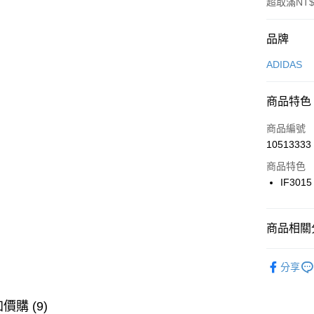
超取滿NT$
付款方式
品牌
信用卡一
ADIDAS
信用卡分
商品特色
3 期 
商品編號
合作金
LINE Pay
10513333
華南商
Apple Pay
上海商
商品特色
國泰世
IF3015
悠遊付
臺灣中
匯豐（
全盈+PAY
聯邦商
商品相關分
元大商
AFTEE先
玉山商
品牌
AD
相關說明
分享
台新國
【關於「A
男性商品
台灣樂
AFTEE
便利好安
運動類型
運送方式
價購 (9)
１．簡單