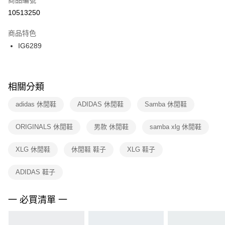
宅配
【「AFTEE先享後付」結帳流程】
１．於結帳方式選擇「AFTEE先享後付」後，將跳轉至「AFTEE先享後付」
10513250
每筆NT$100，滿NT$1,500(含以上)免運費
結帳頁面，進行簡訊認證並確認金額後，即可完成結帳。
２．訂單成立數日內，您將收到繳費通知簡訊。
商品特色
付款後門市自取
３．收到繳費通知簡訊後14天內，點擊此簡訊中的連結，可透過四大超商／
IG6289
每筆NT$100，滿NT$1,500(含以上)免運費
ATM／網路銀行／等多元方式進行付款，方視為交易完成。
※ 請注意：結帳手續完成當下不需立刻繳費，但若您需要取消訂單，請聯絡
購買商品的店家。未經商家同意取消之訂單仍視為有效，需透過AFTEE先享
後付繳納相關費用。
※ 交易是否成功請以「AFTEE先享後付 」之結帳頁面顯示為準，若有關於
相關分類
是否繳費成功／繳費後需取消欲退款等相關疑問，請聯繫「AFTEE先享後付
客戶支援中心」
https://netprotections.freshdesk.com/support/home
adidas 休閒鞋
ADIDAS 休閒鞋
Samba 休閒鞋
【注意事項】
ORIGINALS 休閒鞋
男款 休閒鞋
samba xlg 休閒鞋
１．透過由恩沛科技股份有限公司提供之「AFTEE先享後付」服務完成之交
易，需依本服務之必要範圍內提供個人資料，並將交易相關給付款項請求債
權轉讓予恩沛科技股份有限公司。
XLG 休閒鞋
休閒鞋 鞋子
XLG 鞋子
２．關於個人資料處理事宜，請瀏覽以下網址：
https://aftee.tw/terms/#terms3
ADIDAS 鞋子
３．未成年的使用者請事先徵得法定代理人或監護人之同意方可使用
「AFTEE先享後付」，若未經同意申辦者引起之損失，本公司不負相關責
任。
一 必買清單 一
４．使用「AFTEE先享後付」時，將依據個別帳號之用戶狀況，依本公司即
時審查核予不同之上限額度；若仍有額度不足之情形，本公司將視審查結果
請求用戶進行身份認證。