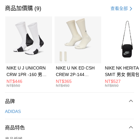
信用卡一次付款
商品加價購 (9)
查看全部
信用卡分期付款
3 期 0 利率 每期
NT$1,296
21家銀行
合作金庫商業銀行
第一商業銀行
LINE Pay
華南商業銀行
彰化商業銀行
Apple Pay
上海商業儲蓄銀行
台北富邦商業銀行
國泰世華商業銀行
兆豐國際商業銀行
悠遊付
臺灣中小企業銀行
台中商業銀行
NIKE U J UNICORN
NIKE U NK ED CSH
NIKE NK HERIT
匯豐（台灣）商業銀行
華泰商業銀行
CRW 1PR -160 男女
CREW 2P-144
SMIT 男女 側背
全盈+PAY
聯邦商業銀行
遠東國際商業銀行
中統襪 FZ3393100
EMBRDY 男女 短統襪
BA5871010
NT$446
NT$365
NT$527
元大商業銀行
永豐商業銀行
NT$550
NT$450
NT$650
AFTEE先享後付
FZ3073133
玉山商業銀行
星展（台灣）商業銀行
相關說明
台新國際商業銀行
中國信託商業銀行
品牌
【關於「AFTEE先享後付」】
台灣樂天信用卡公司
AFTEE先享後付是「在收到商品之後才付款」的支付方式。 讓您購物簡單
運送方式
ADIDAS
便利好安心！
１．簡單：不需註冊會員、不需綁卡、不需儲值。
7-11取貨(快速到店)
２．便利：只要手機號碼，簡訊認證，即可結帳。
商品特色
每筆NT$100，滿NT$1,500(含以上)免運費
３．安心：先確認商品／服務後，再付款。
商品編號