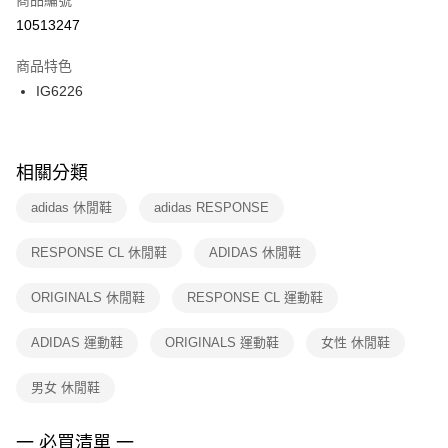
宅配
【「AFTEE先享後付」結帳流程】
１．於結帳方式選擇「AFTEE先享後付」後，將跳轉至「AFTEE先享後付」
10513247
每筆NT$100，滿NT$1,500(含以上)免運費
結帳頁面，進行簡訊認證並確認金額後，即可完成結帳。
２．訂單成立數日內，您將收到繳費通知簡訊。
商品特色
付款後門市自取
３．收到繳費通知簡訊後14天內，點擊此簡訊中的連結，可透過四大超商／
IG6226
每筆NT$100，滿NT$1,500(含以上)免運費
ATM／網路銀行／等多元方式進行付款，方視為交易完成。
※ 請注意：結帳手續完成當下不需立刻繳費，但若您需要取消訂單，請聯絡
購買商品的店家。未經商家同意取消之訂單仍視為有效，需透過AFTEE先享
後付繳納相關費用。
※ 交易是否成功請以「AFTEE先享後付 」之結帳頁面顯示為準，若有關於
相關分類
是否繳費成功／繳費後需取消欲退款等相關疑問，請聯繫「AFTEE先享後付
客戶支援中心」
https://netprotections.freshdesk.com/support/home
adidas 休閒鞋
adidas RESPONSE
【注意事項】
RESPONSE CL 休閒鞋
ADIDAS 休閒鞋
１．透過由恩沛科技股份有限公司提供之「AFTEE先享後付」服務完成之交
易，需依本服務之必要範圍內提供個人資料，並將交易相關給付款項請求債
權轉讓予恩沛科技股份有限公司。
ORIGINALS 休閒鞋
RESPONSE CL 運動鞋
２．關於個人資料處理事宜，請瀏覽以下網址：
https://aftee.tw/terms/#terms3
ADIDAS 運動鞋
ORIGINALS 運動鞋
女性 休閒鞋
３．未成年的使用者請事先徵得法定代理人或監護人之同意方可使用
「AFTEE先享後付」，若未經同意申辦者引起之損失，本公司不負相關責
任。
男女 休閒鞋
４．使用「AFTEE先享後付」時，將依據個別帳號之用戶狀況，依本公司即
時審查核予不同之上限額度；若仍有額度不足之情形，本公司將視審查結果
請求用戶進行身份認證。
一 必買清單 一