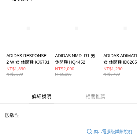
５．嚴禁一人註冊多個帳號或使用他人資訊註冊。若發現惡意使用之情形，
恩沛科技股份有限公司將有權停止該用戶之使用額度並採取法律行動。
ADIDAS RESPONSE
ADIDAS NMD_R1 男
ADIDAS ADIMAT
2 W 女 休閒鞋 KJ6791
休閒鞋 HQ4452
女 休閒鞋 ID8265
NT$1,890
NT$2,090
NT$1,290
NT$2,690
NT$5,290
NT$3,490
詳細說明
相關推薦
一般版型
顯示電腦版詳細說明