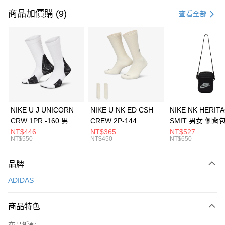
信用卡一次付款
商品加價購 (9)
查看全部
信用卡分期付款
3 期 0 利率 每期
NT$1,430
21家銀行
合作金庫商業銀行
第一商業銀行
LINE Pay
華南商業銀行
彰化商業銀行
Apple Pay
上海商業儲蓄銀行
台北富邦商業銀行
國泰世華商業銀行
兆豐國際商業銀行
悠遊付
臺灣中小企業銀行
台中商業銀行
NIKE U J UNICORN
NIKE U NK ED CSH
NIKE NK HERIT
匯豐（台灣）商業銀行
華泰商業銀行
CRW 1PR -160 男女
CREW 2P-144
SMIT 男女 側背
全盈+PAY
聯邦商業銀行
遠東國際商業銀行
中統襪 FZ3393100
EMBRDY 男女 短統襪
BA5871010
NT$446
NT$365
NT$527
元大商業銀行
永豐商業銀行
NT$550
NT$450
NT$650
AFTEE先享後付
FZ3073133
玉山商業銀行
星展（台灣）商業銀行
相關說明
台新國際商業銀行
中國信託商業銀行
品牌
【關於「AFTEE先享後付」】
台灣樂天信用卡公司
AFTEE先享後付是「在收到商品之後才付款」的支付方式。 讓您購物簡單
運送方式
ADIDAS
便利好安心！
１．簡單：不需註冊會員、不需綁卡、不需儲值。
7-11取貨(快速到店)
２．便利：只要手機號碼，簡訊認證，即可結帳。
商品特色
每筆NT$100，滿NT$1,500(含以上)免運費
３．安心：先確認商品／服務後，再付款。
商品編號