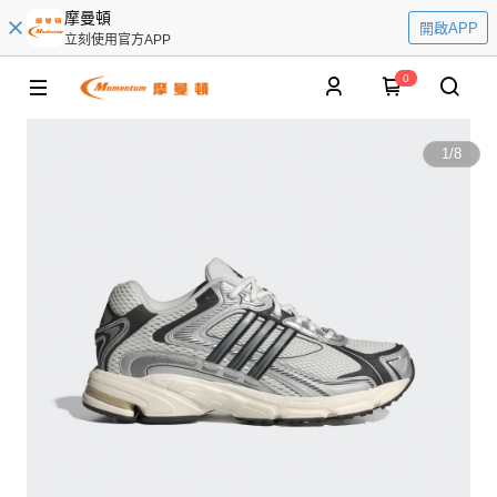
摩曼頓
開啟APP
立刻使用官方APP
0
1
/
8