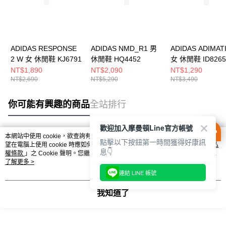
ADIDAS RESPONSE
ADIDAS NMD_R1 男
ADIDAS ADIMAT
2 W 女 休閒鞋 KJ6791
休閒鞋 HQ4452
女 休閒鞋 ID8265
NT$1,890
NT$2,090
NT$1,290
NT$2,690
NT$5,290
NT$3,490
你可能有興趣的商品
全站排行
歡迎加入摩曼頓Line官方帳號
本網站中使用 cookie，欲查詢有關本網站使用 cookie 方式之詳情，及若您不希
點擊以下按鈕第一時間獲得好康訊
熱門標籤
望在電腦上使用 cookie 時應如何變更電腦的 cookie 設定，請參閱本網站「
隱私
息👇
權條款
」之 Cookie 聲明。您繼續使用本網站即表示您同意本公司得按本網站使
用條款之 Cookie 聲明使用 cookie。
了解更多 >
連結 LINE 帳號
我知道了