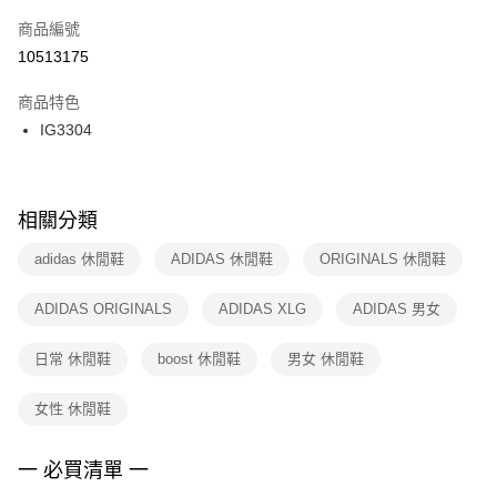
商品編號
宅配
【「AFTEE先享後付」結帳流程】
１．於結帳方式選擇「AFTEE先享後付」後，將跳轉至「AFTEE先享後付」
10513175
每筆NT$100，滿NT$1,500(含以上)免運費
結帳頁面，進行簡訊認證並確認金額後，即可完成結帳。
２．訂單成立數日內，您將收到繳費通知簡訊。
商品特色
付款後門市自取
３．收到繳費通知簡訊後14天內，點擊此簡訊中的連結，可透過四大超商／
IG3304
每筆NT$100，滿NT$1,500(含以上)免運費
ATM／網路銀行／等多元方式進行付款，方視為交易完成。
※ 請注意：結帳手續完成當下不需立刻繳費，但若您需要取消訂單，請聯絡
購買商品的店家。未經商家同意取消之訂單仍視為有效，需透過AFTEE先享
後付繳納相關費用。
※ 交易是否成功請以「AFTEE先享後付 」之結帳頁面顯示為準，若有關於
相關分類
是否繳費成功／繳費後需取消欲退款等相關疑問，請聯繫「AFTEE先享後付
客戶支援中心」
https://netprotections.freshdesk.com/support/home
adidas 休閒鞋
ADIDAS 休閒鞋
ORIGINALS 休閒鞋
【注意事項】
ADIDAS ORIGINALS
ADIDAS XLG
ADIDAS 男女
１．透過由恩沛科技股份有限公司提供之「AFTEE先享後付」服務完成之交
易，需依本服務之必要範圍內提供個人資料，並將交易相關給付款項請求債
權轉讓予恩沛科技股份有限公司。
日常 休閒鞋
boost 休閒鞋
男女 休閒鞋
２．關於個人資料處理事宜，請瀏覽以下網址：
https://aftee.tw/terms/#terms3
女性 休閒鞋
３．未成年的使用者請事先徵得法定代理人或監護人之同意方可使用
「AFTEE先享後付」，若未經同意申辦者引起之損失，本公司不負相關責
任。
一 必買清單 一
４．使用「AFTEE先享後付」時，將依據個別帳號之用戶狀況，依本公司即
時審查核予不同之上限額度；若仍有額度不足之情形，本公司將視審查結果