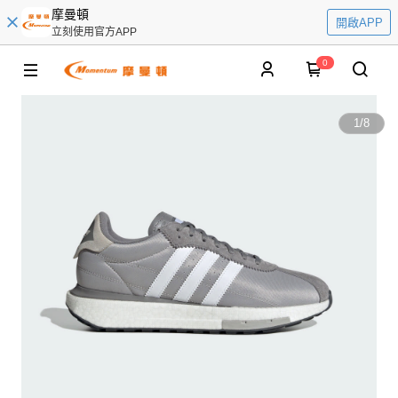
摩曼頓
開啟APP
立刻使用官方APP
0
1
/
8