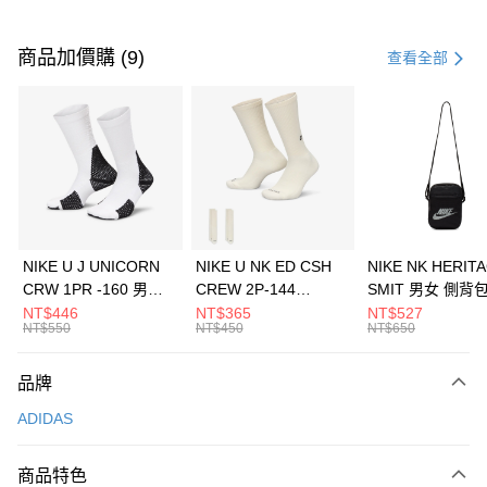
付款方式
信用卡一次付款
商品加價購 (9)
查看全部
信用卡分期付款
3 期 0 利率 每期
NT$1,430
21家銀行
合作金庫商業銀行
第一商業銀行
LINE Pay
華南商業銀行
彰化商業銀行
Apple Pay
上海商業儲蓄銀行
台北富邦商業銀行
國泰世華商業銀行
兆豐國際商業銀行
悠遊付
臺灣中小企業銀行
台中商業銀行
NIKE U J UNICORN
NIKE U NK ED CSH
NIKE NK HERIT
匯豐（台灣）商業銀行
華泰商業銀行
CRW 1PR -160 男女
CREW 2P-144
SMIT 男女 側背
全盈+PAY
聯邦商業銀行
遠東國際商業銀行
中統襪 FZ3393100
EMBRDY 男女 短統襪
BA5871010
NT$446
NT$365
NT$527
元大商業銀行
永豐商業銀行
NT$550
NT$450
NT$650
AFTEE先享後付
FZ3073133
玉山商業銀行
星展（台灣）商業銀行
相關說明
台新國際商業銀行
中國信託商業銀行
品牌
【關於「AFTEE先享後付」】
台灣樂天信用卡公司
AFTEE先享後付是「在收到商品之後才付款」的支付方式。 讓您購物簡單
運送方式
ADIDAS
便利好安心！
１．簡單：不需註冊會員、不需綁卡、不需儲值。
7-11取貨(快速到店)
２．便利：只要手機號碼，簡訊認證，即可結帳。
商品特色
每筆NT$100，滿NT$1,500(含以上)免運費
３．安心：先確認商品／服務後，再付款。