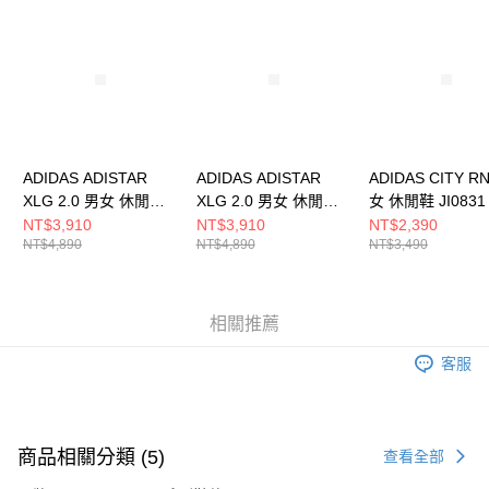
請求用戶進行身份認證。
５．嚴禁一人註冊多個帳號或使用他人資訊註冊。若發現惡意使用之情形，
恩沛科技股份有限公司將有權停止該用戶之使用額度並採取法律行動。
ADIDAS ADISTAR
ADIDAS ADISTAR
ADIDAS CITY R
XLG 2.0 男女 休閒鞋
XLG 2.0 男女 休閒鞋
女 休閒鞋 JI0831
HQ7553
HQ7554
NT$3,910
NT$3,910
NT$2,390
NT$4,890
NT$4,890
NT$3,490
相關推薦
客服
商品相關分類 (5)
查看全部