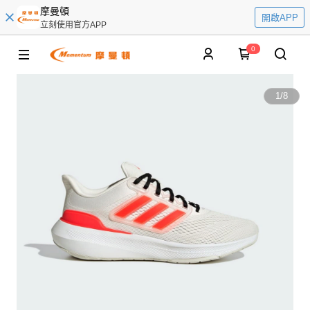
摩曼頓
開啟APP
立刻使用官方APP
0
1
/
8