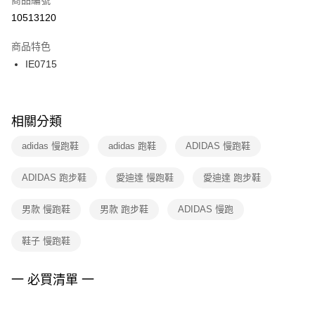
宅配
【「AFTEE先享後付」結帳流程】
１．於結帳方式選擇「AFTEE先享後付」後，將跳轉至「AFTEE先享後付」
10513120
每筆NT$100，滿NT$1,500(含以上)免運費
結帳頁面，進行簡訊認證並確認金額後，即可完成結帳。
２．訂單成立數日內，您將收到繳費通知簡訊。
商品特色
付款後門市自取
３．收到繳費通知簡訊後14天內，點擊此簡訊中的連結，可透過四大超商／
IE0715
每筆NT$100，滿NT$1,500(含以上)免運費
ATM／網路銀行／等多元方式進行付款，方視為交易完成。
※ 請注意：結帳手續完成當下不需立刻繳費，但若您需要取消訂單，請聯絡
購買商品的店家。未經商家同意取消之訂單仍視為有效，需透過AFTEE先享
後付繳納相關費用。
※ 交易是否成功請以「AFTEE先享後付 」之結帳頁面顯示為準，若有關於
相關分類
是否繳費成功／繳費後需取消欲退款等相關疑問，請聯繫「AFTEE先享後付
客戶支援中心」
https://netprotections.freshdesk.com/support/home
adidas 慢跑鞋
adidas 跑鞋
ADIDAS 慢跑鞋
【注意事項】
ADIDAS 跑步鞋
愛迪達 慢跑鞋
愛迪達 跑步鞋
１．透過由恩沛科技股份有限公司提供之「AFTEE先享後付」服務完成之交
易，需依本服務之必要範圍內提供個人資料，並將交易相關給付款項請求債
權轉讓予恩沛科技股份有限公司。
男款 慢跑鞋
男款 跑步鞋
ADIDAS 慢跑
２．關於個人資料處理事宜，請瀏覽以下網址：
https://aftee.tw/terms/#terms3
鞋子 慢跑鞋
３．未成年的使用者請事先徵得法定代理人或監護人之同意方可使用
「AFTEE先享後付」，若未經同意申辦者引起之損失，本公司不負相關責
任。
一 必買清單 一
４．使用「AFTEE先享後付」時，將依據個別帳號之用戶狀況，依本公司即
時審查核予不同之上限額度；若仍有額度不足之情形，本公司將視審查結果
請求用戶進行身份認證。