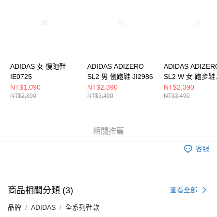
５．嚴禁一人註冊多個帳號或使用他人資訊註冊。若發現惡意使用之情形，
恩沛科技股份有限公司將有權停止該用戶之使用額度並採取法律行動。
ADIDAS 女 慢跑鞋
ADIDAS ADIZERO
ADIDAS ADIZER
IE0725
SL2 男 慢跑鞋 JI2986
SL2 W 女 跑步鞋
JI2992
NT$1,090
NT$2,390
NT$2,390
NT$2,890
NT$3,490
NT$3,490
相關推薦
客服
商品相關分類 (3)
查看全部
品牌
ADIDAS
全系列鞋款