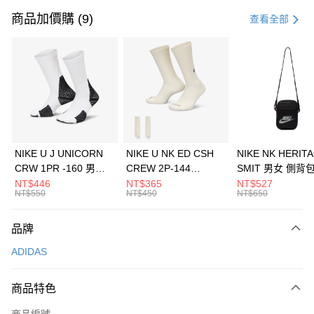
信用卡一次付款
商品加價購 (9)
查看全部
信用卡分期付款
3 期 0 利率 每期
NT$963
21家銀行
合作金庫商業銀行
第一商業銀行
LINE Pay
華南商業銀行
彰化商業銀行
Apple Pay
上海商業儲蓄銀行
台北富邦商業銀行
國泰世華商業銀行
兆豐國際商業銀行
悠遊付
臺灣中小企業銀行
台中商業銀行
NIKE U J UNICORN
NIKE U NK ED CSH
NIKE NK HERIT
匯豐（台灣）商業銀行
華泰商業銀行
CRW 1PR -160 男女
CREW 2P-144
SMIT 男女 側背
全盈+PAY
聯邦商業銀行
遠東國際商業銀行
中統襪 FZ3393100
EMBRDY 男女 短統襪
BA5871010
NT$446
NT$365
NT$527
元大商業銀行
永豐商業銀行
NT$550
NT$450
NT$650
AFTEE先享後付
FZ3073133
玉山商業銀行
星展（台灣）商業銀行
相關說明
台新國際商業銀行
中國信託商業銀行
品牌
【關於「AFTEE先享後付」】
台灣樂天信用卡公司
AFTEE先享後付是「在收到商品之後才付款」的支付方式。 讓您購物簡單
運送方式
ADIDAS
便利好安心！
１．簡單：不需註冊會員、不需綁卡、不需儲值。
7-11取貨(快速到店)
２．便利：只要手機號碼，簡訊認證，即可結帳。
商品特色
每筆NT$100，滿NT$1,500(含以上)免運費
３．安心：先確認商品／服務後，再付款。
商品編號