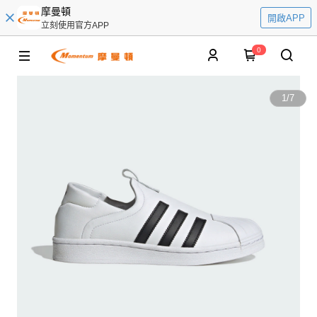
摩曼頓
開啟APP
立刻使用官方APP
0
1
/
7