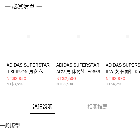
請求用戶進行身份認證。
一 必買清單 一
５．嚴禁一人註冊多個帳號或使用他人資訊註冊。若發現惡意使用之情形，
恩沛科技股份有限公司將有權停止該用戶之使用額度並採取法律行動。
ADIDAS SUPERSTAR
ADIDAS SUPERSTAR
ADIDAS SUPER
II SLIP-ON 男女 休閒
ADV 男 休閒鞋 IE0669
II W 女 休閒鞋 KI
鞋 KH8210
NT$2,950
NT$2,590
NT$2,990
NT$3,690
NT$3,690
NT$4,290
詳細說明
相關推薦
一般版型