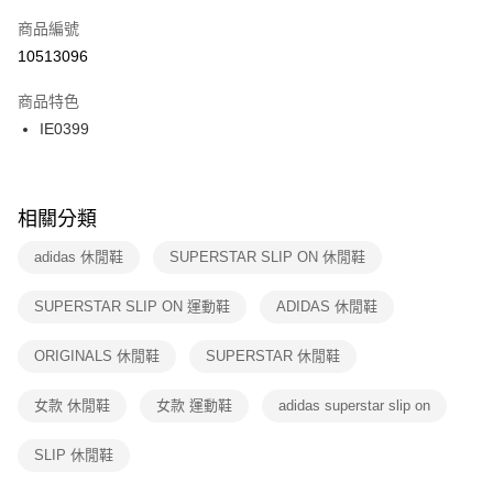
商品編號
宅配
【「AFTEE先享後付」結帳流程】
１．於結帳方式選擇「AFTEE先享後付」後，將跳轉至「AFTEE先享後付」
10513096
每筆NT$100，滿NT$1,500(含以上)免運費
結帳頁面，進行簡訊認證並確認金額後，即可完成結帳。
２．訂單成立數日內，您將收到繳費通知簡訊。
商品特色
付款後門市自取
３．收到繳費通知簡訊後14天內，點擊此簡訊中的連結，可透過四大超商／
IE0399
每筆NT$100，滿NT$1,500(含以上)免運費
ATM／網路銀行／等多元方式進行付款，方視為交易完成。
※ 請注意：結帳手續完成當下不需立刻繳費，但若您需要取消訂單，請聯絡
購買商品的店家。未經商家同意取消之訂單仍視為有效，需透過AFTEE先享
後付繳納相關費用。
※ 交易是否成功請以「AFTEE先享後付 」之結帳頁面顯示為準，若有關於
相關分類
是否繳費成功／繳費後需取消欲退款等相關疑問，請聯繫「AFTEE先享後付
客戶支援中心」
https://netprotections.freshdesk.com/support/home
adidas 休閒鞋
SUPERSTAR SLIP ON 休閒鞋
【注意事項】
SUPERSTAR SLIP ON 運動鞋
ADIDAS 休閒鞋
１．透過由恩沛科技股份有限公司提供之「AFTEE先享後付」服務完成之交
易，需依本服務之必要範圍內提供個人資料，並將交易相關給付款項請求債
權轉讓予恩沛科技股份有限公司。
ORIGINALS 休閒鞋
SUPERSTAR 休閒鞋
２．關於個人資料處理事宜，請瀏覽以下網址：
https://aftee.tw/terms/#terms3
女款 休閒鞋
女款 運動鞋
adidas superstar slip on
３．未成年的使用者請事先徵得法定代理人或監護人之同意方可使用
「AFTEE先享後付」，若未經同意申辦者引起之損失，本公司不負相關責
任。
SLIP 休閒鞋
４．使用「AFTEE先享後付」時，將依據個別帳號之用戶狀況，依本公司即
時審查核予不同之上限額度；若仍有額度不足之情形，本公司將視審查結果