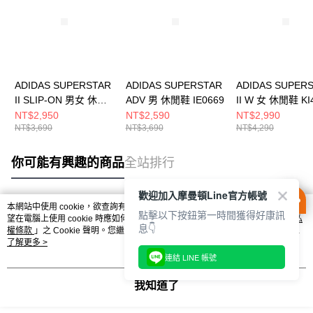
ADIDAS SUPERSTAR
ADIDAS SUPERSTAR
ADIDAS SUPER
II SLIP-ON 男女 休閒
ADV 男 休閒鞋 IE0669
II W 女 休閒鞋 KI
鞋 KH8210
NT$2,950
NT$2,590
NT$2,990
NT$3,690
NT$3,690
NT$4,290
你可能有興趣的商品
全站排行
歡迎加入摩曼頓Line官方帳號
本網站中使用 cookie，欲查詢有關本網站使用 cookie 方式之詳情，及若您不希
點擊以下按鈕第一時間獲得好康訊
熱門標籤
望在電腦上使用 cookie 時應如何變更電腦的 cookie 設定，請參閱本網站「
隱私
息👇
權條款
」之 Cookie 聲明。您繼續使用本網站即表示您同意本公司得按本網站使
用條款之 Cookie 聲明使用 cookie。
了解更多 >
連結 LINE 帳號
我知道了