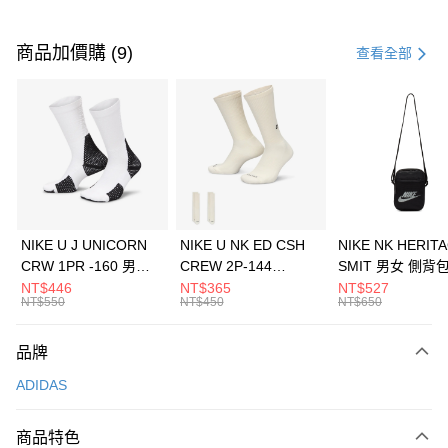
付款方式
信用卡一次付款
商品加價購 (9)
查看全部
信用卡分期付款
3 期 0 利率 每期
NT$963
21家銀行
合作金庫商業銀行
第一商業銀行
LINE Pay
華南商業銀行
彰化商業銀行
Apple Pay
上海商業儲蓄銀行
台北富邦商業銀行
國泰世華商業銀行
兆豐國際商業銀行
悠遊付
臺灣中小企業銀行
台中商業銀行
NIKE U J UNICORN
NIKE U NK ED CSH
NIKE NK HERIT
匯豐（台灣）商業銀行
華泰商業銀行
CRW 1PR -160 男女
CREW 2P-144
SMIT 男女 側背
全盈+PAY
聯邦商業銀行
遠東國際商業銀行
中統襪 FZ3393100
EMBRDY 男女 短統襪
BA5871010
NT$446
NT$365
NT$527
元大商業銀行
永豐商業銀行
NT$550
NT$450
NT$650
AFTEE先享後付
FZ3073133
玉山商業銀行
星展（台灣）商業銀行
相關說明
台新國際商業銀行
中國信託商業銀行
品牌
【關於「AFTEE先享後付」】
台灣樂天信用卡公司
AFTEE先享後付是「在收到商品之後才付款」的支付方式。 讓您購物簡單
運送方式
ADIDAS
便利好安心！
１．簡單：不需註冊會員、不需綁卡、不需儲值。
7-11取貨(快速到店)
２．便利：只要手機號碼，簡訊認證，即可結帳。
商品特色
每筆NT$100，滿NT$1,500(含以上)免運費
３．安心：先確認商品／服務後，再付款。