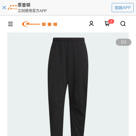
摩曼頓
開啟APP
立刻使用官方APP
0
1
/
1