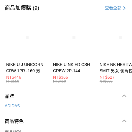
信用卡一次付款
商品加價購 (9)
查看全部
信用卡分期付款
3 期 0 利率 每期
NT$963
21家銀行
合作金庫商業銀行
第一商業銀行
LINE Pay
華南商業銀行
彰化商業銀行
Apple Pay
上海商業儲蓄銀行
台北富邦商業銀行
國泰世華商業銀行
兆豐國際商業銀行
悠遊付
臺灣中小企業銀行
台中商業銀行
NIKE U J UNICORN
NIKE U NK ED CSH
NIKE NK HERIT
匯豐（台灣）商業銀行
華泰商業銀行
CRW 1PR -160 男女
CREW 2P-144
SMIT 男女 側背
全盈+PAY
聯邦商業銀行
遠東國際商業銀行
中統襪 FZ3393100
EMBRDY 男女 短統襪
BA5871010
NT$446
NT$365
NT$527
元大商業銀行
永豐商業銀行
NT$550
NT$450
NT$650
AFTEE先享後付
FZ3073133
玉山商業銀行
星展（台灣）商業銀行
相關說明
台新國際商業銀行
中國信託商業銀行
品牌
【關於「AFTEE先享後付」】
台灣樂天信用卡公司
AFTEE先享後付是「在收到商品之後才付款」的支付方式。 讓您購物簡單
運送方式
ADIDAS
便利好安心！
１．簡單：不需註冊會員、不需綁卡、不需儲值。
7-11取貨(快速到店)
２．便利：只要手機號碼，簡訊認證，即可結帳。
商品特色
每筆NT$100，滿NT$1,500(含以上)免運費
３．安心：先確認商品／服務後，再付款。
商品編號