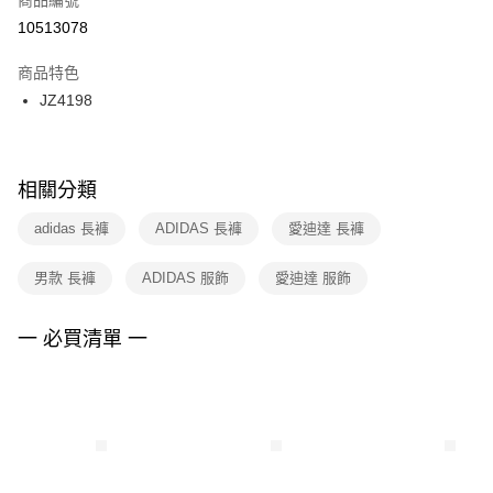
宅配
【「AFTEE先享後付」結帳流程】
１．於結帳方式選擇「AFTEE先享後付」後，將跳轉至「AFTEE先享後付」
10513078
每筆NT$100，滿NT$1,500(含以上)免運費
結帳頁面，進行簡訊認證並確認金額後，即可完成結帳。
２．訂單成立數日內，您將收到繳費通知簡訊。
商品特色
付款後門市自取
３．收到繳費通知簡訊後14天內，點擊此簡訊中的連結，可透過四大超商／
JZ4198
每筆NT$100，滿NT$1,500(含以上)免運費
ATM／網路銀行／等多元方式進行付款，方視為交易完成。
※ 請注意：結帳手續完成當下不需立刻繳費，但若您需要取消訂單，請聯絡
購買商品的店家。未經商家同意取消之訂單仍視為有效，需透過AFTEE先享
後付繳納相關費用。
※ 交易是否成功請以「AFTEE先享後付 」之結帳頁面顯示為準，若有關於
相關分類
是否繳費成功／繳費後需取消欲退款等相關疑問，請聯繫「AFTEE先享後付
客戶支援中心」
https://netprotections.freshdesk.com/support/home
adidas 長褲
ADIDAS 長褲
愛迪達 長褲
【注意事項】
男款 長褲
ADIDAS 服飾
愛迪達 服飾
１．透過由恩沛科技股份有限公司提供之「AFTEE先享後付」服務完成之交
易，需依本服務之必要範圍內提供個人資料，並將交易相關給付款項請求債
權轉讓予恩沛科技股份有限公司。
一 必買清單 一
２．關於個人資料處理事宜，請瀏覽以下網址：
https://aftee.tw/terms/#terms3
３．未成年的使用者請事先徵得法定代理人或監護人之同意方可使用
「AFTEE先享後付」，若未經同意申辦者引起之損失，本公司不負相關責
任。
４．使用「AFTEE先享後付」時，將依據個別帳號之用戶狀況，依本公司即
時審查核予不同之上限額度；若仍有額度不足之情形，本公司將視審查結果
請求用戶進行身份認證。