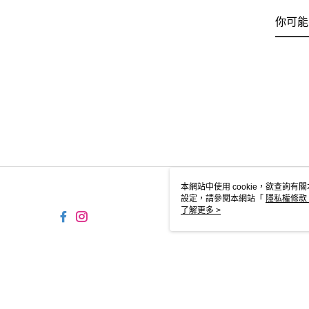
你可能
本網站中使用 cookie，欲查詢有關
設定，請參閱本網站「
隱私權條款
使用 cookie。
了解更多 >