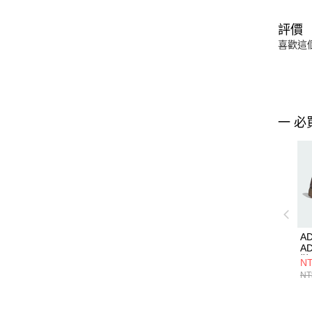
評價
喜歡這
一 必
AD
A
鞋 
NT
NT