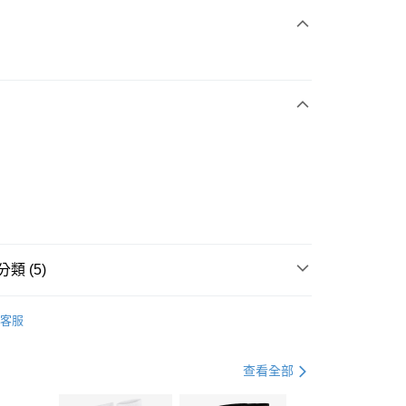
次付款
期付款
0 利率 每期
NT$1,163
21家銀行
庫商業銀行
第一商業銀行
業銀行
彰化商業銀行
業儲蓄銀行
台北富邦商業銀行
華商業銀行
兆豐國際商業銀行
小企業銀行
台中商業銀行
台灣）商業銀行
華泰商業銀行
業銀行
遠東國際商業銀行
類 (5)
業銀行
永豐商業銀行
享後付
業銀行
星展（台灣）商業銀行
IDAS
全系列鞋款
客服
際商業銀行
中國信託商業銀行
FTEE先享後付」】
鞋類
休閒鞋
天信用卡公司
先享後付是「在收到商品之後才付款」的支付方式。 讓您購物簡單
心！
休閒戶外
鞋
查看全部
：不需註冊會員、不需綁卡、不需儲值。
：只要手機號碼，簡訊認證，即可結帳。
ADIDAS-ORIGINALS潮流穿搭
(快速到店)