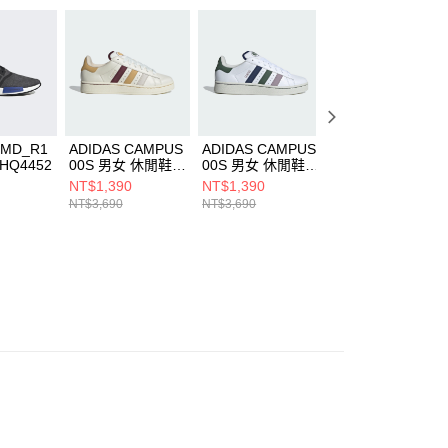
核予不同之上限額度；若仍有額度不足之情形，本公司將視審查
用戶進行身份認證。
一人註冊多個帳號或使用他人資訊註冊。若發現惡意使用之情
科技股份有限公司將有權停止該用戶之使用額度並採取法律行
NMD_R1
ADIDAS CAMPUS
ADIDAS CAMPUS
ADIDAS CITY
HQ4452
00S 男女 休閒鞋
00S 男女 休閒鞋
RNR 男女 休閒鞋
IH3278
IH3279
JI0831
NT$1,390
NT$1,390
NT$2,390
NT$3,690
NT$3,690
NT$3,490