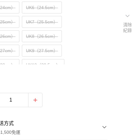
（24cm）
UK6（24.5cm）
（25cm）
UK7（25.5cm）
清除
紀錄
（26cm）
UK8（26.5cm）
（27cm）
UK9（27.5cm）
（28cm）
UK10（28.5cm）
5（29cm）
UK11（29.5cm）
5（30cm）
UK12（30.5cm）
送方式
1,500免運