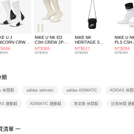
３．安心
每筆NT$1
促銷活動
【「AFT
宅配
１．於結帳
付」結帳
每筆NT$1
２．訂單
３．收到繳
付款後門
KE U J
NIKE U NK ED
NIKE NK
NIKE U N
／ATM／
NICORN CRW
CSH CREW 2P-
HERITAGE S
PLS CSH 
每筆NT$1
※ 請注意
R -160 男女 中
144 EMBRDY 男
SMIT 男女 側背包
144 DBL
$446
NT$365
NT$527
NT$284
絡購買商品
襪 FZ3393100
女 短統襪
BA5871010
襪 DH405
$550
NT$450
NT$650
NT$350
先享後付
FZ3073133
※ 交易是
是否繳費成
付客戶支
分類
【注意事
１．透過由
as 休閒鞋
adidas adimatic
adidas ADIMATIC
ADIDAS 休
交易，需
求債權轉
２．關於
DAS 運動鞋
ADIMATIC 運動鞋
男女款 休閒鞋
日常休閒 運
https://aft
３．未成
「AFTE
任。
買清單 一
４．使用「