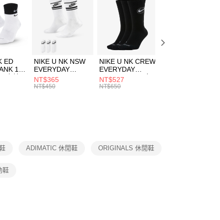
：先確認商品／服務後，再付款。
00，滿NT$1,500(含以上)免運費
春日輕出走｜休閒鞋 4折起
EE先享後付」結帳流程】
方式選擇「AFTEE先享後付」後，將跳轉至「AFTEE先享後
頁面，進行簡訊認證並確認金額後，即可完成結帳。
00，滿NT$1,500(含以上)免運費
成立數日內，您將收到繳費通知簡訊。
費通知簡訊後14天內，點擊此簡訊中的連結，可透過四大超商
市自取
K ED
NIKE U NK NSW
NIKE U NK CREW
NIKE U NK
網路銀行／等多元方式進行付款，方視為交易完成。
ANK 1P
EVERYDAY
EVERYDAY
EVERYDAY LTW
00，滿NT$1,500(含以上)免運費
：結帳手續完成當下不需立刻繳費，但若您需要取消訂單，請聯
 男 中統
ESSENTIAL CR
BBALL 3PR 男女
ANKLE 3PR 男女
NT$365
NT$527
NT$365
的店家。未經商家同意取消之訂單仍視為有效，需透過AFTEE
8104
男女 短統襪
長統襪
踝襪 SX7677010
NT$450
NT$650
NT$450
繳納相關費用。
DX5089103
DA2123010
否成功請以「AFTEE先享後付 」之結帳頁面顯示為準，若有關於
功／繳費後需取消欲退款等相關疑問，請聯繫「AFTEE先享後
援中心」
https://netprotections.freshdesk.com/support/home
項】
恩沛科技股份有限公司提供之「AFTEE先享後付」服務完成之
閒鞋
ADIMATIC 休閒鞋
ORIGINALS 休閒鞋
依本服務之必要範圍內提供個人資料，並將交易相關給付款項請
讓予恩沛科技股份有限公司。
個人資料處理事宜，請瀏覽以下網址：
動鞋
ee.tw/terms/#terms3
年的使用者請事先徵得法定代理人或監護人之同意方可使用
E先享後付」，若未經同意申辦者引起之損失，本公司不負相關責
AFTEE先享後付」時，將依據個別帳號之用戶狀況，依本公司