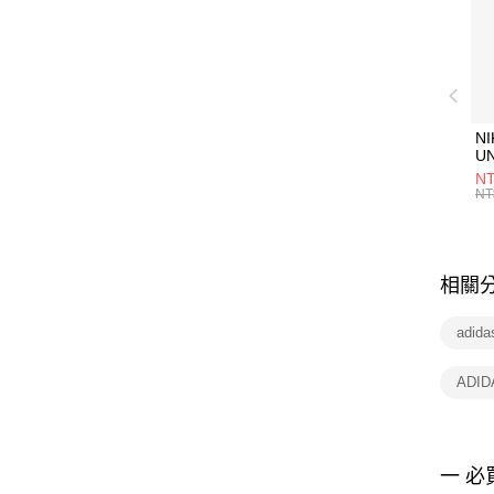
NI
U
1P
NT
統
NT
相關
adid
ADI
一 必