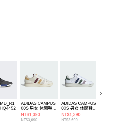
NMD_R1
ADIDAS CAMPUS
ADIDAS CAMPUS
ADIDAS CITY
HQ4452
00S 男女 休閒鞋
00S 男女 休閒鞋
RNR 男女 休閒鞋
IH3278
IH3279
JI0831
NT$1,390
NT$1,390
NT$2,390
NT$3,690
NT$3,690
NT$3,490