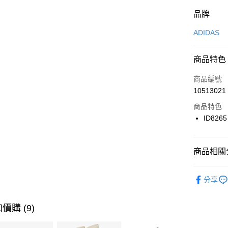
付款方式
品牌
信用卡一
ADIDAS
信用卡分
商品特色
3 期 
商品編號
合作金
LINE Pay
10513021
華南商
Apple Pay
上海商
商品特色
國泰世
ID8265
悠遊付
臺灣中
匯豐（
全盈+PAY
聯邦商
商品相關分
元大商
AFTEE先
玉山商
品牌
AD
相關說明
分享
台新國
【關於「A
男性商品
台灣樂
AFTEE
便利好安
運動類型
運送方式
價購 (9)
１．簡單
２．便利
經典系列
7-11取貨