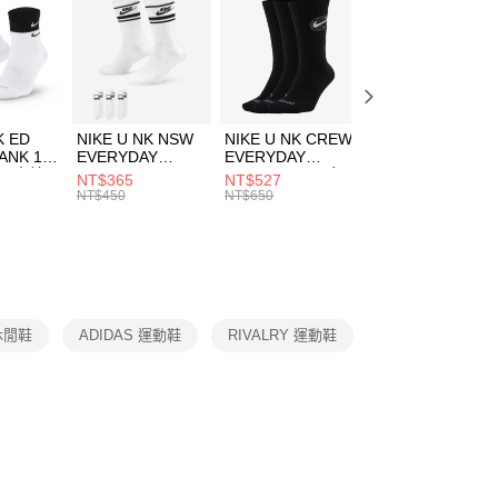
：先確認商品／服務後，再付款。
00，滿NT$1,500(含以上)免運費
春日輕出走｜休閒鞋 4折起
EE先享後付」結帳流程】
方式選擇「AFTEE先享後付」後，將跳轉至「AFTEE先享後
頁面，進行簡訊認證並確認金額後，即可完成結帳。
00，滿NT$1,500(含以上)免運費
成立數日內，您將收到繳費通知簡訊。
費通知簡訊後14天內，點擊此簡訊中的連結，可透過四大超商
市自取
K ED
NIKE U NK NSW
NIKE U NK CREW
NIKE U NK
網路銀行／等多元方式進行付款，方視為交易完成。
ANK 1P
EVERYDAY
EVERYDAY
EVERYDAY LTW
00，滿NT$1,500(含以上)免運費
：結帳手續完成當下不需立刻繳費，但若您需要取消訂單，請聯
 男 中統
ESSENTIAL CR
BBALL 3PR 男女
ANKLE 3PR 男女
NT$365
NT$527
NT$365
的店家。未經商家同意取消之訂單仍視為有效，需透過AFTEE
8104
男女 短統襪
長統襪
踝襪 SX7677010
NT$450
NT$650
NT$450
繳納相關費用。
DX5089103
DA2123010
否成功請以「AFTEE先享後付 」之結帳頁面顯示為準，若有關於
功／繳費後需取消欲退款等相關疑問，請聯繫「AFTEE先享後
援中心」
https://netprotections.freshdesk.com/support/home
項】
恩沛科技股份有限公司提供之「AFTEE先享後付」服務完成之
 休閒鞋
ADIDAS 運動鞋
RIVALRY 運動鞋
依本服務之必要範圍內提供個人資料，並將交易相關給付款項請
讓予恩沛科技股份有限公司。
個人資料處理事宜，請瀏覽以下網址：
ee.tw/terms/#terms3
年的使用者請事先徵得法定代理人或監護人之同意方可使用
E先享後付」，若未經同意申辦者引起之損失，本公司不負相關責
AFTEE先享後付」時，將依據個別帳號之用戶狀況，依本公司