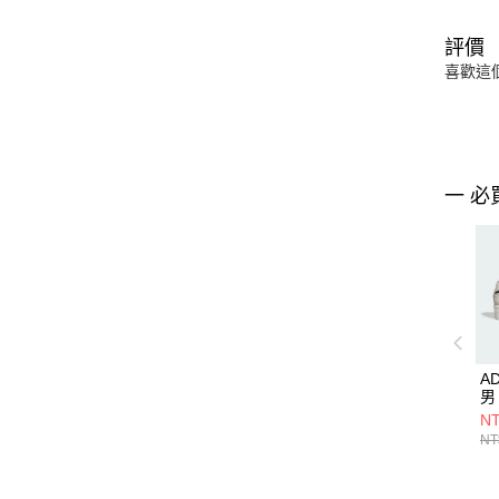
評價
喜歡這
一 必
AD
男
NT
NT