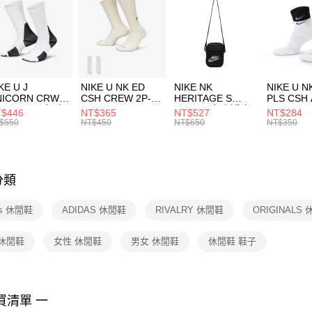
３．安心
每筆NT$1
促銷活動
【「AFT
宅配
１．於結帳
付」結帳
每筆NT$1
２．訂單
３．收到繳
付款後門
KE U J
NIKE U NK ED
NIKE NK
NIKE U N
／ATM／
NICORN CRW
CSH CREW 2P-
HERITAGE S
PLS CSH 
每筆NT$1
※ 請注意
R -160 男女 中
144 EMBRDY 男
SMIT 男女 側背包
144 DBL
$446
NT$365
NT$527
NT$284
絡購買商品
襪 FZ3393100
女 短統襪
BA5871010
襪 DH405
$550
NT$450
NT$650
NT$350
先享後付
FZ3073133
※ 交易是
是否繳費成
付客戶支
分類
【注意事
１．透過由
as 休閒鞋
ADIDAS 休閒鞋
RIVALRY 休閒鞋
ORIGINALS
交易，需
求債權轉
２．關於
 休閒鞋
女性 休閒鞋
男女 休閒鞋
休閒鞋 鞋子
https://aft
３．未成
「AFTE
任。
買清單 一
４．使用「