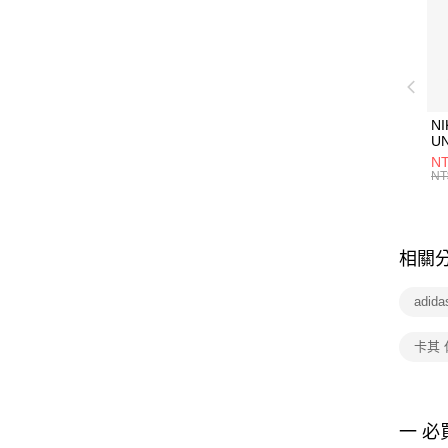
NI
U
1P
NT
統
NT
相關
adid
卡其
一 必