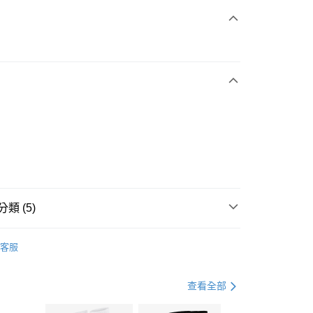
次付款
期付款
0 利率 每期
NT$1,163
21家銀行
庫商業銀行
第一商業銀行
業銀行
彰化商業銀行
業儲蓄銀行
台北富邦商業銀行
華商業銀行
兆豐國際商業銀行
小企業銀行
台中商業銀行
台灣）商業銀行
華泰商業銀行
業銀行
遠東國際商業銀行
類 (5)
業銀行
永豐商業銀行
享後付
業銀行
星展（台灣）商業銀行
IDAS
全系列鞋款
客服
際商業銀行
中國信託商業銀行
FTEE先享後付」】
鞋類
休閒鞋
天信用卡公司
先享後付是「在收到商品之後才付款」的支付方式。 讓您購物簡單
心！
休閒戶外
鞋
查看全部
：不需註冊會員、不需綁卡、不需儲值。
：只要手機號碼，簡訊認證，即可結帳。
ADIDAS-ORIGINALS潮流穿搭
(快速到店)