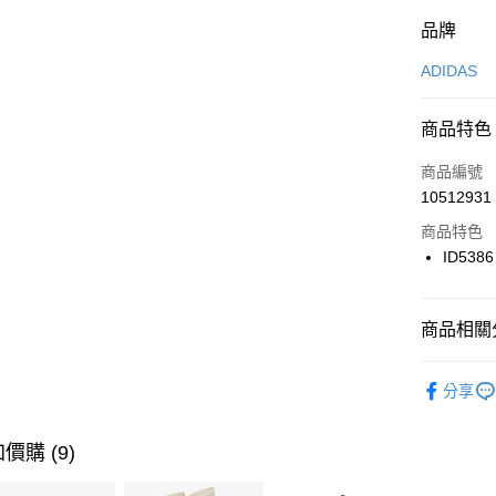
付款方式
品牌
信用卡一
ADIDAS
信用卡分
商品特色
3 期 
商品編號
合作金
LINE Pay
10512931
華南商
Apple Pay
上海商
商品特色
國泰世
ID5386
悠遊付
臺灣中
匯豐（
全盈+PAY
聯邦商
商品相關分
元大商
AFTEE先
玉山商
品牌
AD
相關說明
分享
台新國
【關於「A
男性商品
台灣樂
AFTEE
便利好安
運動類型
運送方式
價購 (9)
１．簡單
２．便利
經典系列
7-11取貨