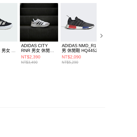
核予不同之上限額度；若仍有額度不足之情形，本公司將視審查
用戶進行身份認證。
一人註冊多個帳號或使用他人資訊註冊。若發現惡意使用之情
科技股份有限公司將有權停止該用戶之使用額度並採取法律行
ADIDAS CITY
ADIDAS NMD_R1
ADIDAS
C 男女 休
RNR 男女 休閒鞋
男 休閒鞋 HQ4452
SUPERSTAR II 
65
JI0831
女 休閒鞋 LB549
NT$2,390
NT$2,090
NT$3,110
NT$3,490
NT$5,290
NT$3,890