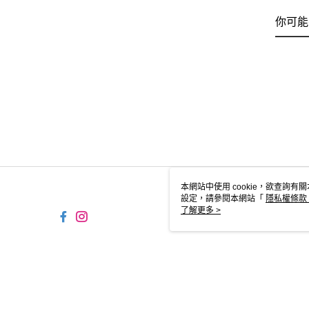
你可能
本網站中使用 cookie，欲查詢有關
設定，請參閱本網站「
隱私權條款
使用 cookie。
了解更多 >