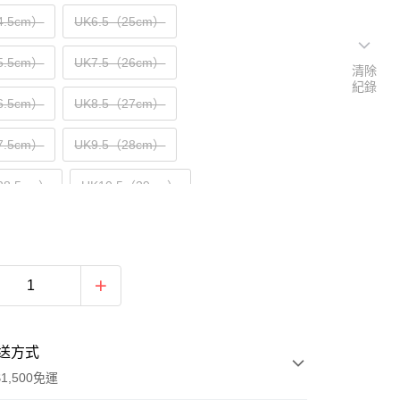
4.5cm）
UK6.5（25cm）
5.5cm）
UK7.5（26cm）
清除
紀錄
6.5cm）
UK8.5（27cm）
7.5cm）
UK9.5（28cm）
28.5cm）
UK10.5（29cm）
29.5cm）
UK11.5（30cm）
30.5cm）
送方式
1,500免運