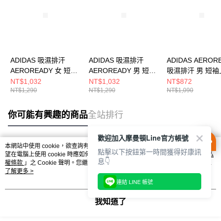
ADIDAS 吸濕排汗
ADIDAS 吸濕排汗
ADIDAS AEROR
AEROREADY 女 短袖
AEROREADY 男 短袖
吸濕排汗 男 短袖
上衣 IQ2654
上衣 IS3809
IK7436
NT$1,032
NT$1,032
NT$872
NT$1,290
NT$1,290
NT$1,090
你可能有興趣的商品
全站排行
歡迎加入摩曼頓Line官方帳號
本網站中使用 cookie，欲查詢有關本網站使用 cookie 方式之詳情，及若您不希
點擊以下按鈕第一時間獲得好康訊
熱門標籤
望在電腦上使用 cookie 時應如何變更電腦的 cookie 設定，請參閱本網站「
隱私
息👇
權條款
」之 Cookie 聲明。您繼續使用本網站即表示您同意本公司得按本網站使
用條款之 Cookie 聲明使用 cookie。
了解更多 >
連結 LINE 帳號
我知道了