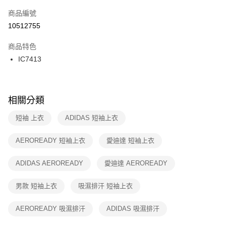
商品編號
宅配
【「AFTEE先享後付」結帳流程】
１．於結帳方式選擇「AFTEE先享後付」後，將跳轉至「AFTEE先享後付」
10512755
每筆NT$100，滿NT$1,500(含以上)免運費
結帳頁面，進行簡訊認證並確認金額後，即可完成結帳。
２．訂單成立數日內，您將收到繳費通知簡訊。
商品特色
付款後門市自取
３．收到繳費通知簡訊後14天內，點擊此簡訊中的連結，可透過四大超商／
IC7413
每筆NT$100，滿NT$1,500(含以上)免運費
ATM／網路銀行／等多元方式進行付款，方視為交易完成。
※ 請注意：結帳手續完成當下不需立刻繳費，但若您需要取消訂單，請聯絡
購買商品的店家。未經商家同意取消之訂單仍視為有效，需透過AFTEE先享
後付繳納相關費用。
※ 交易是否成功請以「AFTEE先享後付 」之結帳頁面顯示為準，若有關於
相關分類
是否繳費成功／繳費後需取消欲退款等相關疑問，請聯繫「AFTEE先享後付
客戶支援中心」
https://netprotections.freshdesk.com/support/home
短袖 上衣
ADIDAS 短袖上衣
【注意事項】
AEROREADY 短袖上衣
愛迪達 短袖上衣
１．透過由恩沛科技股份有限公司提供之「AFTEE先享後付」服務完成之交
易，需依本服務之必要範圍內提供個人資料，並將交易相關給付款項請求債
權轉讓予恩沛科技股份有限公司。
ADIDAS AEROREADY
愛迪達 AEROREADY
２．關於個人資料處理事宜，請瀏覽以下網址：
https://aftee.tw/terms/#terms3
男款 短袖上衣
吸濕排汗 短袖上衣
３．未成年的使用者請事先徵得法定代理人或監護人之同意方可使用
「AFTEE先享後付」，若未經同意申辦者引起之損失，本公司不負相關責
任。
AEROREADY 吸濕排汗
ADIDAS 吸濕排汗
４．使用「AFTEE先享後付」時，將依據個別帳號之用戶狀況，依本公司即
時審查核予不同之上限額度；若仍有額度不足之情形，本公司將視審查結果