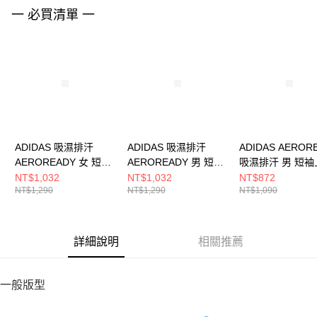
請求用戶進行身份認證。
一 必買清單 一
５．嚴禁一人註冊多個帳號或使用他人資訊註冊。若發現惡意使用之情形，
恩沛科技股份有限公司將有權停止該用戶之使用額度並採取法律行動。
ADIDAS 吸濕排汗
ADIDAS 吸濕排汗
ADIDAS AEROR
AEROREADY 女 短袖
AEROREADY 男 短袖
吸濕排汗 男 短袖
上衣 IQ2654
上衣 IS3809
IK7436
NT$1,032
NT$1,032
NT$872
NT$1,290
NT$1,290
NT$1,090
詳細說明
相關推薦
一般版型