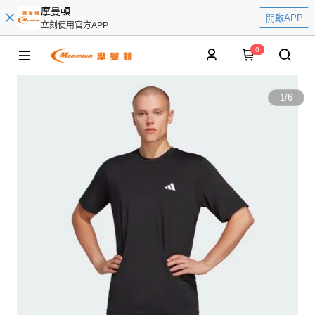
摩曼頓
開啟APP
立刻使用官方APP
0
1
/
6