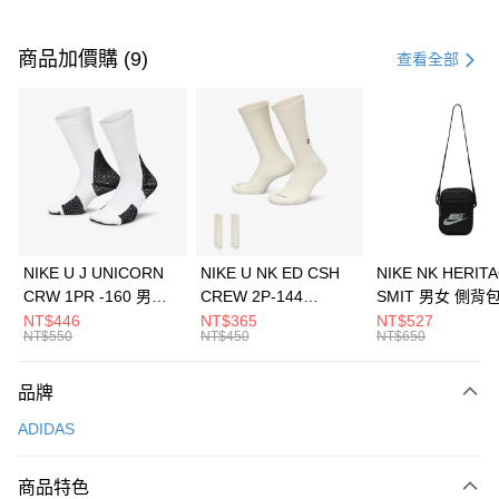
付款方式
信用卡一次付款
商品加價購 (9)
查看全部
信用卡分期付款
3 期 0 利率 每期
NT$363
21家銀行
合作金庫商業銀行
第一商業銀行
LINE Pay
華南商業銀行
彰化商業銀行
Apple Pay
上海商業儲蓄銀行
台北富邦商業銀行
國泰世華商業銀行
兆豐國際商業銀行
悠遊付
臺灣中小企業銀行
台中商業銀行
NIKE U J UNICORN
NIKE U NK ED CSH
NIKE NK HERIT
匯豐（台灣）商業銀行
華泰商業銀行
CRW 1PR -160 男女
CREW 2P-144
SMIT 男女 側背
全盈+PAY
聯邦商業銀行
遠東國際商業銀行
中統襪 FZ3393100
EMBRDY 男女 短統襪
BA5871010
NT$446
NT$365
NT$527
元大商業銀行
永豐商業銀行
NT$550
NT$450
NT$650
AFTEE先享後付
FZ3073133
玉山商業銀行
星展（台灣）商業銀行
相關說明
台新國際商業銀行
中國信託商業銀行
品牌
【關於「AFTEE先享後付」】
台灣樂天信用卡公司
AFTEE先享後付是「在收到商品之後才付款」的支付方式。 讓您購物簡單
運送方式
ADIDAS
便利好安心！
１．簡單：不需註冊會員、不需綁卡、不需儲值。
7-11取貨(快速到店)
２．便利：只要手機號碼，簡訊認證，即可結帳。
商品特色
每筆NT$100，滿NT$1,500(含以上)免運費
３．安心：先確認商品／服務後，再付款。