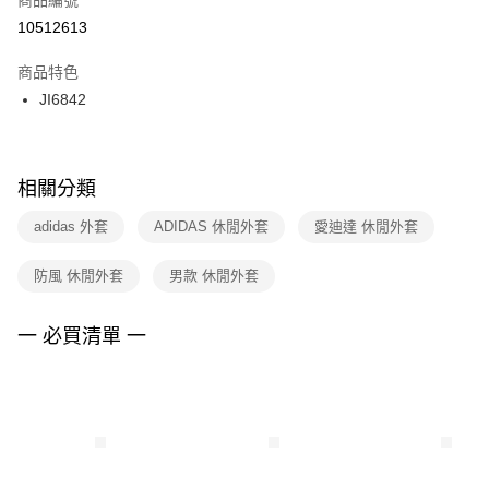
宅配
【「AFTEE先享後付」結帳流程】
１．於結帳方式選擇「AFTEE先享後付」後，將跳轉至「AFTEE先享後付」
10512613
每筆NT$100，滿NT$1,500(含以上)免運費
結帳頁面，進行簡訊認證並確認金額後，即可完成結帳。
２．訂單成立數日內，您將收到繳費通知簡訊。
商品特色
付款後門市自取
３．收到繳費通知簡訊後14天內，點擊此簡訊中的連結，可透過四大超商／
JI6842
每筆NT$100，滿NT$1,500(含以上)免運費
ATM／網路銀行／等多元方式進行付款，方視為交易完成。
※ 請注意：結帳手續完成當下不需立刻繳費，但若您需要取消訂單，請聯絡
購買商品的店家。未經商家同意取消之訂單仍視為有效，需透過AFTEE先享
後付繳納相關費用。
※ 交易是否成功請以「AFTEE先享後付 」之結帳頁面顯示為準，若有關於
相關分類
是否繳費成功／繳費後需取消欲退款等相關疑問，請聯繫「AFTEE先享後付
客戶支援中心」
https://netprotections.freshdesk.com/support/home
adidas 外套
ADIDAS 休閒外套
愛迪達 休閒外套
【注意事項】
防風 休閒外套
男款 休閒外套
１．透過由恩沛科技股份有限公司提供之「AFTEE先享後付」服務完成之交
易，需依本服務之必要範圍內提供個人資料，並將交易相關給付款項請求債
權轉讓予恩沛科技股份有限公司。
一 必買清單 一
２．關於個人資料處理事宜，請瀏覽以下網址：
https://aftee.tw/terms/#terms3
３．未成年的使用者請事先徵得法定代理人或監護人之同意方可使用
「AFTEE先享後付」，若未經同意申辦者引起之損失，本公司不負相關責
任。
４．使用「AFTEE先享後付」時，將依據個別帳號之用戶狀況，依本公司即
時審查核予不同之上限額度；若仍有額度不足之情形，本公司將視審查結果
請求用戶進行身份認證。