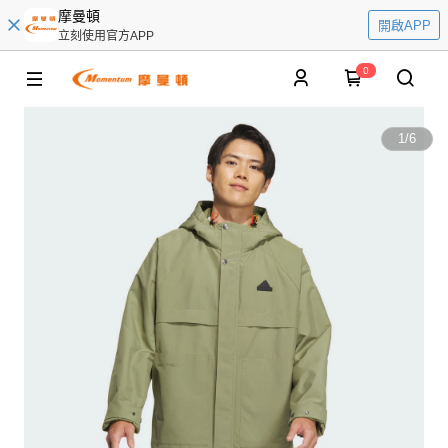
摩曼頓
開啟APP
立刻使用官方APP
0
1
/
6