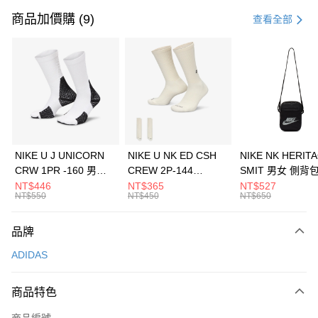
信用卡一次付款
商品加價購 (9)
查看全部
信用卡分期付款
3 期 0 利率 每期
NT$1,296
21家銀行
合作金庫商業銀行
第一商業銀行
LINE Pay
華南商業銀行
彰化商業銀行
Apple Pay
上海商業儲蓄銀行
台北富邦商業銀行
國泰世華商業銀行
兆豐國際商業銀行
悠遊付
臺灣中小企業銀行
台中商業銀行
NIKE U J UNICORN
NIKE U NK ED CSH
NIKE NK HERIT
匯豐（台灣）商業銀行
華泰商業銀行
CRW 1PR -160 男女
CREW 2P-144
SMIT 男女 側背
全盈+PAY
聯邦商業銀行
遠東國際商業銀行
中統襪 FZ3393100
EMBRDY 男女 短統襪
BA5871010
NT$446
NT$365
NT$527
元大商業銀行
永豐商業銀行
NT$550
NT$450
NT$650
AFTEE先享後付
FZ3073133
玉山商業銀行
星展（台灣）商業銀行
相關說明
台新國際商業銀行
中國信託商業銀行
品牌
【關於「AFTEE先享後付」】
台灣樂天信用卡公司
AFTEE先享後付是「在收到商品之後才付款」的支付方式。 讓您購物簡單
運送方式
ADIDAS
便利好安心！
１．簡單：不需註冊會員、不需綁卡、不需儲值。
7-11取貨(快速到店)
２．便利：只要手機號碼，簡訊認證，即可結帳。
商品特色
每筆NT$100，滿NT$1,500(含以上)免運費
３．安心：先確認商品／服務後，再付款。
商品編號