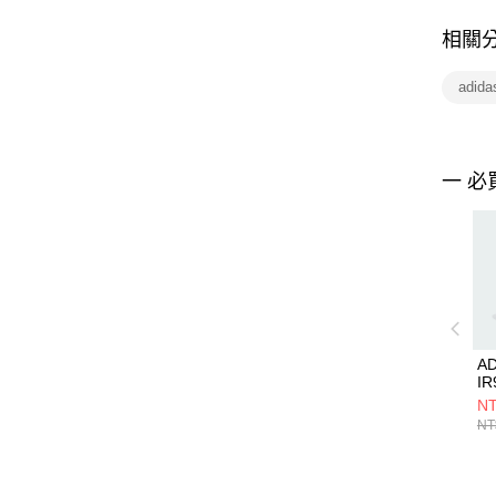
相關
adid
一 必
A
IR
NT
NT