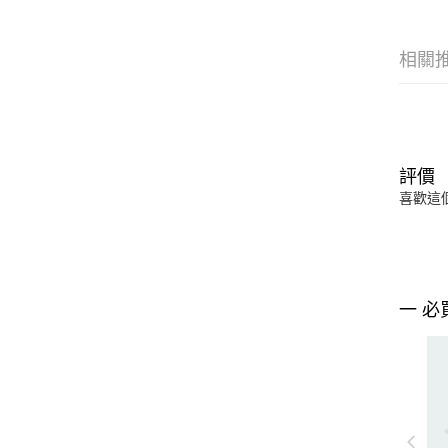
相關
評價
喜歡這
一 必