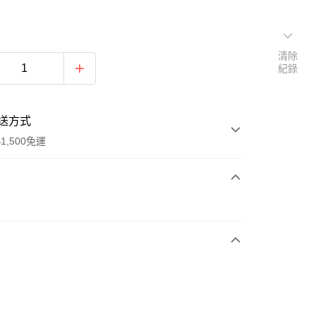
清除
紀錄
送方式
1,500免運
次付款
期付款
0 利率 每期
NT$663
21家銀行
庫商業銀行
第一商業銀行
業銀行
彰化商業銀行
業儲蓄銀行
台北富邦商業銀行