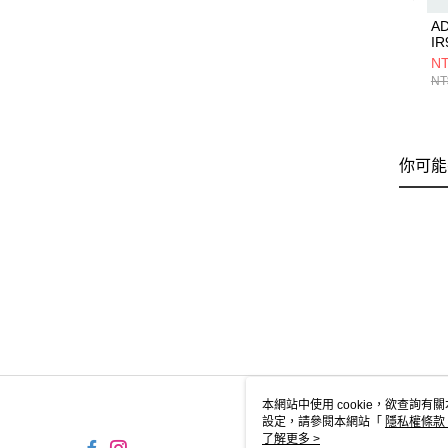
A
IR
NT
NT
你可能
本網站中使用 cookie，欲查詢有關
設定，請參閱本網站「
隱私權條款
使用 cookie。
了解更多 >