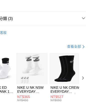
華商業銀行
兆豐國際商業銀行
小企業銀行
台中商業銀行
台灣）商業銀行
華泰商業銀行
業銀行
遠東國際商業銀行
類 (3)
業銀行
永豐商業銀行
享後付
業銀行
星展（台灣）商業銀行
IDAS
服飾
客服
際商業銀行
中國信託商業銀行
FTEE先享後付」】
下著
長褲
天信用卡公司
先享後付是「在收到商品之後才付款」的支付方式。 讓您購物簡單
心！
健身重訓
服飾
查看全部
：不需註冊會員、不需綁卡、不需儲值。
：只要手機號碼，簡訊認證，即可結帳。
(快速到店)
：先確認商品／服務後，再付款。
00，滿NT$1,500(含以上)免運費
EE先享後付」結帳流程】
方式選擇「AFTEE先享後付」後，將跳轉至「AFTEE先享後
頁面，進行簡訊認證並確認金額後，即可完成結帳。
00，滿NT$1,500(含以上)免運費
成立數日內，您將收到繳費通知簡訊。
費通知簡訊後14天內，點擊此簡訊中的連結，可透過四大超商
市自取
K ED
NIKE U NK NSW
NIKE U NK CREW
NIKE U NK
網路銀行／等多元方式進行付款，方視為交易完成。
ANK 1P
EVERYDAY
EVERYDAY
EVERYDAY LTW
00，滿NT$1,500(含以上)免運費
：結帳手續完成當下不需立刻繳費，但若您需要取消訂單，請聯
 男 中統
ESSENTIAL CR
BBALL 3PR 男女
ANKLE 3PR 男女
NT$365
NT$527
NT$365
的店家。未經商家同意取消之訂單仍視為有效，需透過AFTEE
8104
男女 短統襪
長統襪
踝襪 SX7677010
NT$450
NT$650
NT$450
繳納相關費用。
DX5089103
DA2123010
否成功請以「AFTEE先享後付 」之結帳頁面顯示為準，若有關於
功／繳費後需取消欲退款等相關疑問，請聯繫「AFTEE先享後