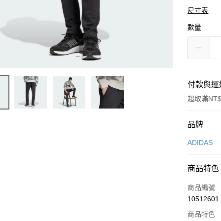
尺寸表
數量
付款與運
超取滿NT$
付款方式
品牌
信用卡一
ADIDAS
信用卡分
商品特色
3 期 
商品編號
合作金
LINE Pay
10512601
華南商
Apple Pay
上海商
商品特色