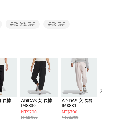
援中心」
https://netprotections.freshdesk.com/support/home
項】
恩沛科技股份有限公司提供之「AFTEE先享後付」服務完成之
男款 運動長褲
男款 長褲
依本服務之必要範圍內提供個人資料，並將交易相關給付款項請
讓予恩沛科技股份有限公司。
個人資料處理事宜，請瀏覽以下網址：
ee.tw/terms/#terms3
年的使用者請事先徵得法定代理人或監護人之同意方可使用
E先享後付」，若未經同意申辦者引起之損失，本公司不負相關責
AFTEE先享後付」時，將依據個別帳號之用戶狀況，依本公司
核予不同之上限額度；若仍有額度不足之情形，本公司將視審查
用戶進行身份認證。
一人註冊多個帳號或使用他人資訊註冊。若發現惡意使用之情
科技股份有限公司將有權停止該用戶之使用額度並採取法律行
男 長褲
ADIDAS 女 長褲
ADIDAS 女 長褲
ADIDAS 男 長褲
IM8830
IM8831
IW0973
NT$790
NT$790
NT$1,090
NT$2,090
NT$2,090
NT$2,890