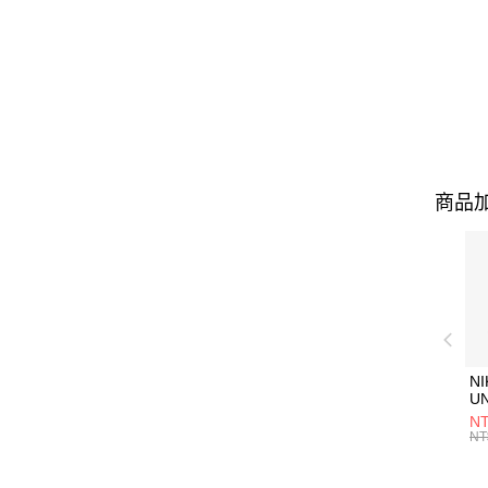
商品加
NI
U
1P
NT
統
NT