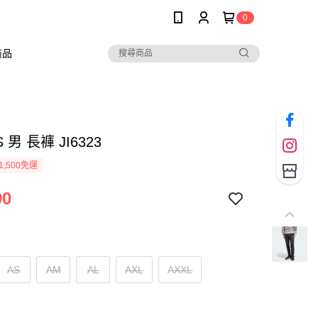
0
商品
S 男 長褲 JI6323
1,500免運
90
AS
AM
AL
AXL
AXXL