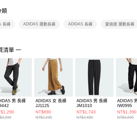
付客戶支
分類
【注意事
１．透過由
as 長褲
ADIDAS 運動長褲
ADIDAS 長褲
愛迪達 運動長褲
交易，需
求債權轉
２．關於
https://aft
３．未成
買清單 一
「AFTE
任。
４．使用「
即時審查
結果請求
５．嚴禁
形，恩沛
動。
DIDAS 男 長褲
ADIDAS 女 長褲
ADIDAS 男 長褲
ADIDAS 
9442
JJ1125
JM1010
IW0995
$1,290
NT$890
NT$1,743
NT$1,390
$3,290
NT$2,290
NT$2,490
NT$3,690