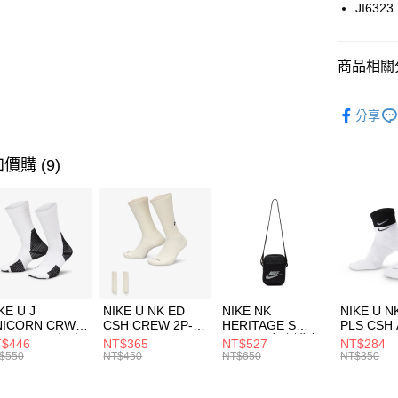
國泰世
JI6323
悠遊付
臺灣中
匯豐（
全盈+PAY
聯邦商
商品相關分
元大商
AFTEE先
玉山商
品牌
AD
相關說明
分享
台新國
【關於「A
男性商品
台灣樂
AFTEE
便利好安
運動類型
運送方式
價購 (9)
１．簡單
２．便利
7-11取貨
３．安心
每筆NT$1
【「AFT
宅配
１．於結帳
付」結帳
每筆NT$1
２．訂單
３．收到繳
付款後門
KE U J
NIKE U NK ED
NIKE NK
NIKE U N
／ATM／
NICORN CRW
CSH CREW 2P-
HERITAGE S
PLS CSH 
每筆NT$1
※ 請注意
R -160 男女 中
144 EMBRDY 男
SMIT 男女 側背包
144 DBL
$446
NT$365
NT$527
NT$284
絡購買商品
襪 FZ3393100
女 短統襪
BA5871010
襪 DH405
$550
NT$450
NT$650
NT$350
先享後付
FZ3073133
※ 交易是
是否繳費成