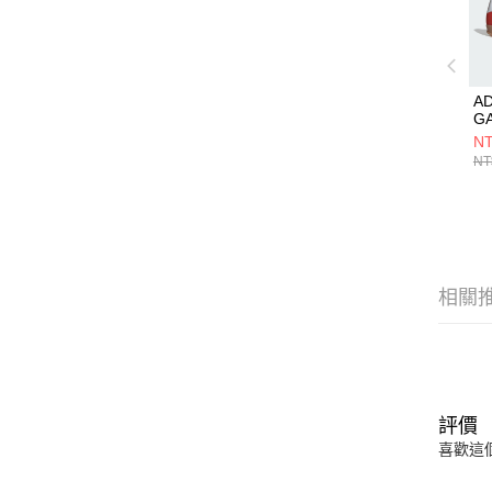
AD
G
I
NT
鞋 
NT
相關
評價
喜歡這