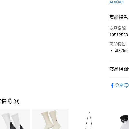
信用卡一
ADIDAS
信用卡分
商品特色
3 期 
商品編號
合作金
LINE Pay
10512568
華南商
Apple Pay
上海商
商品特色
國泰世
JI2755
悠遊付
臺灣中
匯豐（
全盈+PAY
聯邦商
商品相關分
元大商
AFTEE先
玉山商
品牌
AD
相關說明
分享
台新國
【關於「A
女性商品
台灣樂
AFTEE
便利好安
運動類型
運送方式
價購 (9)
１．簡單
２．便利
經典系列
7-11取貨
３．安心
每筆NT$1
經典系列
【「AFT
促銷活動