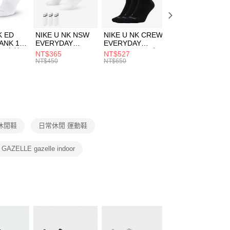
方式選擇「AFTEE先享後付」後，將跳轉至「AFTEE先享後
頁面，進行簡訊認證並確認金額後，即可完成結帳。
00，滿NT$1,500(含以上)免運費
成立數日內，您將收到繳費通知簡訊。
費通知簡訊後14天內，點擊此簡訊中的連結，可透過四大超商
市自取
K ED
NIKE U NK NSW
NIKE U NK CREW
NIKE U NK
網路銀行／等多元方式進行付款，方視為交易完成。
ANK 1P
EVERYDAY
EVERYDAY
EVERYDAY LTW
00，滿NT$1,500(含以上)免運費
：結帳手續完成當下不需立刻繳費，但若您需要取消訂單，請聯
 男 中統
ESSENTIAL CR
BBALL 3PR 男女
ANKLE 3PR 男女
NT$365
NT$527
NT$365
的店家。未經商家同意取消之訂單仍視為有效，需透過AFTEE
8104
男女 短統襪
長統襪
踝襪 SX7677010
NT$450
NT$650
NT$450
繳納相關費用。
DX5089103
DA2123010
否成功請以「AFTEE先享後付 」之結帳頁面顯示為準，若有關於
功／繳費後需取消欲退款等相關疑問，請聯繫「AFTEE先享後
援中心」
https://netprotections.freshdesk.com/support/home
項】
恩沛科技股份有限公司提供之「AFTEE先享後付」服務完成之
 休閒鞋
日常休閒 運動鞋
依本服務之必要範圍內提供個人資料，並將交易相關給付款項請
讓予恩沛科技股份有限公司。
個人資料處理事宜，請瀏覽以下網址：
GAZELLE gazelle indoor
ee.tw/terms/#terms3
年的使用者請事先徵得法定代理人或監護人之同意方可使用
E先享後付」，若未經同意申辦者引起之損失，本公司不負相關責
AFTEE先享後付」時，將依據個別帳號之用戶狀況，依本公司
核予不同之上限額度；若仍有額度不足之情形，本公司將視審查
用戶進行身份認證。
一人註冊多個帳號或使用他人資訊註冊。若發現惡意使用之情