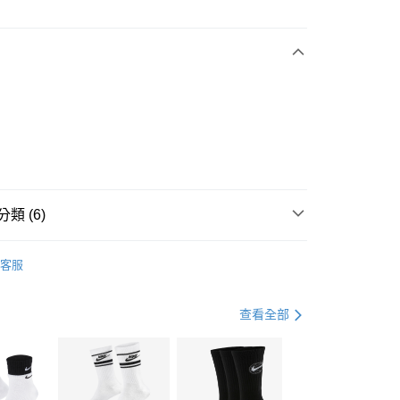
次付款
期付款
0 利率 每期
NT$1,296
21家銀行
庫商業銀行
第一商業銀行
業銀行
彰化商業銀行
業儲蓄銀行
台北富邦商業銀行
華商業銀行
兆豐國際商業銀行
小企業銀行
台中商業銀行
台灣）商業銀行
華泰商業銀行
業銀行
遠東國際商業銀行
類 (6)
業銀行
永豐商業銀行
享後付
業銀行
星展（台灣）商業銀行
IDAS
全系列鞋款
客服
際商業銀行
中國信託商業銀行
FTEE先享後付」】
鞋類
休閒鞋
天信用卡公司
先享後付是「在收到商品之後才付款」的支付方式。 讓您購物簡單
心！
休閒戶外
鞋
查看全部
：不需註冊會員、不需綁卡、不需儲值。
：只要手機號碼，簡訊認證，即可結帳。
ADIDAS GAZELLE系列
(快速到店)
：先確認商品／服務後，再付款。
00，滿NT$1,500(含以上)免運費
ADIDAS-ORIGINALS潮流穿搭
EE先享後付」結帳流程】
春日輕出走｜休閒鞋 4折起