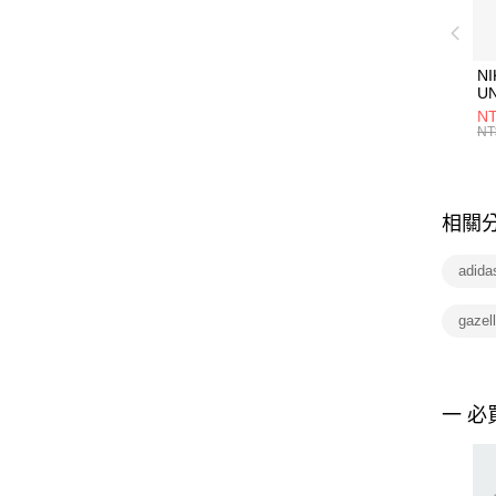
NI
U
1P
NT
統
NT
相關
adid
gaze
一 必