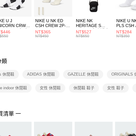
宅配
１．於結帳
付」結帳
每筆NT$1
２．訂單
３．收到繳
付款後門
KE U J
NIKE U NK ED
NIKE NK
NIKE U N
／ATM／
NICORN CRW
CSH CREW 2P-
HERITAGE S
PLS CSH 
每筆NT$1
※ 請注意
R -160 男女 中
144 EMBRDY 男
SMIT 男女 側背包
144 DBL
$446
NT$365
NT$527
NT$284
絡購買商品
襪 FZ3393100
女 短統襪
BA5871010
襪 DH405
$550
NT$450
NT$650
NT$350
先享後付
FZ3073133
※ 交易是
是否繳費成
付客戶支
分類
【注意事
１．透過由
as 休閒鞋
ADIDAS 休閒鞋
GAZELLE 休閒鞋
ORIGINALS
交易，需
求債權轉
２．關於
lle indoor 休閒鞋
女性 休閒鞋
休閒鞋 鞋子
女性 鞋子
https://aft
３．未成
「AFTE
任。
買清單 一
４．使用「
即時審查
結果請求
５．嚴禁