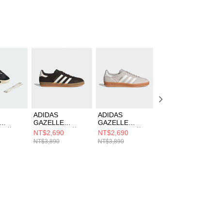
ADIDAS
ADIDAS
ADIDAS
GAZELLE
GAZELLE
GAZELLE
 男 休閒
INDOOR 男 休閒
INDOOR 男 休閒
INDOOR W 女 休
NT$2,690
NT$2,690
NT$2,790
5
鞋 HQ5152
鞋 HQ5153
閒鞋 JR3601
NT$3,890
NT$3,890
NT$4,090