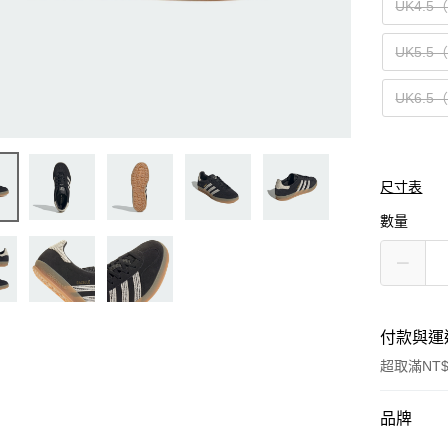
UK4.5
UK5.5
UK6.5
尺寸表
數量
付款與運
超取滿NT$
付款方式
品牌