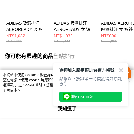
ADIDAS 吸濕排汗
ADIDAS 吸濕排汗
ADIDAS AEROR
AEROREADY 男 短褲
AEROREADY 女 短褲
吸濕排汗 女 短褲
IW5906
IX6371
IN9481
NT$1,032
NT$1,032
NT$690
NT$1,290
NT$1,290
NT$1,890
你可能有興趣的商品
全站排行
歡迎加入摩曼頓Line官方帳號
本網站中使用 cookie，欲查詢有關本網站使用 cookie 方式之詳情，及若您不希
點擊以下按鈕第一時間獲得好康訊
熱門標籤
望在電腦上使用 cookie 時應如何變更電腦的 cookie 設定，請參閱本網站「
隱私
息👇
權條款
」之 Cookie 聲明。您繼續使用本網站即表示您同意本公司得按本網站使
用條款之 Cookie 聲明使用 cookie。
了解更多 >
連結 LINE 帳號
我知道了