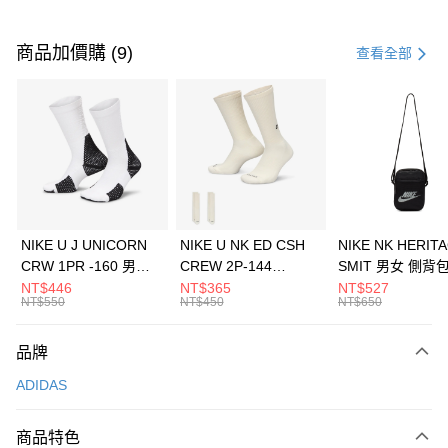
付款方式
信用卡一次付款
商品加價購 (9)
查看全部
信用卡分期付款
3 期 0 利率 每期
NT$363
21家銀行
合作金庫商業銀行
第一商業銀行
LINE Pay
華南商業銀行
彰化商業銀行
Apple Pay
上海商業儲蓄銀行
台北富邦商業銀行
國泰世華商業銀行
兆豐國際商業銀行
悠遊付
臺灣中小企業銀行
台中商業銀行
NIKE U J UNICORN
NIKE U NK ED CSH
NIKE NK HERIT
匯豐（台灣）商業銀行
華泰商業銀行
CRW 1PR -160 男女
CREW 2P-144
SMIT 男女 側背
全盈+PAY
聯邦商業銀行
遠東國際商業銀行
中統襪 FZ3393100
EMBRDY 男女 短統襪
BA5871010
NT$446
NT$365
NT$527
元大商業銀行
永豐商業銀行
NT$550
NT$450
NT$650
AFTEE先享後付
FZ3073133
玉山商業銀行
星展（台灣）商業銀行
相關說明
台新國際商業銀行
中國信託商業銀行
品牌
【關於「AFTEE先享後付」】
台灣樂天信用卡公司
AFTEE先享後付是「在收到商品之後才付款」的支付方式。 讓您購物簡單
運送方式
ADIDAS
便利好安心！
１．簡單：不需註冊會員、不需綁卡、不需儲值。
7-11取貨(快速到店)
２．便利：只要手機號碼，簡訊認證，即可結帳。
商品特色
每筆NT$100，滿NT$1,500(含以上)免運費
３．安心：先確認商品／服務後，再付款。