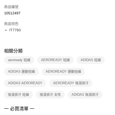
商品編號
宅配
【「AFTEE先享後付」結帳流程】
１．於結帳方式選擇「AFTEE先享後付」後，將跳轉至「AFTEE先享後付」
10512497
每筆NT$100，滿NT$1,500(含以上)免運費
結帳頁面，進行簡訊認證並確認金額後，即可完成結帳。
２．訂單成立數日內，您將收到繳費通知簡訊。
商品特色
付款後門市自取
３．收到繳費通知簡訊後14天內，點擊此簡訊中的連結，可透過四大超商／
IT7760
每筆NT$100，滿NT$1,500(含以上)免運費
ATM／網路銀行／等多元方式進行付款，方視為交易完成。
※ 請注意：結帳手續完成當下不需立刻繳費，但若您需要取消訂單，請聯絡
購買商品的店家。未經商家同意取消之訂單仍視為有效，需透過AFTEE先享
後付繳納相關費用。
※ 交易是否成功請以「AFTEE先享後付 」之結帳頁面顯示為準，若有關於
相關分類
是否繳費成功／繳費後需取消欲退款等相關疑問，請聯繫「AFTEE先享後付
客戶支援中心」
https://netprotections.freshdesk.com/support/home
aeroready 短褲
AEROREADY 短褲
ADIDAS 短褲
【注意事項】
ADIDAS 運動短褲
AEROREADY 運動短褲
１．透過由恩沛科技股份有限公司提供之「AFTEE先享後付」服務完成之交
易，需依本服務之必要範圍內提供個人資料，並將交易相關給付款項請求債
權轉讓予恩沛科技股份有限公司。
ADIDAS AEROREADY
AEROREADY 吸濕排汗
２．關於個人資料處理事宜，請瀏覽以下網址：
https://aftee.tw/terms/#terms3
吸濕排汗 短褲
吸濕排汗 女性
ADIDAS 吸濕排汗
３．未成年的使用者請事先徵得法定代理人或監護人之同意方可使用
「AFTEE先享後付」，若未經同意申辦者引起之損失，本公司不負相關責
任。
一 必買清單 一
４．使用「AFTEE先享後付」時，將依據個別帳號之用戶狀況，依本公司即
時審查核予不同之上限額度；若仍有額度不足之情形，本公司將視審查結果