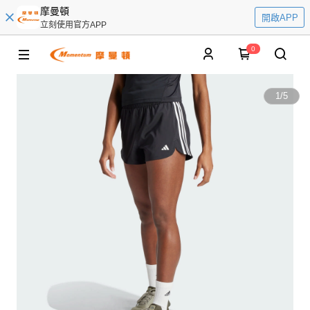
摩曼頓
開啟APP
立刻使用官方APP
0
1
/
5