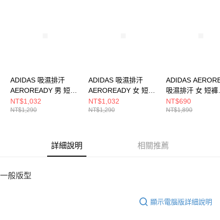
請求用戶進行身份認證。
５．嚴禁一人註冊多個帳號或使用他人資訊註冊。若發現惡意使用之情形，
恩沛科技股份有限公司將有權停止該用戶之使用額度並採取法律行動。
ADIDAS 吸濕排汗
ADIDAS 吸濕排汗
ADIDAS AEROR
AEROREADY 男 短褲
AEROREADY 女 短褲
吸濕排汗 女 短褲
IW5906
IX6371
IN9481
NT$1,032
NT$1,032
NT$690
NT$1,290
NT$1,290
NT$1,890
詳細說明
相關推薦
一般版型
顯示電腦版詳細說明