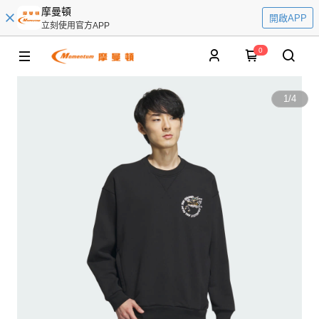
摩曼頓
開啟APP
立刻使用官方APP
0
1
/
4