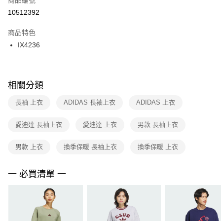
宅配
【「AFTEE先享後付」結帳流程】
１．於結帳方式選擇「AFTEE先享後付」後，將跳轉至「AFTEE先享後付」
10512392
每筆NT$100，滿NT$1,500(含以上)免運費
結帳頁面，進行簡訊認證並確認金額後，即可完成結帳。
２．訂單成立數日內，您將收到繳費通知簡訊。
商品特色
付款後門市自取
３．收到繳費通知簡訊後14天內，點擊此簡訊中的連結，可透過四大超商／
IX4236
每筆NT$100，滿NT$1,500(含以上)免運費
ATM／網路銀行／等多元方式進行付款，方視為交易完成。
※ 請注意：結帳手續完成當下不需立刻繳費，但若您需要取消訂單，請聯絡
購買商品的店家。未經商家同意取消之訂單仍視為有效，需透過AFTEE先享
後付繳納相關費用。
※ 交易是否成功請以「AFTEE先享後付 」之結帳頁面顯示為準，若有關於
相關分類
是否繳費成功／繳費後需取消欲退款等相關疑問，請聯繫「AFTEE先享後付
客戶支援中心」
https://netprotections.freshdesk.com/support/home
長袖 上衣
ADIDAS 長袖上衣
ADIDAS 上衣
【注意事項】
愛迪達 長袖上衣
愛迪達 上衣
男款 長袖上衣
１．透過由恩沛科技股份有限公司提供之「AFTEE先享後付」服務完成之交
易，需依本服務之必要範圍內提供個人資料，並將交易相關給付款項請求債
權轉讓予恩沛科技股份有限公司。
男款 上衣
換季保暖 長袖上衣
換季保暖 上衣
２．關於個人資料處理事宜，請瀏覽以下網址：
https://aftee.tw/terms/#terms3
３．未成年的使用者請事先徵得法定代理人或監護人之同意方可使用
一 必買清單 一
「AFTEE先享後付」，若未經同意申辦者引起之損失，本公司不負相關責
任。
４．使用「AFTEE先享後付」時，將依據個別帳號之用戶狀況，依本公司即
時審查核予不同之上限額度；若仍有額度不足之情形，本公司將視審查結果
請求用戶進行身份認證。