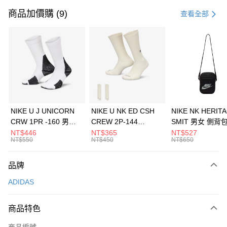
信用卡一次付款
商品加價購 (9)
查看全部
信用卡分期付款
3 期 0 利率 每期
NT$1,096
21家銀行
合作金庫商業銀行
第一商業銀行
LINE Pay
華南商業銀行
彰化商業銀行
Apple Pay
上海商業儲蓄銀行
台北富邦商業銀行
國泰世華商業銀行
兆豐國際商業銀行
悠遊付
臺灣中小企業銀行
台中商業銀行
NIKE U J UNICORN
NIKE U NK ED CSH
NIKE NK HERIT
匯豐（台灣）商業銀行
華泰商業銀行
CRW 1PR -160 男女
CREW 2P-144
SMIT 男女 側背
全盈+PAY
聯邦商業銀行
遠東國際商業銀行
中統襪 FZ3393100
EMBRDY 男女 短統襪
BA5871010
NT$446
NT$365
NT$527
元大商業銀行
永豐商業銀行
NT$550
NT$450
NT$650
AFTEE先享後付
FZ3073133
玉山商業銀行
星展（台灣）商業銀行
相關說明
台新國際商業銀行
中國信託商業銀行
品牌
【關於「AFTEE先享後付」】
台灣樂天信用卡公司
AFTEE先享後付是「在收到商品之後才付款」的支付方式。 讓您購物簡單
運送方式
ADIDAS
便利好安心！
１．簡單：不需註冊會員、不需綁卡、不需儲值。
7-11取貨(快速到店)
２．便利：只要手機號碼，簡訊認證，即可結帳。
商品特色
每筆NT$100，滿NT$1,500(含以上)免運費
３．安心：先確認商品／服務後，再付款。
商品編號