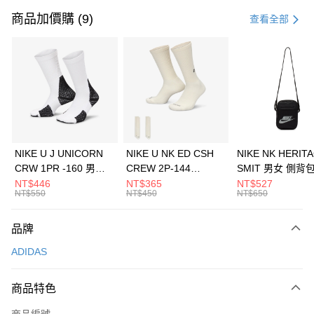
信用卡一次付款
商品加價購 (9)
查看全部
信用卡分期付款
3 期 0 利率 每期
NT$696
21家銀行
合作金庫商業銀行
第一商業銀行
LINE Pay
華南商業銀行
彰化商業銀行
Apple Pay
上海商業儲蓄銀行
台北富邦商業銀行
國泰世華商業銀行
兆豐國際商業銀行
悠遊付
臺灣中小企業銀行
台中商業銀行
NIKE U J UNICORN
NIKE U NK ED CSH
NIKE NK HERIT
匯豐（台灣）商業銀行
華泰商業銀行
CRW 1PR -160 男女
CREW 2P-144
SMIT 男女 側背
全盈+PAY
聯邦商業銀行
遠東國際商業銀行
中統襪 FZ3393100
EMBRDY 男女 短統襪
BA5871010
NT$446
NT$365
NT$527
元大商業銀行
永豐商業銀行
NT$550
NT$450
NT$650
AFTEE先享後付
FZ3073133
玉山商業銀行
星展（台灣）商業銀行
相關說明
台新國際商業銀行
中國信託商業銀行
品牌
【關於「AFTEE先享後付」】
台灣樂天信用卡公司
AFTEE先享後付是「在收到商品之後才付款」的支付方式。 讓您購物簡單
運送方式
ADIDAS
便利好安心！
１．簡單：不需註冊會員、不需綁卡、不需儲值。
7-11取貨(快速到店)
２．便利：只要手機號碼，簡訊認證，即可結帳。
商品特色
每筆NT$100，滿NT$1,500(含以上)免運費
３．安心：先確認商品／服務後，再付款。
商品編號