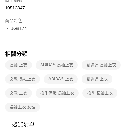
宅配
【「AFTEE先享後付」結帳流程】
１．於結帳方式選擇「AFTEE先享後付」後，將跳轉至「AFTEE先享後付」
10512347
每筆NT$100，滿NT$1,500(含以上)免運費
結帳頁面，進行簡訊認證並確認金額後，即可完成結帳。
２．訂單成立數日內，您將收到繳費通知簡訊。
商品特色
付款後門市自取
３．收到繳費通知簡訊後14天內，點擊此簡訊中的連結，可透過四大超商／
JG8174
每筆NT$100，滿NT$1,500(含以上)免運費
ATM／網路銀行／等多元方式進行付款，方視為交易完成。
※ 請注意：結帳手續完成當下不需立刻繳費，但若您需要取消訂單，請聯絡
購買商品的店家。未經商家同意取消之訂單仍視為有效，需透過AFTEE先享
後付繳納相關費用。
※ 交易是否成功請以「AFTEE先享後付 」之結帳頁面顯示為準，若有關於
相關分類
是否繳費成功／繳費後需取消欲退款等相關疑問，請聯繫「AFTEE先享後付
客戶支援中心」
https://netprotections.freshdesk.com/support/home
長袖 上衣
ADIDAS 長袖上衣
愛迪達 長袖上衣
【注意事項】
女款 長袖上衣
ADIDAS 上衣
愛迪達 上衣
１．透過由恩沛科技股份有限公司提供之「AFTEE先享後付」服務完成之交
易，需依本服務之必要範圍內提供個人資料，並將交易相關給付款項請求債
權轉讓予恩沛科技股份有限公司。
女款 上衣
換季保暖 長袖上衣
換季 長袖上衣
２．關於個人資料處理事宜，請瀏覽以下網址：
https://aftee.tw/terms/#terms3
長袖上衣 女性
３．未成年的使用者請事先徵得法定代理人或監護人之同意方可使用
「AFTEE先享後付」，若未經同意申辦者引起之損失，本公司不負相關責
任。
一 必買清單 一
４．使用「AFTEE先享後付」時，將依據個別帳號之用戶狀況，依本公司即
時審查核予不同之上限額度；若仍有額度不足之情形，本公司將視審查結果
請求用戶進行身份認證。