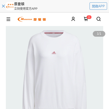
摩曼頓
開啟APP
立刻使用官方APP
0
1
/
1