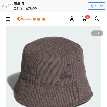
摩曼頓
開啟APP
立刻使用官方APP
0
1
/
4