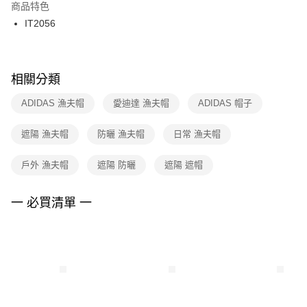
２．訂單成立數日內，您將收到繳費通知簡訊。
商品特色
付款後門市自取
３．收到繳費通知簡訊後14天內，點擊此簡訊中的連結，可透過四大超商／
IT2056
每筆NT$100，滿NT$1,500(含以上)免運費
ATM／網路銀行／等多元方式進行付款，方視為交易完成。
※ 請注意：結帳手續完成當下不需立刻繳費，但若您需要取消訂單，請聯絡
購買商品的店家。未經商家同意取消之訂單仍視為有效，需透過AFTEE先享
後付繳納相關費用。
※ 交易是否成功請以「AFTEE先享後付 」之結帳頁面顯示為準，若有關於
相關分類
是否繳費成功／繳費後需取消欲退款等相關疑問，請聯繫「AFTEE先享後付
客戶支援中心」
https://netprotections.freshdesk.com/support/home
ADIDAS 漁夫帽
愛迪達 漁夫帽
ADIDAS 帽子
【注意事項】
遮陽 漁夫帽
防曬 漁夫帽
日常 漁夫帽
１．透過由恩沛科技股份有限公司提供之「AFTEE先享後付」服務完成之交
易，需依本服務之必要範圍內提供個人資料，並將交易相關給付款項請求債
權轉讓予恩沛科技股份有限公司。
戶外 漁夫帽
遮陽 防曬
遮陽 遮帽
２．關於個人資料處理事宜，請瀏覽以下網址：
https://aftee.tw/terms/#terms3
３．未成年的使用者請事先徵得法定代理人或監護人之同意方可使用
一 必買清單 一
「AFTEE先享後付」，若未經同意申辦者引起之損失，本公司不負相關責
任。
４．使用「AFTEE先享後付」時，將依據個別帳號之用戶狀況，依本公司即
時審查核予不同之上限額度；若仍有額度不足之情形，本公司將視審查結果
請求用戶進行身份認證。
５．嚴禁一人註冊多個帳號或使用他人資訊註冊。若發現惡意使用之情形，
恩沛科技股份有限公司將有權停止該用戶之使用額度並採取法律行動。