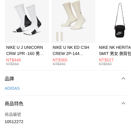
信用卡分期付款
3 期 0 利率 每期
NT$330
21家銀行
合作金庫商業銀行
第一商業銀行
LINE Pay
華南商業銀行
彰化商業銀行
Apple Pay
上海商業儲蓄銀行
台北富邦商業銀行
國泰世華商業銀行
兆豐國際商業銀行
悠遊付
臺灣中小企業銀行
台中商業銀行
NIKE U J UNICORN
NIKE U NK ED CSH
NIKE NK HERIT
匯豐（台灣）商業銀行
華泰商業銀行
CRW 1PR -160 男女
CREW 2P-144
SMIT 男女 側背
全盈+PAY
聯邦商業銀行
遠東國際商業銀行
中統襪 FZ3393100
EMBRDY 男女 短統襪
BA5871010
NT$446
NT$365
NT$527
元大商業銀行
永豐商業銀行
NT$550
NT$450
NT$650
AFTEE先享後付
FZ3073133
玉山商業銀行
星展（台灣）商業銀行
相關說明
台新國際商業銀行
中國信託商業銀行
品牌
【關於「AFTEE先享後付」】
台灣樂天信用卡公司
AFTEE先享後付是「在收到商品之後才付款」的支付方式。 讓您購物簡單
運送方式
ADIDAS
便利好安心！
１．簡單：不需註冊會員、不需綁卡、不需儲值。
7-11取貨(快速到店)
２．便利：只要手機號碼，簡訊認證，即可結帳。
商品特色
每筆NT$100，滿NT$1,500(含以上)免運費
３．安心：先確認商品／服務後，再付款。
商品編號
宅配
【「AFTEE先享後付」結帳流程】
１．於結帳方式選擇「AFTEE先享後付」後，將跳轉至「AFTEE先享後付」
10512272
每筆NT$100，滿NT$1,500(含以上)免運費
結帳頁面，進行簡訊認證並確認金額後，即可完成結帳。