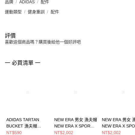
品牌
ADIDAS
配件
運動類型
健身重訓
配件
評價
喜歡這個商品嗎？購買後給他一個好評吧
一 必買清單 一
ADIDAS TARTAN
NEW ERA 男女 漁夫帽
NEW ERA 男女
BUCKET 漁夫帽
NEW ERA X SPORT B
NEW ERA X SPO
IY1543
NE14323547
NE14323546
NT$590
NT$2,002
NT$2,002