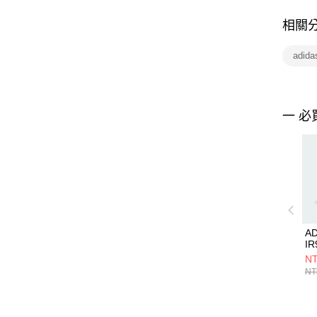
相關
adid
一 必
A
IR
NT
NT