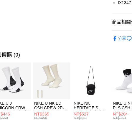
國泰世
IX1347
悠遊付
臺灣中
匯豐（
全盈+PAY
聯邦商
商品相關分
元大商
AFTEE先
玉山商
品牌
AD
相關說明
分享
台新國
【關於「A
男性商品
台灣樂
AFTEE
便利好安
運動類型
運送方式
價購 (9)
１．簡單
２．便利
7-11取貨
３．安心
每筆NT$1
【「AFT
宅配
１．於結帳
付」結帳
每筆NT$1
２．訂單
３．收到繳
付款後門
KE U J
NIKE U NK ED
NIKE NK
NIKE U N
／ATM／
NICORN CRW
CSH CREW 2P-
HERITAGE S
PLS CSH 
每筆NT$1
※ 請注意
R -160 男女 中
144 EMBRDY 男
SMIT 男女 側背包
144 DBL
$446
NT$365
NT$527
NT$284
絡購買商品
襪 FZ3393100
女 短統襪
BA5871010
襪 DH405
$550
NT$450
NT$650
NT$350
先享後付
FZ3073133
※ 交易是
是否繳費成