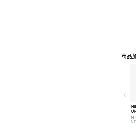
商品加
NI
U
1P
NT
統
NT