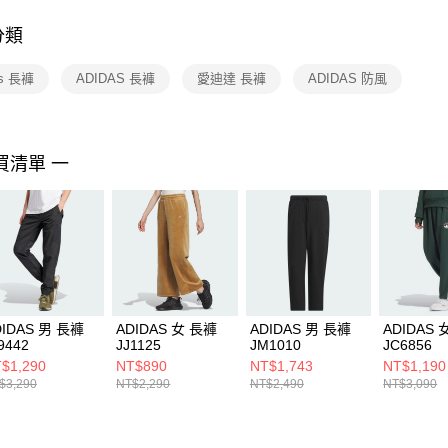
付客戶支
分類
【注意事
１．透過由
as 長褲
ADIDAS 長褲
愛迪達 長褲
ADIDAS 防風
交易，需
求債權轉
２．關於
https://aft
３．未成
買清單 一
「AFTE
任。
４．使用「
即時審查
結果請求
５．嚴禁
形，恩沛
動。
DIDAS 男 長褲
ADIDAS 女 長褲
ADIDAS 男 長褲
ADIDAS 
9442
JJ1125
JM1010
JC6856
$1,290
NT$890
NT$1,743
NT$1,190
$3,290
NT$2,290
NT$2,490
NT$3,090