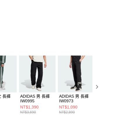
援中心」
https://netprotections.freshdesk.com/support/home
項】
恩沛科技股份有限公司提供之「AFTEE先享後付」服務完成之
依本服務之必要範圍內提供個人資料，並將交易相關給付款項請
讓予恩沛科技股份有限公司。
個人資料處理事宜，請瀏覽以下網址：
ee.tw/terms/#terms3
年的使用者請事先徵得法定代理人或監護人之同意方可使用
E先享後付」，若未經同意申辦者引起之損失，本公司不負相關責
AFTEE先享後付」時，將依據個別帳號之用戶狀況，依本公司
核予不同之上限額度；若仍有額度不足之情形，本公司將視審查
用戶進行身份認證。
一人註冊多個帳號或使用他人資訊註冊。若發現惡意使用之情
科技股份有限公司將有權停止該用戶之使用額度並採取法律行
女 長褲
ADIDAS 男 長褲
ADIDAS 男 長褲
ADIDAS 女 長褲
IW0995
IW0973
IM8831
NT$1,390
NT$1,090
NT$790
NT$3,690
NT$2,890
NT$2,090