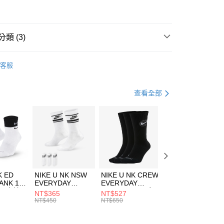
華商業銀行
兆豐國際商業銀行
小企業銀行
台中商業銀行
台灣）商業銀行
華泰商業銀行
業銀行
遠東國際商業銀行
類 (3)
業銀行
永豐商業銀行
享後付
業銀行
星展（台灣）商業銀行
IDAS
服飾
客服
際商業銀行
中國信託商業銀行
FTEE先享後付」】
下著
長褲
天信用卡公司
先享後付是「在收到商品之後才付款」的支付方式。 讓您購物簡單
心！
健身重訓
服飾
查看全部
：不需註冊會員、不需綁卡、不需儲值。
：只要手機號碼，簡訊認證，即可結帳。
(快速到店)
：先確認商品／服務後，再付款。
00，滿NT$1,500(含以上)免運費
EE先享後付」結帳流程】
方式選擇「AFTEE先享後付」後，將跳轉至「AFTEE先享後
頁面，進行簡訊認證並確認金額後，即可完成結帳。
00，滿NT$1,500(含以上)免運費
成立數日內，您將收到繳費通知簡訊。
費通知簡訊後14天內，點擊此簡訊中的連結，可透過四大超商
市自取
K ED
NIKE U NK NSW
NIKE U NK CREW
NIKE U NK
網路銀行／等多元方式進行付款，方視為交易完成。
ANK 1P
EVERYDAY
EVERYDAY
EVERYDAY LTW
00，滿NT$1,500(含以上)免運費
：結帳手續完成當下不需立刻繳費，但若您需要取消訂單，請聯
 男 中統
ESSENTIAL CR
BBALL 3PR 男女
ANKLE 3PR 男女
NT$365
NT$527
NT$365
的店家。未經商家同意取消之訂單仍視為有效，需透過AFTEE
8104
男女 短統襪
長統襪
踝襪 SX7677010
NT$450
NT$650
NT$450
繳納相關費用。
DX5089103
DA2123010
否成功請以「AFTEE先享後付 」之結帳頁面顯示為準，若有關於
功／繳費後需取消欲退款等相關疑問，請聯繫「AFTEE先享後