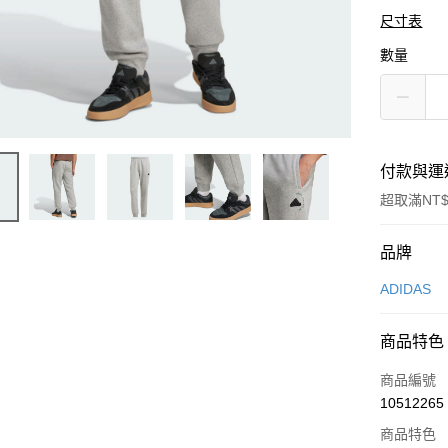
尺寸表
數量
付款與運
超取滿NT$
付款方式
品牌
信用卡一
ADIDAS
信用卡分
商品特色
3 期 
商品編號
合作金
LINE Pay
10512265
華南商
Apple Pay
上海商
商品特色