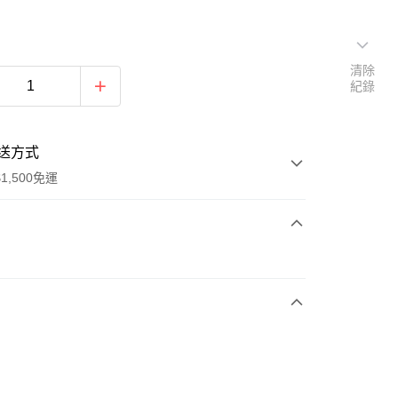
清除
紀錄
送方式
1,500免運
次付款
期付款
0 利率 每期
NT$696
21家銀行
庫商業銀行
第一商業銀行
業銀行
彰化商業銀行
業儲蓄銀行
台北富邦商業銀行