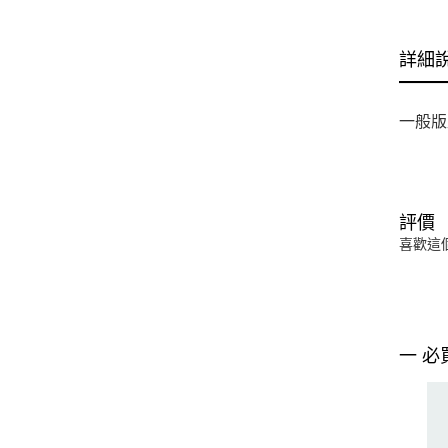
詳細
一般版
評價
喜歡這
一 必