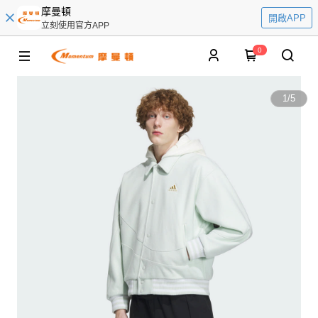
摩曼頓
開啟APP
立刻使用官方APP
0
1
/
5