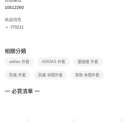
宅配
【「AFTEE先享後付」結帳流程】
１．於結帳方式選擇「AFTEE先享後付」後，將跳轉至「AFTEE先享後付」
10512260
每筆NT$100，滿NT$1,500(含以上)免運費
結帳頁面，進行簡訊認證並確認金額後，即可完成結帳。
２．訂單成立數日內，您將收到繳費通知簡訊。
商品特色
付款後門市自取
３．收到繳費通知簡訊後14天內，點擊此簡訊中的連結，可透過四大超商／
IT0211
每筆NT$100，滿NT$1,500(含以上)免運費
ATM／網路銀行／等多元方式進行付款，方視為交易完成。
※ 請注意：結帳手續完成當下不需立刻繳費，但若您需要取消訂單，請聯絡
購買商品的店家。未經商家同意取消之訂單仍視為有效，需透過AFTEE先享
後付繳納相關費用。
※ 交易是否成功請以「AFTEE先享後付 」之結帳頁面顯示為準，若有關於
相關分類
是否繳費成功／繳費後需取消欲退款等相關疑問，請聯繫「AFTEE先享後付
客戶支援中心」
https://netprotections.freshdesk.com/support/home
adidas 外套
ADIDAS 外套
愛迪達 外套
【注意事項】
防風 外套
防風 休閒外套
男款 休閒外套
１．透過由恩沛科技股份有限公司提供之「AFTEE先享後付」服務完成之交
易，需依本服務之必要範圍內提供個人資料，並將交易相關給付款項請求債
權轉讓予恩沛科技股份有限公司。
一 必買清單 一
２．關於個人資料處理事宜，請瀏覽以下網址：
https://aftee.tw/terms/#terms3
３．未成年的使用者請事先徵得法定代理人或監護人之同意方可使用
「AFTEE先享後付」，若未經同意申辦者引起之損失，本公司不負相關責
任。
４．使用「AFTEE先享後付」時，將依據個別帳號之用戶狀況，依本公司即
時審查核予不同之上限額度；若仍有額度不足之情形，本公司將視審查結果
請求用戶進行身份認證。