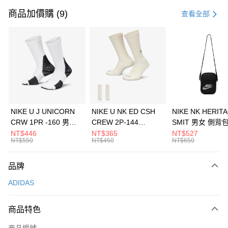
信用卡一次付款
商品加價購 (9)
查看全部
信用卡分期付款
3 期 0 利率 每期
NT$1,563
21家銀行
合作金庫商業銀行
第一商業銀行
LINE Pay
華南商業銀行
彰化商業銀行
Apple Pay
上海商業儲蓄銀行
台北富邦商業銀行
國泰世華商業銀行
兆豐國際商業銀行
悠遊付
臺灣中小企業銀行
台中商業銀行
NIKE U J UNICORN
NIKE U NK ED CSH
NIKE NK HERIT
匯豐（台灣）商業銀行
華泰商業銀行
CRW 1PR -160 男女
CREW 2P-144
SMIT 男女 側背
全盈+PAY
聯邦商業銀行
遠東國際商業銀行
中統襪 FZ3393100
EMBRDY 男女 短統襪
BA5871010
NT$446
NT$365
NT$527
元大商業銀行
永豐商業銀行
NT$550
NT$450
NT$650
AFTEE先享後付
FZ3073133
玉山商業銀行
星展（台灣）商業銀行
相關說明
台新國際商業銀行
中國信託商業銀行
品牌
【關於「AFTEE先享後付」】
台灣樂天信用卡公司
AFTEE先享後付是「在收到商品之後才付款」的支付方式。 讓您購物簡單
運送方式
ADIDAS
便利好安心！
１．簡單：不需註冊會員、不需綁卡、不需儲值。
7-11取貨(快速到店)
２．便利：只要手機號碼，簡訊認證，即可結帳。
商品特色
每筆NT$100，滿NT$1,500(含以上)免運費
３．安心：先確認商品／服務後，再付款。
商品編號